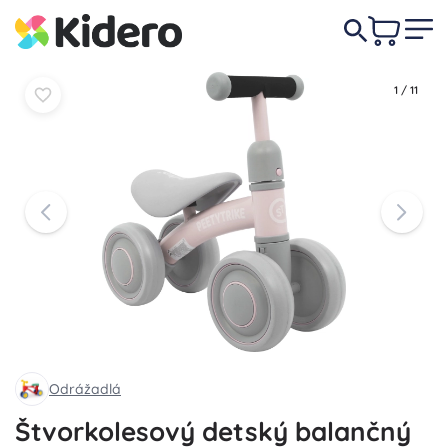
28,90 €
Do košíka
Do košíka
1
/
11
Odrážadlá
Štvorkolesový detský balančný