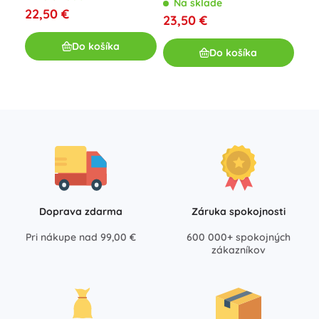
kré
Na sklade
22,50 €
23,50 €
N
13,
Do košíka
Do košíka
Doprava zdarma
Záruka spokojnosti
Pri nákupe nad 99,00 €
600 000+ spokojných
zákazníkov