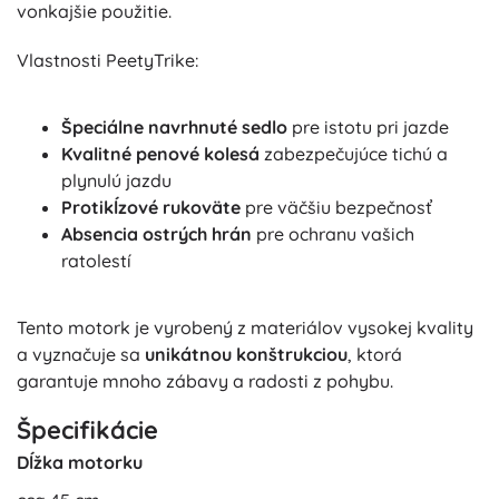
vonkajšie použitie.
Vlastnosti PeetyTrike:
Špeciálne navrhnuté sedlo
pre istotu pri jazde
Kvalitné penové kolesá
zabezpečujúce tichú a
plynulú jazdu
Protikĺzové rukoväte
pre väčšiu bezpečnosť
Absencia ostrých hrán
pre ochranu vašich
ratolestí
Tento motork je vyrobený z materiálov vysokej kvality
a vyznačuje sa
unikátnou konštrukciou
, ktorá
garantuje mnoho zábavy a radosti z pohybu.
Špecifikácie
Dĺžka motorku