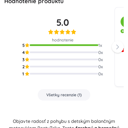
Hodnotenie produktu
5.0
Z
Ľ
B
hodnotenie
r
5
1
x
D
4
0
x
o
3
0
x
2
0
x
1
0
x
Všetky recenzie
(
1
)
Objavte radosť z pohybu s detským balančným