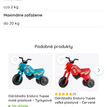
cca 2 kg
Maximálne zaťaženie
do 20 kg
Podobné produkty
(1)
Odrážadlo Enduro Yupee
Odrážadlo Enduro Yupee
malé plastové – Tyrkysové
veľké plastové – Červené
Odr
Na sklade