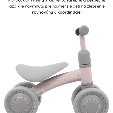
motocyklom PeetyTrike. Tento
farebný a bezpečný
jazdík je navrhnutý pre najmenšie deti na zlepšenie
rovnováhy
a
koordinácie
.