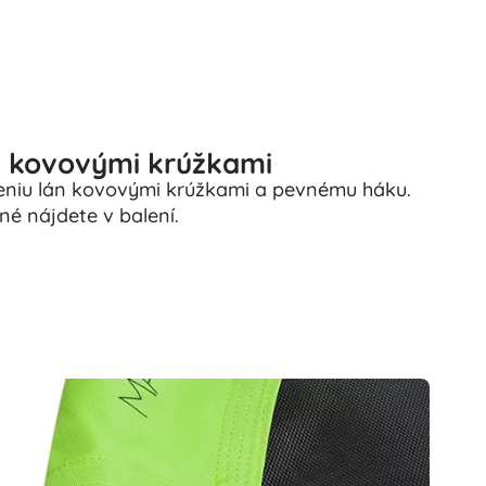
Darčekové poukazy
s kovovými krúžkami
eniu lán kovovými krúžkami a pevnému háku.
é nájdete v balení.