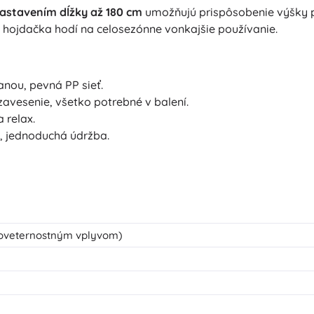
astavením dĺžky až 180 cm
umožňujú prispôsobenie výšky p
 hojdačka hodí na celosezónne vonkajšie používanie.
nou, pevná PP sieť.
avesenie, všetko potrebné v balení.
 relax.
e, jednoduchá údržba.
poveternostným vplyvom)