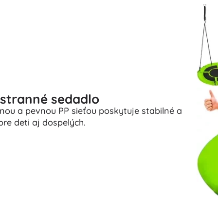
Zbrane
Pistole
Meče a dýky
Striekacie pištole
Luky
Kuše
+
Zobraziť viac
estranné sedadlo
ou a pevnou PP sieťou poskytuje stabilné a
Detské oblečenie
re deti aj dospelých.
Dojčenské oblečenie
Tričká
Mikiny a svetre
Obuv
Ponožky a pančuchy
+
Zobraziť viac