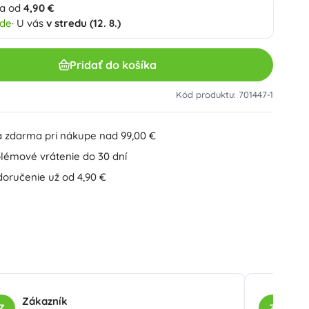
a od
4,90 €
Ostatné
Plastové stavebnice
ade
· U vás
v stredu (12. 8.)
Drevené stavebnice
Magnetické stavebnice
Pridať do košíka
Guličkové dráhy
Speed Champions
Skrutkovacie stavebnice
Kód produktu: 701447-1
+
Zobraziť viac
 zdarma pri nákupe nad 99,00 €
Minifigúrky
Dosky na zošity
Autá, vláčiky, lietadlá, lode
lémové vrátenie do 30 dní
Autá
doručenie už od 4,90 €
Na diaľkové ovládanie
Ideas
Vlaky
Glóbusy
Farmárske vozidlá
Integrovaný záchranný systém
Wicked (Čarodejka)
+
Zobraziť viac
Zákazník
Zá
Z
Z
Párty a oslavy