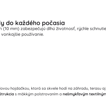
ly do každého počasia
 (10 mm) zabezpečujú dlhú životnosť, rýchle schnuti
 vonkajšie používanie.
ovou hojdačkou, ktorá sa skvele hodí na záhradu, terasu aj
štrukcia
s mäkkým polstrovaním a
nešmykľavým textilný