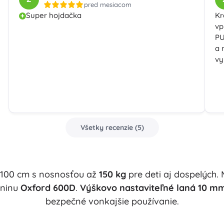
pred mesiacom
Bluey
Super hojdačka
Kr
Plyšáci
vp
Plyšáci z filmov a rozprávok
PU
Interaktívne plyšáky
a 
Jurassic World
Prívesky
vy
Plyšáky a usínáčiky pre najmenších
+
Zobraziť viac
DC
Detská izba
Všetky recenzie
(
5
)
Dekorácie
Wednesday
Nočné svetlá a projektory
Úložný priestor
Skákadlá a hojdačky
 100 cm s nosnosťou až
150 kg
pre deti aj dospelých.
Ľadové kráľovstvo
Stany a domčeky
aninu
Oxford 600D
.
Výškovo nastaviteľné laná 10 m
+
Zobraziť viac
bezpečné vonkajšie používanie.