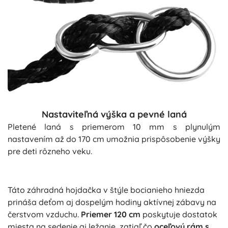
Nastaviteľná výška a pevné laná
Pletené laná s priemerom 10 mm s plynulým
nastavením až do 170 cm umožnia prispôsobenie výšky
pre deti rôzneho veku.
Táto záhradná hojdačka v štýle bocianieho hniezda
prináša deťom aj dospelým hodiny aktívnej zábavy na
čerstvom vzduchu.
Priemer 120 cm
poskytuje dostatok
miesta na sedenie aj ležanie, zatiaľ čo
oceľový rám s