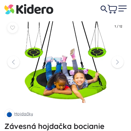
38,90 €
Do košíka
Do košíka
1
/
12
Hojdačky
Závesná hojdačka bocianie