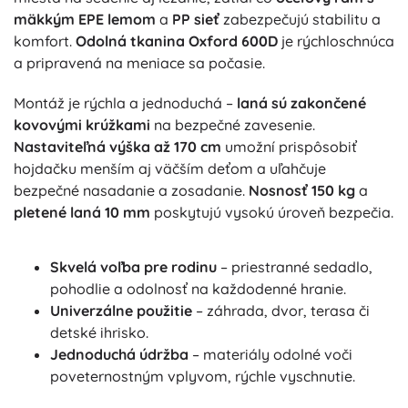
mäkkým EPE lemom
a
PP sieť
zabezpečujú stabilitu a
komfort.
Odolná tkanina Oxford 600D
je rýchloschnúca
a pripravená na meniace sa počasie.
Montáž je rýchla a jednoduchá –
laná sú zakončené
kovovými krúžkami
na bezpečné zavesenie.
Nastaviteľná výška až 170 cm
umožní prispôsobiť
hojdačku menším aj väčším deťom a uľahčuje
bezpečné nasadanie a zosadanie.
Nosnosť 150 kg
a
pletené laná 10 mm
poskytujú vysokú úroveň bezpečia.
Skvelá voľba pre rodinu
– priestranné sedadlo,
pohodlie a odolnosť na každodenné hranie.
Univerzálne použitie
– záhrada, dvor, terasa či
detské ihrisko.
Jednoduchá údržba
– materiály odolné voči
poveternostným vplyvom, rýchle vyschnutie.