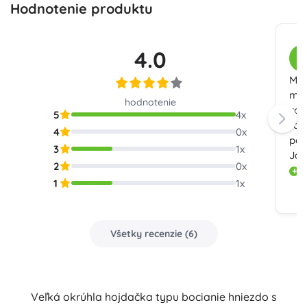
Hodnotenie produktu
4.0
Z
Mat
mes
hodnotenie
zož
5
4
x
roz
4
0
x
pen
3
1
x
Jas
2
0
x
n
1
1
x
Všetky recenzie
(
6
)
Veľká okrúhla hojdačka typu bocianie hniezdo s