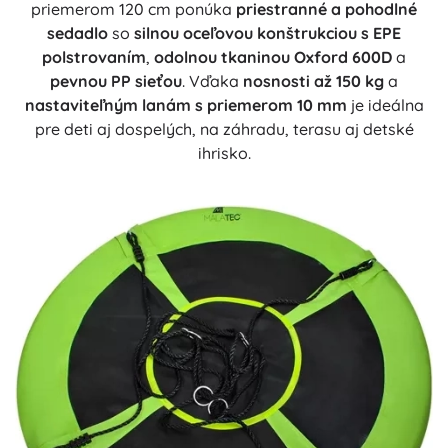
priemerom 120 cm ponúka
priestranné a pohodlné
sedadlo
so
silnou oceľovou konštrukciou s EPE
polstrovaním
,
odolnou tkaninou Oxford 600D
a
pevnou PP sieťou
. Vďaka
nosnosti až 150 kg
a
nastaviteľným lanám s priemerom 10 mm
je ideálna
pre deti aj dospelých, na záhradu, terasu aj detské
ihrisko.