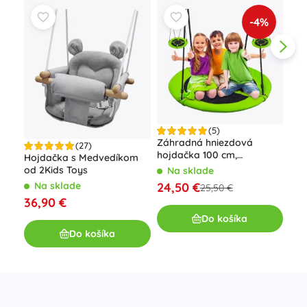
-4%
(5)
Záhradná hniezdová
Dre
(27)
hojdačka 100 cm,
– P
Hojdačka s Medvedíkom
zeleno‑čierna, nosnosť 150
od 2Kids Toys
Na sklade
N
kg
24,50 €
26
Na sklade
25,50 €
36,90 €
Do košíka
Do košíka