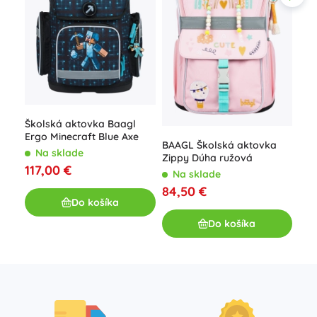
Ško
Ľad
N
Školská aktovka Baagl
Ergo Minecraft Blue Axe
84
BAAGL Školská aktovka
Na sklade
Zippy Dúha ružová
117,00 €
Na sklade
84,50 €
Do košíka
Do košíka