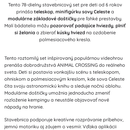
Tento 78-dielny stavebnicový set pre deti od 6 rokov
prináša
teleskop
,
minifigúrku sovy Celeste
a
modulárne základové doštičky
pre ľahké prestavby.
Malí bádatelia môžu
pozorovať padajúce hviezdy
,
plniť
si želania
a zbierať
kúsky hviezd
na ozdobenie
polmesiacového kresla.
Tento roztomilý set inšpirovaný populárnou videohrou
prenáša dobrodružstvá ANIMAL CROSSING do reálneho
sveta. Deti si postavia vonkajšiu scénu s teleskopom,
ohniskom a polmesiacovým kreslom, kde sova Celeste
číta svoju astronomickú knihu a sleduje nočnú oblohu.
Modulárne doštičky umožnia jednoducho zmeniť
rozloženie kempingu a neustále objavovať nové
nápady na hranie.
Stavebnica podporuje kreatívne rozprávanie príbehov,
jemnú motoriku aj záujem o vesmír. Vďaka aplikácii