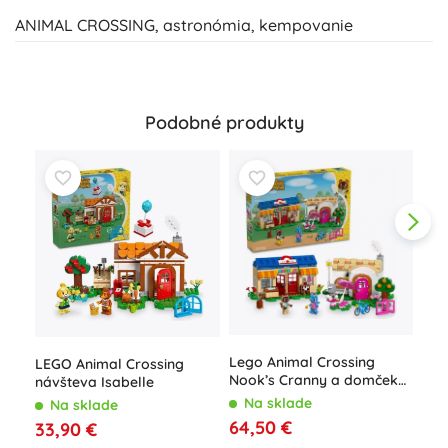
ANIMAL CROSSING, astronómia, kempovanie
Podobné produkty
LEG
Lego Animal Crossing
LEGO Animal Crossing
Let
Nook’s Cranny a domček
návšteva Isabelle
hyd
Rosie stavebnica
N
Na sklade
Na sklade
31,
64,50 €
33,90 €