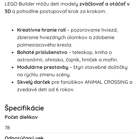
LEGO Builder môžu deti modely
zväčšovať a otáčať v
3D
a pohodlne postupovať krok za krokom.
Kreatívne hranie rolí
– pozorovanie hviezd,
zbieranie hviezdnych úlomkov a zdobenie
polmesiacového kresla.
Bohaté príslušenstvo
– teleskop, kniha o
astronómii, ohnisko, čajník, hrnček a mafin.
Modulárne prestavby
– štyri stavebné doštičky
na rýchlu zmenu scény.
Skvelý darček
pre fanúšikov ANIMAL CROSSING a
zvedavé deti od 6 rokov.
Špecifikácie
Počet dielikov
78
Odporúčaný vek