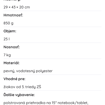
29 × 43 × 20 cm
Hmotnosť:
850 g
Objem:
25 l
Nosnosť:
7 kg
Materiál:
pevný, vodotesný polyester
Vhodné pre:
žiakov od 3. triedy ZŠ
Ďalšie vybavenie:
polstrovaná priehradka na 15" notebook/tablet,