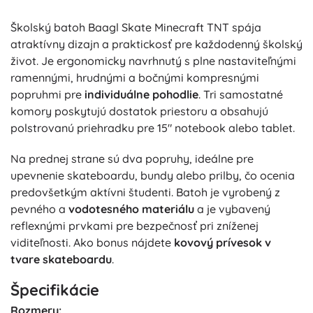
Školský batoh Baagl Skate Minecraft TNT spája
atraktívny dizajn a praktickosť pre každodenný školský
život. Je ergonomicky navrhnutý s plne nastaviteľnými
ramennými, hrudnými a bočnými kompresnými
popruhmi pre
individuálne pohodlie
. Tri samostatné
komory poskytujú dostatok priestoru a obsahujú
polstrovanú priehradku pre 15" notebook alebo tablet.
Na prednej strane sú dva popruhy, ideálne pre
upevnenie skateboardu, bundy alebo prilby, čo ocenia
predovšetkým aktívni študenti. Batoh je vyrobený z
pevného a
vodotesného materiálu
a je vybavený
reflexnými prvkami pre bezpečnosť pri zníženej
viditeľnosti. Ako bonus nájdete
kovový prívesok v
tvare skateboardu
.
Špecifikácie
Rozmery: