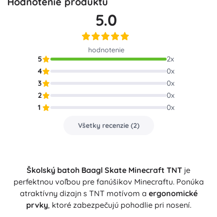
Hodnotenie produktu
5.0
hodnotenie
5
2
x
4
0
x
3
0
x
2
0
x
1
0
x
Všetky recenzie
(
2
)
Školský batoh Baagl Skate Minecraft TNT
je
perfektnou voľbou pre fanúšikov Minecraftu. Ponúka
atraktívny dizajn s TNT motívom a
ergonomické
prvky
, ktoré zabezpečujú pohodlie pri nosení.