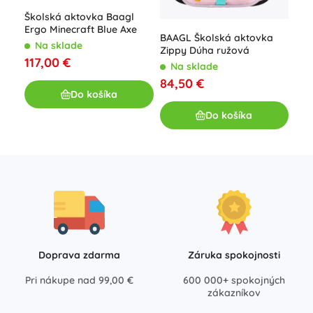
N
Školská aktovka Baagl
Ergo Minecraft Blue Axe
84
BAAGL Školská aktovka
Na sklade
Zippy Dúha ružová
117,00 €
Na sklade
84,50 €
Do košíka
Do košíka
Doprava zdarma
Záruka spokojnosti
Pri nákupe nad 99,00 €
600 000+ spokojných
zákazníkov