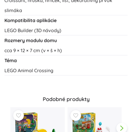
Croissant, hruška, hrnček, list, dekoratívny prvok
slimáka
Kompatibilita aplikácie
LEGO Builder (3D návody)
Rozmery modulu domu
cca 9 × 12 × 7 cm (v × š × h)
Téma
LEGO Animal Crossing
Podobné produkty