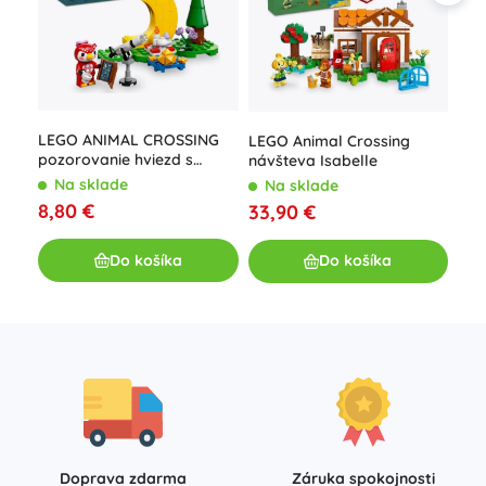
Leg
LEGO ANIMAL CROSSING
LEGO Animal Crossing
Noo
pozorovanie hviezd s
návšteva Isabelle
Ros
Celeste
N
Na sklade
Na sklade
64
8,80 €
33,90 €
Do košíka
Do košíka
Doprava zdarma
Záruka spokojnosti