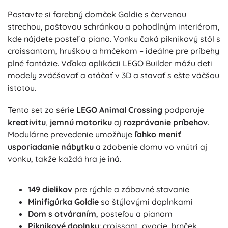
Postavte si farebný domček Goldie s červenou
strechou, poštovou schránkou a pohodlným interiérom,
kde nájdete posteľ a piano. Vonku čaká piknikový stôl s
croissantom, hruškou a hrnčekom – ideálne pre príbehy
plné fantázie. Vďaka aplikácii LEGO Builder môžu deti
modely zväčšovať a otáčať v 3D a stavať s ešte väčšou
istotou.
Tento set zo série
LEGO Animal Crossing
podporuje
kreativitu
,
jemnú motoriku
aj
rozprávanie príbehov
.
Modulárne prevedenie umožňuje
ľahko meniť
usporiadanie nábytku
a zdobenie domu vo vnútri aj
vonku, takže každá hra je iná.
149 dielikov
pre rýchle a zábavné stavanie
Minifigúrka Goldie
so štýlovými doplnkami
Dom s otváraním
, posteľou a pianom
Piknikové doplnky
: croissant, ovocie, hrnček