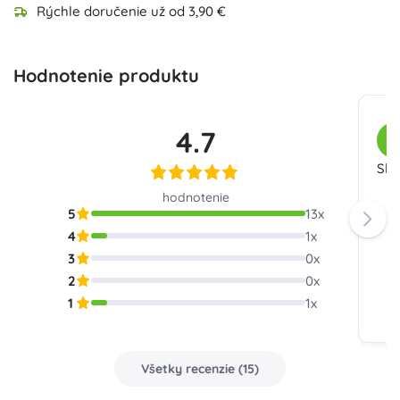
Rýchle doručenie už od 3,90 €
Hodnotenie produktu
4.7
Z
Skv
hodnotenie
5
13
x
4
1
x
3
0
x
2
0
x
1
1
x
Všetky recenzie
(
15
)