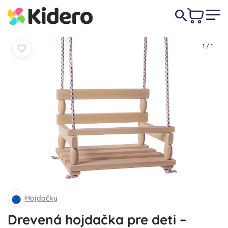
26,50 €
Do košíka
Do košíka
1
/
1
Hojdačky
Drevená hojdačka pre deti –