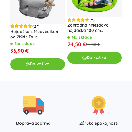
(5)
Záhradná hniezdová
Dre
(27)
hojdačka 100 cm,
40 
Hojdačka s Medvedíkom
zeleno‑čierna, nosnosť 150
– R
od 2Kids Toys
Na sklade
N
kg
24,50 €
29
Na sklade
25,50 €
36,90 €
Do košíka
Do košíka
Doprava zdarma
Záruka spokojnosti