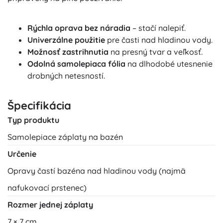
Rýchla oprava bez náradia
– stačí nalepiť.
Univerzálne použitie
pre časti nad hladinou vody.
Možnosť zastrihnutia
na presný tvar a veľkosť.
Odolná samolepiaca fólia
na dlhodobé utesnenie
drobných netesností.
Špecifikácia
Typ produktu
Samolepiace záplaty na bazén
Určenie
Opravy častí bazéna nad hladinou vody (najmä
nafukovací prstenec)
Rozmer jednej záplaty
7 × 7 cm