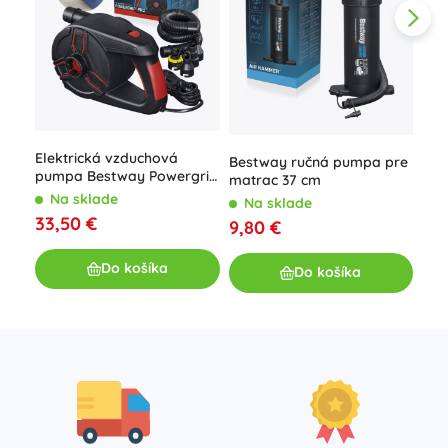
Elektrická vzduchová
Ruč
Bestway ručná pumpa pre
pumpa Bestway Powergrip
mat
matrac 37 cm
Pro AC so 4 adaptérmi
INT
Na sklade
N
Na sklade
33,50 €
5,9
9,80 €
Do košíka
Do košíka