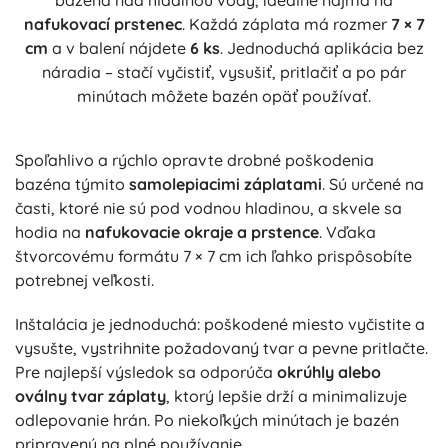
bazéna nad hladinou vody, ideálne najmä na
nafukovací prstenec
. Každá záplata má rozmer
7 × 7
cm
a v balení nájdete
6 ks
. Jednoduchá aplikácia bez
náradia – stačí vyčistiť, vysušiť, pritlačiť a po pár
minútach môžete bazén opäť používať.
Spoľahlivo a rýchlo opravte drobné poškodenia
bazéna týmito
samolepiacimi záplatami
. Sú určené na
časti, ktoré nie sú pod vodnou hladinou, a skvele sa
hodia na
nafukovacie okraje a prstence
. Vďaka
štvorcovému formátu 7 × 7 cm ich ľahko prispôsobíte
potrebnej veľkosti.
Inštalácia je jednoduchá: poškodené miesto vyčistite a
vysušte, vystrihnite požadovaný tvar a pevne pritlačte.
Pre najlepší výsledok sa odporúča
okrúhly alebo
oválny tvar záplaty
, ktorý lepšie drží a minimalizuje
odlepovanie hrán. Po niekoľkých minútach je bazén
pripravený na plné používanie.