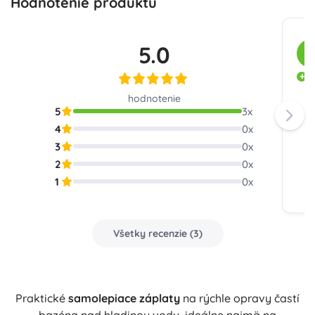
Hodnotenie produktu
5.0
Z
B
hodnotenie
5
3
x
4
0
x
3
0
x
2
0
x
1
0
x
Všetky recenzie
(
3
)
Praktické
samolepiace záplaty
na rýchle opravy častí