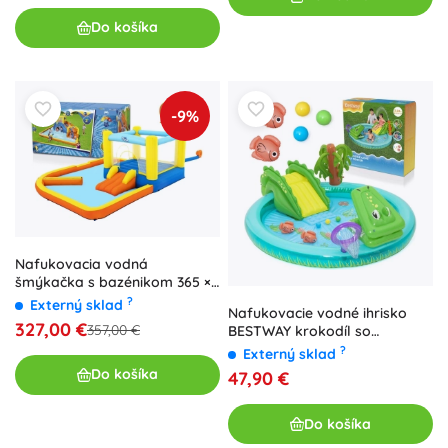
Do košíka
-9%
Nafukovacia vodná
šmýkačka s bazénikom 365 ×
340 × 152 cm BESTWAY
?
Externý sklad
Nafukovacie vodné ihrisko
327,00 €
357,00 €
BESTWAY krokodíl so
šmykľavkou, rozprašovačom
?
Externý sklad
a loptičkami
Do košíka
47,90 €
Do košíka