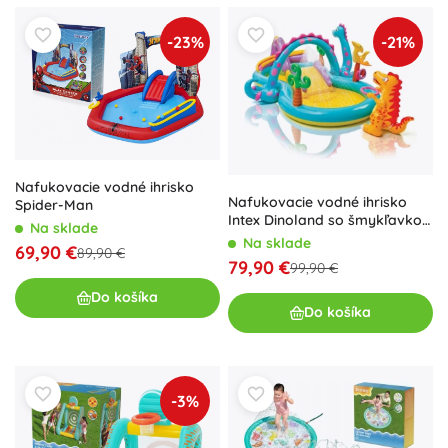
-23%
-21%
Nafukovacie vodné ihrisko
Nafukovacie vodné ihrisko
Spider-Man
Intex Dinoland so šmykľavkou
Na sklade
a fontánou
Na sklade
69,90 €
89,90 €
79,90 €
99,90 €
Do košíka
Do košíka
-3%