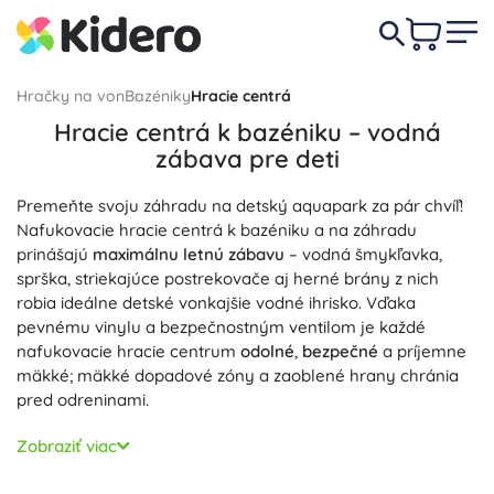
Hračky na von
Bazéniky
Hracie centrá
Hracie centrá k bazéniku – vodná
zábava pre deti
Premeňte svoju záhradu na detský aquapark za pár chvíľ!
Nafukovacie hracie centrá k bazéniku a na záhradu
prinášajú
maximálnu letnú zábavu
– vodná šmykľavka,
sprška, striekajúce postrekovače aj herné brány z nich
robia ideálne detské vonkajšie vodné ihrisko. Vďaka
pevnému vinylu a bezpečnostným ventilom je každé
nafukovacie hracie centrum
odolné
,
bezpečné
a príjemne
mäkké; mäkké dopadové zóny a zaoblené hrany chránia
pred odreninami.
Vyberte si vodné hracie centrum podľa motívu a funkcií:
Zobraziť viac
dinosaurie, pirátske či dúhové motívy, krúžky na hádzanie,
loptičky, fontánky a vodné sprchy sa ľahko pripoja na