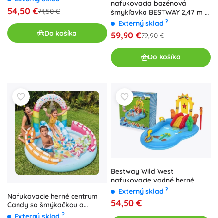
nafukovacia bazénová
54,50 €
74,50 €
šmykľavka BESTWAY 2,47 m s
postrekovačmi
?
Externý sklad
Do košíka
59,90 €
79,90 €
Do košíka
Bestway Wild West
nafukovacie vodné herné
centrum 264 × 188 × 140 cm
?
Externý sklad
Nafukovacie herné centrum
54,50 €
Candy so šmýkačkou a
vodnou sprchou
?
Externý sklad