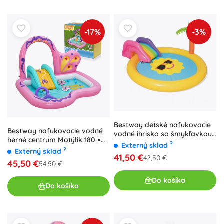
-17%
-3%
Bestway detské nafukovacie
Bestway nafukovacie vodné
vodné ihrisko so šmykľavkou
herné centrum Motýlik 180 ×
237 × 201 × 104 cm
?
Externý sklad
180 × 117 cm so šmykľavkou a
?
Externý sklad
41,50 €
doplnkami
42,50 €
45,50 €
54,50 €
Do košíka
Do košíka