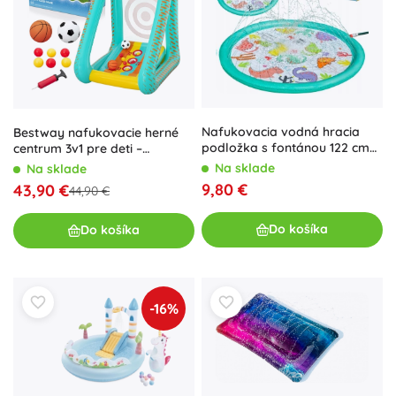
Nafukovacia vodná hracia
Bestway nafukovacie herné
podložka s fontánou 122 cm
centrum 3v1 pre deti –
dinosaury BESTWAY
basketbal, futbal a terč 127 ×
Na sklade
Na sklade
109 × 178 cm
9,80 €
43,90 €
44,90 €
Do košíka
Do košíka
-16%