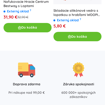
Nafukovacie Hracie Centrum
Bestway s Loptami
Skladacie silikónové vedro s
?
Externý sklad
lopatkou a hrabľami WOOPIE,
31,90 €
32,90 €
oranžové 5 l
?
Externý sklad
5,80 €
Do košíka
Do košíka
Doprava zdarma
Záruka spokojnosti
Pri nákupe nad 99,00 €
600 000+ spokojných
zákazníkov