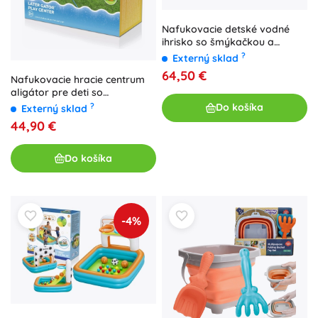
Nafukovacie detské vodné
ihrisko so šmýkačkou a
fontánkou INTEX dinosaurus
?
Externý sklad
64,50 €
Nafukovacie hracie centrum
aligátor pre deti so
šmýkačkou a sprškou
Do košíka
?
Externý sklad
44,90 €
Do košíka
-4%