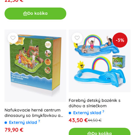
Do košíka
-3%
Farebný detský bazénik s
dúhou a slniečkom
Nafukovacie herné centrum
?
Externý sklad
dinosaury so šmykľavkou a
43,50 €
44,50 €
vodným rozprašovačom
?
Externý sklad
79,90 €
Do košíka