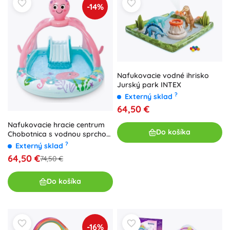
-14%
Nafukovacie vodné ihrisko
Jurský park INTEX
?
Externý sklad
64,50 €
Nafukovacie hracie centrum
Do košíka
Chobotnica s vodnou sprchou
a šmýkačkou
?
Externý sklad
64,50 €
74,50 €
Do košíka
-16%