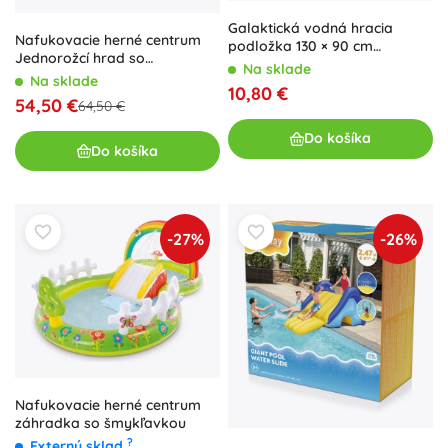
Galaktická vodná hracia
Nafukovacie herné centrum
podložka 130 × 90 cm
Jednorožcí hrad so
BESTWAY s vodným
Na sklade
šmýkačkou a vodnou sprškou
Na sklade
rozprašovačom
10,80 €
54,50 €
64,50 €
Do košíka
Do košíka
-27%
-26%
Nafukovacie herné centrum
záhradka so šmykľavkou
?
Externý sklad