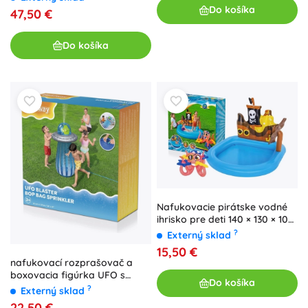
Do košíka
47,50 €
Do košíka
Nafukovacie pirátske vodné
ihrisko pre deti 140 × 130 × 104
cm Bestway
?
Externý sklad
15,50 €
nafukovací rozprašovač a
boxovacia figúrka UFO s
Do košíka
mimozemšťanom
?
Externý sklad
22,50 €