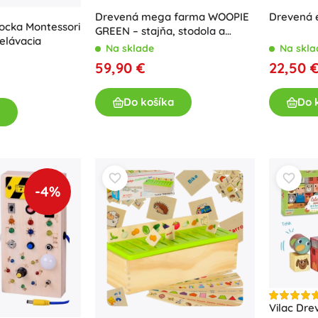
Zbrane
Drevená mega farma WOOPIE
Drevená 
ocka Montessori
GREEN – stajňa, stodola a
Pistole
elávacia
kurín, 18 dielov
Na sklade
Na skla
Meče a dýky
59,90 €
22,50 
Striekacie pištole
Luky
Do košíka
Do 
Kuše
+
Zobraziť viac
Detské oblečenie
-4%
Dojčenské oblečenie
Tričká
Mikiny a svetre
Obuv
Ponožky a pančuchy
+
Zobraziť viac
Vilac Dre