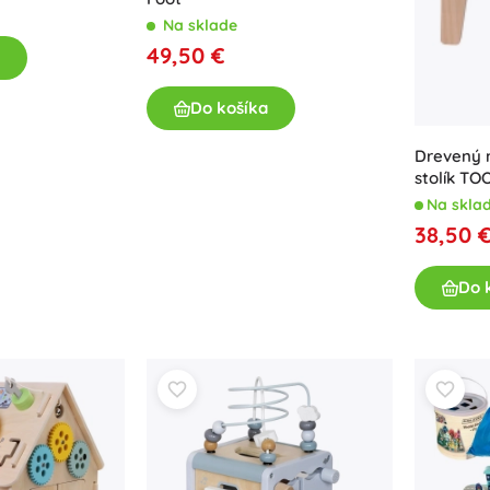
Na sklade
49,50 €
Do košíka
Drevený 
stolík T
labyrint
Na skla
38,50 
Do 