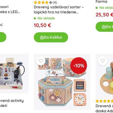
Farma
(4)
Pre dievčatká
ssori
Drevený vzdelávací sorter –
Na skla
ska s LED
logická hra na triedenie
25,50 
Šperky
obrázkov a tvarov
Na sklade
Kabelky
10,50 €
 €
Do 
Šperkovnice
Do košíka
-10%
evená activity
deti
Drevená s
doska Ad