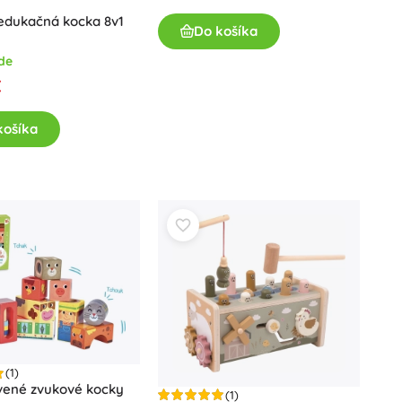
Hračky do vane
edukačná kocka 8v1
Do košíka
de
€
košíka
Knihy
Pracovné a zábavné zošity
Pre najmenších
Doplnky ku knihám
Pre malých rozprávačov
Pohľadnice
+
Zobraziť viac
(1)
vené zvukové kocky
(1)