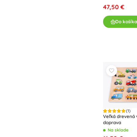
47,50 €
Do košíka
(1)
Veľká drevená 
doprava
Na sklade