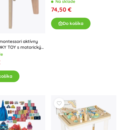
WALACHIA
Na sklade
74,50 €
Do košíka
montessori aktívny
OOKY TOY s motorickým
om
de
€
košíka