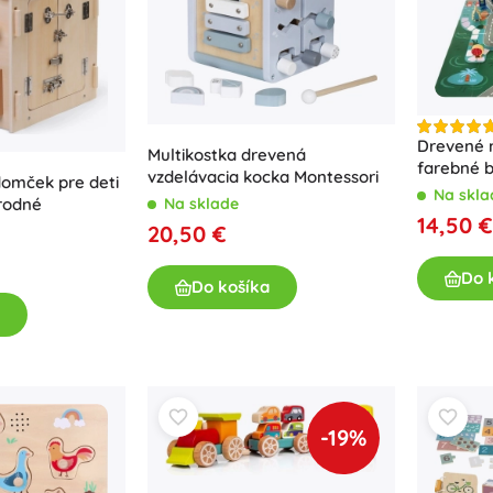
Drevené m
Multikostka drevená
farebné b
vzdelávacia kocka Montessori
domček pre deti
Na skla
Na sklade
írodné
14,50 €
20,50 €
Do 
Do košíka
-19%