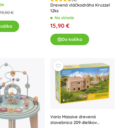
de
Drevená vláčkodráha Kruzzel
12ks
15,50 €
Na sklade
15,90 €
košíka
Do košíka
Vario Massive drevená
stavebnica 209 dielikov