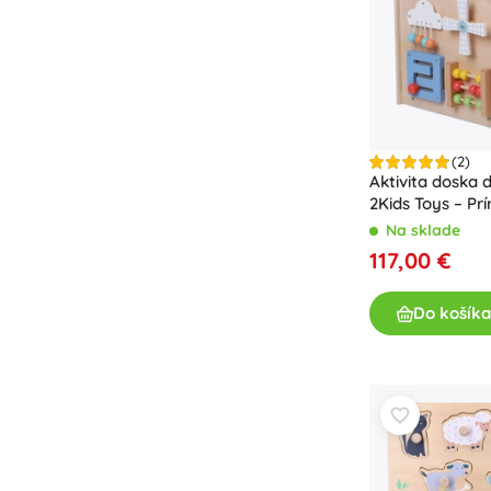
(2)
Aktivita doska 
2Kids Toys – Pr
Na sklade
117,00 €
Do košíka