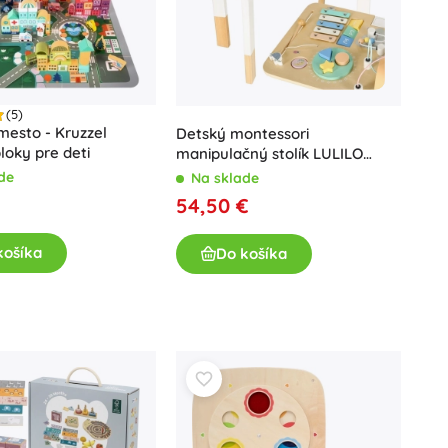
(5)
esto - Kruzzel
Detský montessori
loky pre deti
manipulačný stolík LULILO
LUDO – mätový
de
Na sklade
54,50 €
košíka
Do košíka