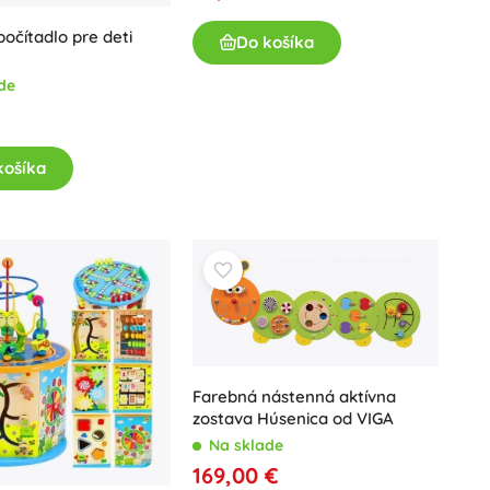
Jurassic World
Oslavy
očítadlo pre deti
Do košíka
Kostýmy
de
Doplnky ku kostýmom
One Piece
€
Halloween
Veľká noc
košíka
Gábikin kúzelný domček
Hračky pre najmenších
Hrkalky, hryzátka a cumlíky
Avatar
Interaktívne hračky
Skladačky, zatĺkačky, kocky
Maznáčikovia a usínáčikovia
Farebná nástenná aktívna
Jazdiace a ťahacie hračky
zostava Húsenica od VIGA
+
Zobraziť viac
Na sklade
169,00 €