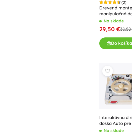
(2)
Príslušenstvo
Drevená monte
manipulačná do
Batérie
diódami
Na sklade
Náhradné diely
29,50 €
30,50
Pumpičky
Do košíka
Vybavenie predajní
Interaktívna dr
doska Auto pre 
Na sklade