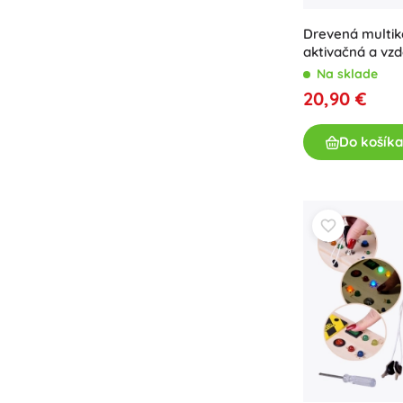
Výbava pre deti
Drevená multik
Bezpečnosť
aktivačná a vzd
Kŕmenie a dojčenie
Na sklade
Kúpanie
20,90 €
Kočíky
Spánok
Do košíka
+
Zobraziť viac
Elektronické hračky
Hračky na diaľkové ovládanie
Herné konzoly
Drony
Hodinky
Mikroskopy a ďalekohľady
+
Zobraziť viac