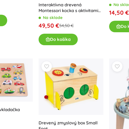
Na skla
Interaktívna drevená
Montessori kocka s aktivitami
14,50 €
Tooky Toy
Na sklade
49,50 €
54,50 €
Do 
Do košíka
vkladačka
Drevený zmyslový box Small
Foot