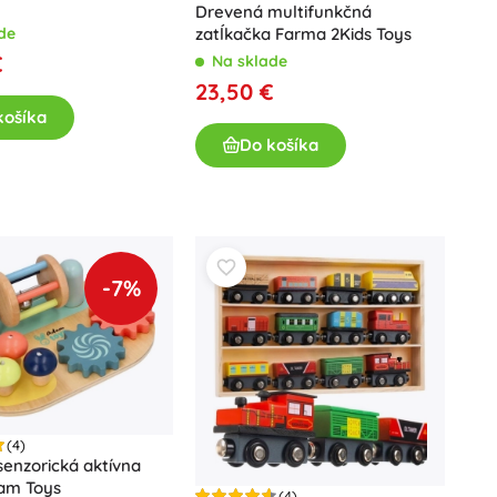
Drevená multifunkčná
Darčekové poukazy
zatĺkačka Farma 2Kids Toys
de
€
Na sklade
23,50 €
košíka
Do košíka
-7%
(4)
enzorická aktívna
am Toys
(4)