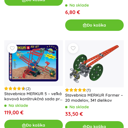
Na sklade
6,80 €
Do košíka
(2)
(1)
Stavebnica MERKUR 5 – veľká
Stavebnica MERKUR Farmer –
kovová konštrukčná sada pre
20 modelov, 341 dielikov
84 modelov
Na sklade
Na sklade
119,00 €
33,50 €
Do košíka
Do košíka