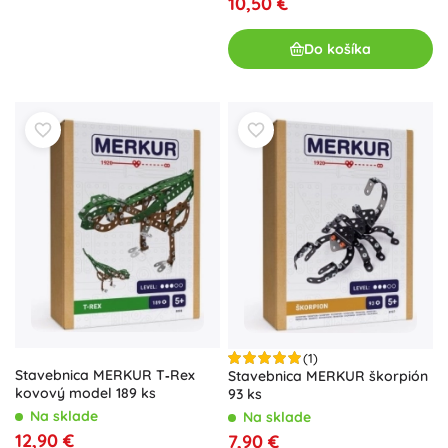
10,50 €
Do košíka
(1)
Stavebnica MERKUR T‑Rex
Stavebnica MERKUR škorpión
kovový model 189 ks
93 ks
Na sklade
Na sklade
12,90 €
7,90 €