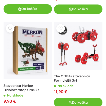
Do košíka
Do košíka
The OffBits stavebnica
FormuleBit 3v1
Stavebnica Merkur
Na sklade
Diabloceratops 284 ks
11,90 €
Na sklade
9,90 €
Do košíka