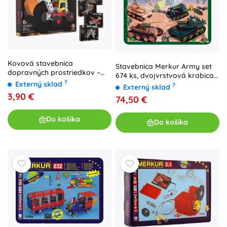
Kovová stavebnica
Stavebnica Merkur Army set
dopravných prostriedkov –
674 ks, dvojvrstvová krabica
mix modelov
?
Externý sklad
36 × 27 × 5,5 cm
?
Externý sklad
3,90 €
74,50 €
Do košíka
Do košíka