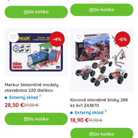
Do košíka
Do košíka
-4%
-6%
Merkur železničné modely
stavebnica 220 dielikov
?
Externý sklad
Kovové stavebné bloky 288
28,50 €
29,50 €
ks 6v1 ZA3870
?
Externý sklad
Do košíka
18,90 €
19,90 €
Do košíka