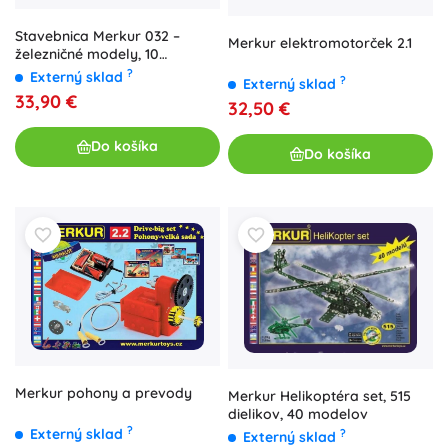
Stavebnica Merkur 032 –
Merkur elektromotorček 2.1
železničné modely, 10
modelov, 300 dielikov
?
Externý sklad
?
Externý sklad
33,90 €
32,50 €
Do košíka
Do košíka
Merkur pohony a prevody
Merkur Helikoptéra set, 515
dielikov, 40 modelov
?
Externý sklad
?
Externý sklad