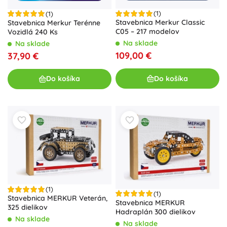
(1)
(1)
Stavebnica Merkur Classic
Stavebnica Merkur Terénne
C05 – 217 modelov
Vozidlá 240 Ks
Na sklade
Na sklade
109,00 €
37,90 €
Do košíka
Do košíka
(1)
(1)
Stavebnica MERKUR Veterán,
Stavebnica MERKUR
325 dielikov
Hadraplán 300 dielikov
Na sklade
Na sklade