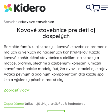
Stavebnice
Kovové stavebnice
Kovové stavebnice pre deti aj
dospelých
Roztočte fantáziu aj skrutky – kovové stavebnice premenia
malých aj veľkých na nadšených konštruktérov. Každá
kovová konštrukčná stavebnica s dielikmi na skrutky a
matice, profilmi, plechmi a ozubenými kolesami umožní
stavať mechanické modely áut, žeriavov, lietadiel aj strojov.
Vďaka
pevným a odolným
komponentom drží každý spoj
isto a výsledky pôsobia
realisticky
.
Tieto konštrukčné a mechanické stavebnice patria medzi
Zobraziť viac
technické stavebnice a rozvíjajú
logické myslenie
,
priestorovú predstavivosť
a
jemnú motoriku
. Deti sa
Odporúčame
Najlacnejšie
Najdrahšie
Podľa hodnotenia
zoznamujú so základmi inžinierstva a STEM – naučia sa
pracovať so skrutkovačom, čítať technické návody a