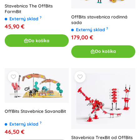
Stavebnica The OffBits
FarmBit
OffBits stavebnica rodinná
?
Externý sklad
sada
45,90 €
?
Externý sklad
179,00 €
Do košíka
Do košíka
OffBits Stavebnice SavanaBit
?
Externý sklad
46,50 €
Stavebnica TrexBit od OffBits