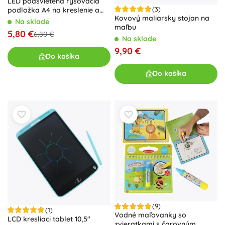
LED podsvietená rysovacia
(3)
podložka A4 na kreslenie a
Kovový maliarsky stojan na
prekresľovanie
Na sklade
maľbu
5,80 €
6,80 €
Na sklade
9,90 €
Do košíka
Do košíka
(9)
(1)
Vodné maľovanky so
LCD kresliaci tablet 10,5"
zvieratkami s čarovným