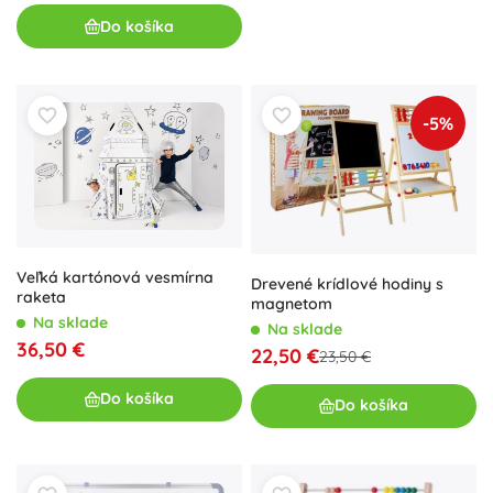
Do košíka
-5%
Veľká kartónová vesmírna
Drevené krídlové hodiny s
raketa
magnetom
Na sklade
Na sklade
36,50 €
22,50 €
23,50 €
Do košíka
Do košíka