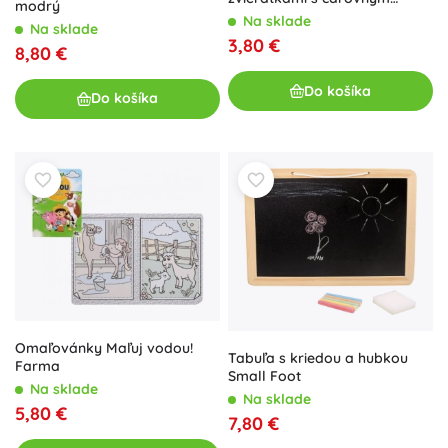
modrý
vodným fixom
Na sklade
Na sklade
3,80 €
8,80 €
Do košíka
Do košíka
Omaľovánky Maľuj vodou!
Tabuľa s kriedou a hubkou
Farma
Small Foot
Na sklade
Na sklade
5,80 €
7,80 €