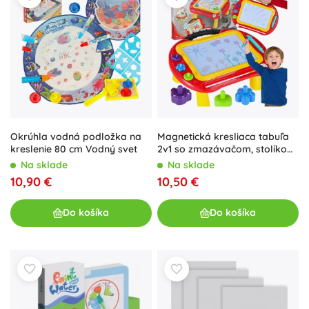
Okrúhla vodná podložka na
Magnetická kresliaca tabuľa
kreslenie 80 cm Vodný svet
2v1 so zmazávačom, stolíkom
a pečiatkami
Na sklade
Na sklade
10,90 €
10,50 €
Do košíka
Do košíka