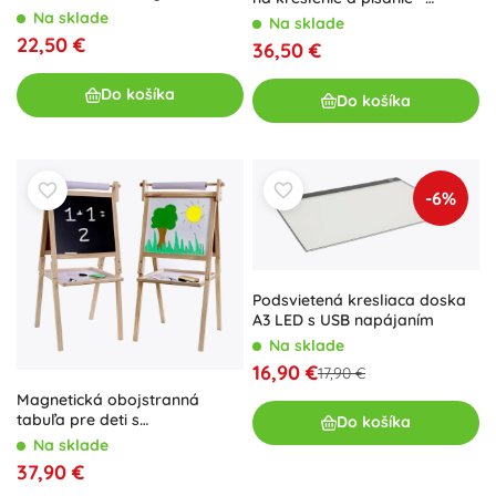
stojanom, akrylovými
Na sklade
ružová sada s kartičkami a
Na sklade
farbami, plátnami, štetcami a
fixkami
22,50 €
36,50 €
paletou
Do košíka
Do košíka
-6%
Podsvietená kresliaca doska
A3 LED s USB napájaním
Na sklade
16,90 €
17,90 €
Magnetická obojstranná
tabuľa pre deti s
Do košíka
príslušenstvom
Na sklade
37,90 €