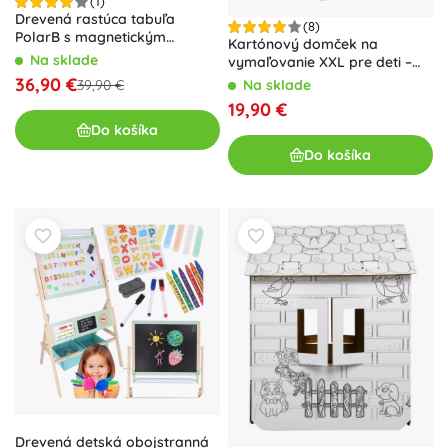
(1)
Drevená rastúca tabuľa
(8)
PolarB s magnetickým
Kartónový domček na
povrchom
Na sklade
vymaľovanie XXL pre deti –
Auto
36,90 €
Na sklade
39,90 €
19,90 €
Do košíka
Do košíka
Drevená detská obojstranná