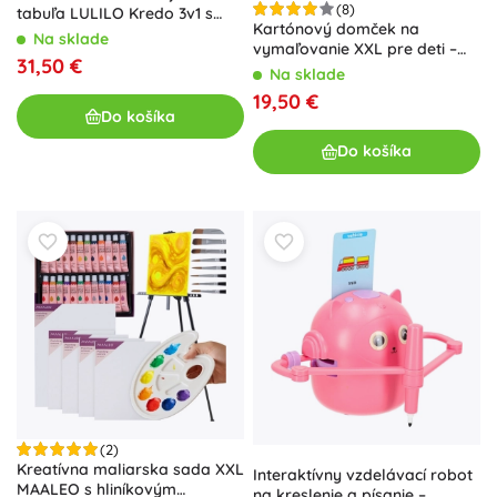
(8)
tabuľa LULILO Kredo 3v1 s
Kartónový domček na
magnetmi, papierom a košmi
Na sklade
vymaľovanie XXL pre deti –
31,50 €
Kone
Na sklade
19,50 €
Do košíka
Do košíka
(2)
Kreatívna maliarska sada XXL
Interaktívny vzdelávací robot
MAALEO s hliníkovým
na kreslenie a písanie –