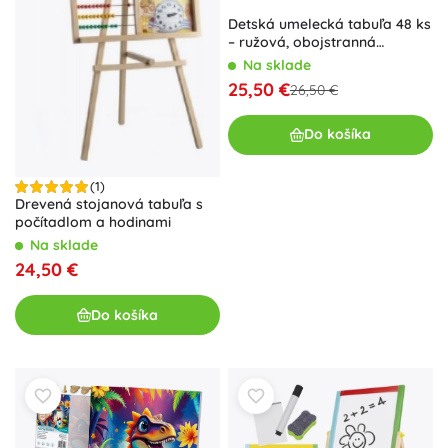
Detská umelecká tabuľa 48 ks
– ružová, obojstranná
kriedová a magnetická
Na sklade
25,50 €
26,50 €
Do košíka
(1)
Drevená stojanová tabuľa s
počítadlom a hodinami
Na sklade
24,50 €
Do košíka