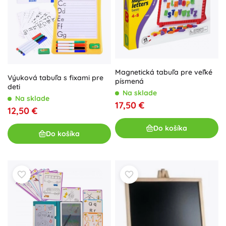
Magnetická tabuľa pre veľké
Výuková tabuľa s fixami pre
písmená
deti
Na sklade
Na sklade
17,50 €
12,50 €
Do košíka
Do košíka