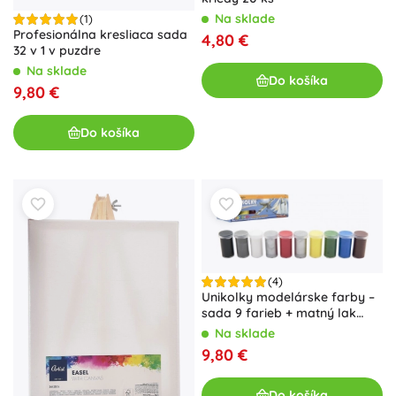
Na sklade
(1)
Profesionálna kresliaca sada
4,80 €
32 v 1 v puzdre
Na sklade
Do košíka
9,80 €
Do košíka
(4)
Unikolky modelárske farby –
sada 9 farieb + matný lak
zdarma
Na sklade
9,80 €
Do košíka