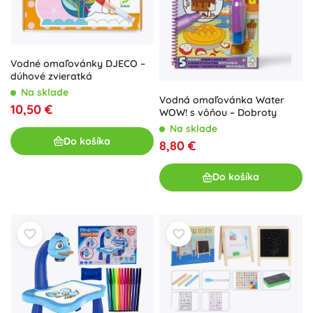
Vodné omaľovánky DJECO –
dúhové zvieratká
Na sklade
Vodná omaľovánka Water
10,50 €
WOW! s vôňou – Dobroty
Na sklade
Do košíka
8,80 €
Do košíka