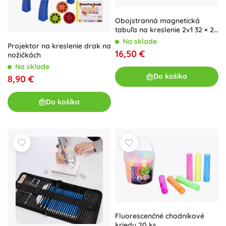
Obojstranná magnetická
tabuľa na kreslenie 2v1 32 × 27
cm s príslušenstvom
Na sklade
Projektor na kreslenie drak na
16,50 €
nožičkách
Na sklade
Do košíka
8,90 €
Do košíka
Fluorescenčné chodníkové
kriedy 20 ks