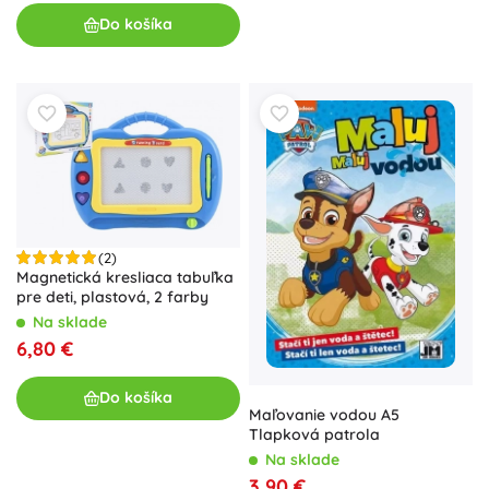
Do košíka
(2)
Magnetická kresliaca tabuľka
pre deti, plastová, 2 farby
Na sklade
6,80 €
Do košíka
Maľovanie vodou A5
Tlapková patrola
Na sklade
3,90 €