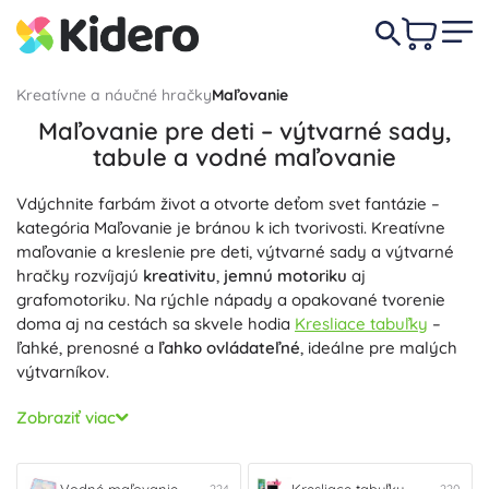
Kreatívne a náučné hračky
Maľovanie
Maľovanie pre deti – výtvarné sady,
tabule a vodné maľovanie
Vdýchnite farbám život a otvorte deťom svet fantázie –
kategória Maľovanie je bránou k ich tvorivosti. Kreatívne
maľovanie a kreslenie pre deti, výtvarné sady a výtvarné
hračky rozvíjajú
kreativitu
,
jemnú motoriku
aj
grafomotoriku. Na rýchle nápady a opakované tvorenie
doma aj na cestách sa skvele hodia
Kresliace tabuľky
–
ľahké, prenosné a
ľahko ovládateľné
, ideálne pre malých
výtvarníkov.
Chcete veľkú kresliacu plochu a priestor na tréning písania?
Zobraziť viac
Tabule
(kriedové, magnetické aj stieracie) podporia
koordináciu oko–ruka
a
správny úchop
, ponúknu
obojstranné písanie, rýchle mazanie a
opakované použitie
.