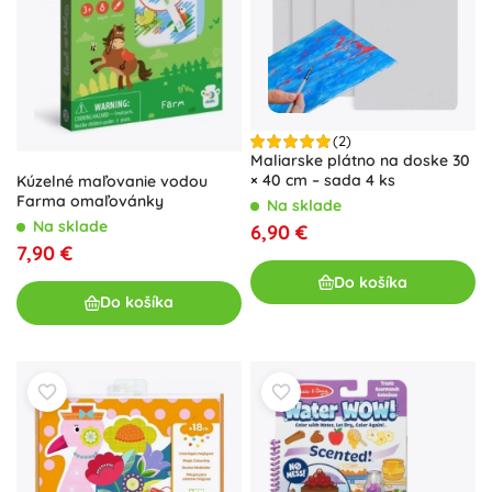
(2)
Maliarske plátno na doske 30
× 40 cm – sada 4 ks
Kúzelné maľovanie vodou
Farma omaľovánky
Na sklade
Na sklade
6,90 €
7,90 €
Do košíka
Do košíka