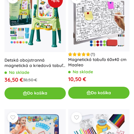
-6%
(1)
Magnetická tabuľa 60x40 cm
Detská obojstranná
Maaleo
magnetická a kriedová tabuľa
na stojane, 48 dielov
Na sklade
Na sklade
10,50 €
36,50 €
38,50 €
Do košíka
Do košíka