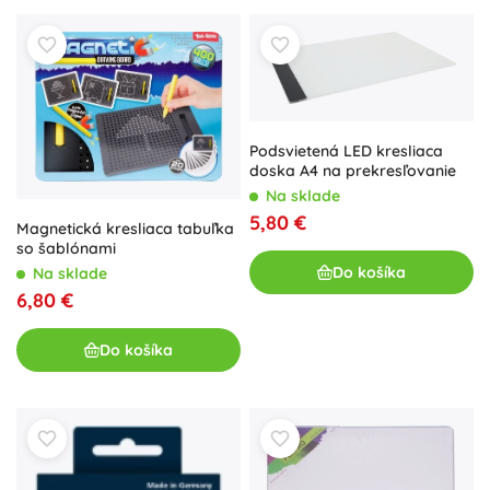
Podsvietená LED kresliaca
doska A4 na prekresľovanie
Na sklade
5,80 €
Magnetická kresliaca tabuľka
so šablónami
Do košíka
Na sklade
6,80 €
Do košíka