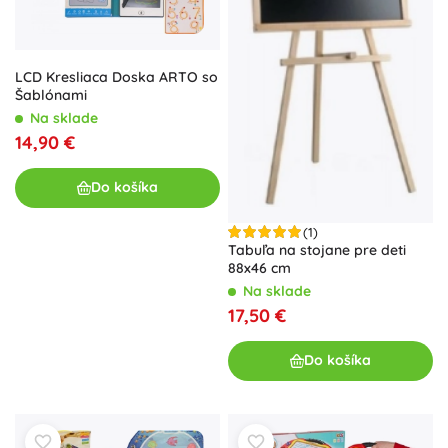
LCD Kresliaca Doska ARTO so
Šablónami
Na sklade
14,90 €
Do košíka
(1)
Tabuľa na stojane pre deti
88x46 cm
Na sklade
17,50 €
Do košíka