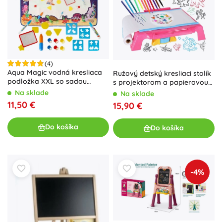
(4)
Aqua Magic vodná kresliaca
Ružový detský kresliaci stolík
podložka XXL so sadou
s projektorom a papierovou
pečiatok a šablón 100 × 80 cm
rolkou
Na sklade
Na sklade
11,50 €
15,90 €
Do košíka
Do košíka
-4%