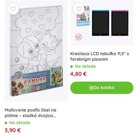
Kresliaca LCD tabuľka 11,5" s
farebným písaním
Na sklade
4,80 €
Do košíka
Maľovanie podľa čísel na
plátne – sladká dvojica
šteniatka a mačiatka
Na sklade
3,90 €