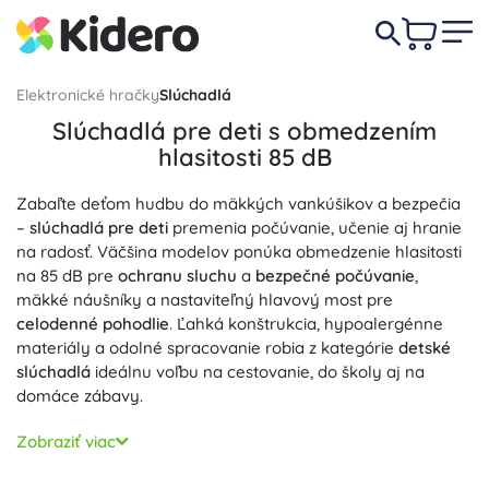
Elektronické hračky
Slúchadlá
Slúchadlá pre deti s obmedzením
hlasitosti 85 dB
Zabaľte deťom hudbu do mäkkých vankúšikov a bezpečia
–
slúchadlá pre deti
premenia počúvanie, učenie aj hranie
na radosť. Väčšina modelov ponúka obmedzenie hlasitosti
na 85 dB pre
ochranu sluchu
a
bezpečné počúvanie
,
mäkké náušníky a nastaviteľný hlavový most pre
celodenné pohodlie
. Ľahká konštrukcia, hypoalergénne
materiály a odolné spracovanie robia z kategórie
detské
slúchadlá
ideálnu voľbu na cestovanie, do školy aj na
domáce zábavy.
Vyberte si medzi
Bluetooth detskými slúchadlami
pre
Zobraziť viac
bezdrôtovú voľnosť a
káblovými slúchadlami
s 3,5 mm
jackom pre stabilné pripojenie.
Bezdrôtové slúchadlá pre