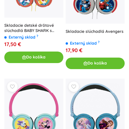
Skladacie detské drôtové
slúchadlá BABY SHARK s
Skladacie slúchadlá Avengers
obmedzením hlasitosti
?
Externý sklad
?
Externý sklad
17,50 €
17,90 €
Do košíka
Do košíka