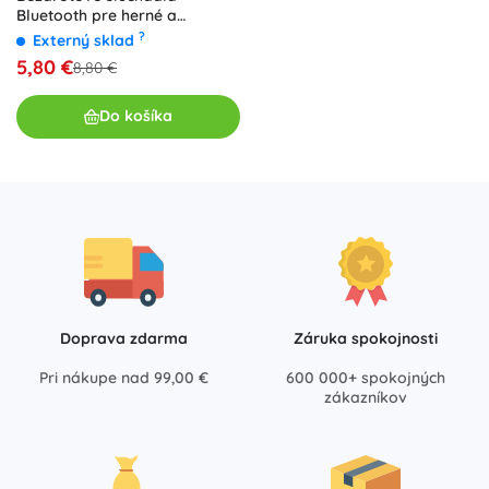
Bluetooth pre herné a
športové použitie ružová
?
Externý sklad
5,80 €
8,80 €
Do košíka
Doprava zdarma
Záruka spokojnosti
Pri nákupe nad 99,00 €
600 000+ spokojných
zákazníkov