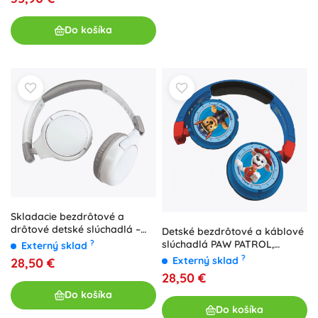
Do košíka
Skladacie bezdrôtové a
drôtové detské slúchadlá –
Detské bezdrôtové a káblové
biela, Bluetooth 5.0, 85 dB
?
slúchadlá PAW PATROL,
Externý sklad
skladacie
?
Externý sklad
28,50 €
28,50 €
Do košíka
Do košíka