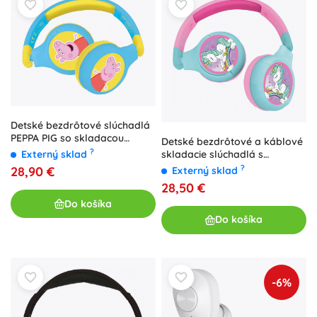
Detské bezdrôtové slúchadlá
PEPPA PIG so skladacou
Detské bezdrôtové a káblové
konštrukciou
?
skladacie slúchadlá s
Externý sklad
motívom jednorožca
?
28,90 €
Externý sklad
28,50 €
Do košíka
Do košíka
-6%