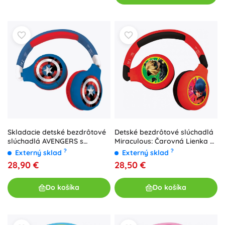
Skladacie detské bezdrôtové
Detské bezdrôtové slúchadlá
slúchadlá AVENGERS s
Miraculous: Čarovná Lienka a
obmedzením hlasitosti
Čierny kocúr, skladacie, limit
?
?
Externý sklad
Externý sklad
hlasitosti 85 dB
28,90 €
28,50 €
Do košíka
Do košíka