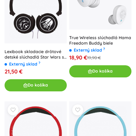
True Wireless slúchadlá Hama
Freedom Buddy biele
?
Externý sklad
Lexibook skladacie drôtové
18,90 €
detské slúchadlá Star Wars s
19,90 €
obmedzením hlasitosti
?
Externý sklad
21,50 €
Do košíka
Do košíka