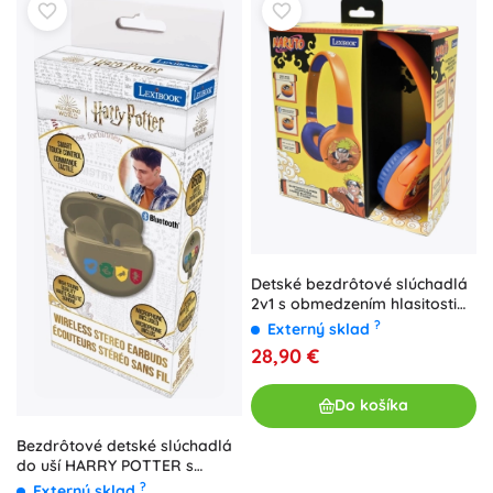
Detské bezdrôtové slúchadlá
2v1 s obmedzením hlasitosti
NARUTO od Lexibook
?
Externý sklad
28,90 €
Do košíka
Bezdrôtové detské slúchadlá
do uší HARRY POTTER s
nabíjacím puzdrom
?
Externý sklad