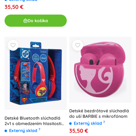
35,50 €
Do košíka
Detské bezdrôtové slúchadlá
do uší BARBIE s mikrofónom
Detské Bluetooth slúchadlá
?
Externý sklad
2v1 s obmedzením hlasitosti
SUPERMAN – skladacie,
?
35,50 €
Externý sklad
káblové aj bezdrôtové