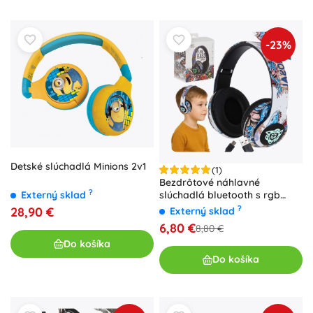
-23%
Detské slúchadlá Minions 2v1
(1)
Bezdrôtové náhlavné
?
slúchadlá bluetooth s rgb
Externý sklad
podsvietením a micro sd
?
28,90 €
Externý sklad
6,80 €
8,80 €
Do košíka
Do košíka