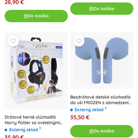
28,90 €
Do košíka
Do košíka
Bezdrôtové detské slúchadlá
do uší FROZEN s obmedzením
hlasitosti
?
Externý sklad
35,50 €
Drôtové herné slúchadlá
Harry Potter so svetelnými
efektmi a mikrofónom
?
Externý sklad
Do košíka
35,90 €