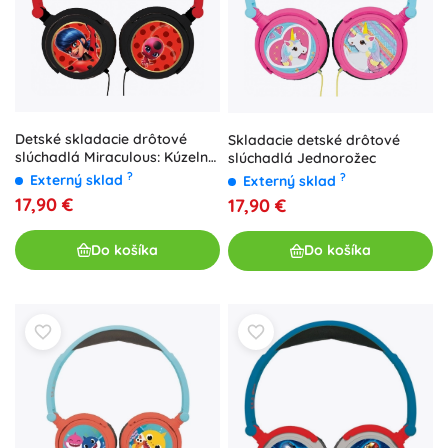
Detské skladacie drôtové
Skladacie detské drôtové
slúchadlá Miraculous: Kúzelná
slúchadlá Jednorožec
lienka a čierny kocúr (85 dB,
?
?
Externý sklad
Externý sklad
3,5 mm jack)
17,90 €
17,90 €
Do košíka
Do košíka