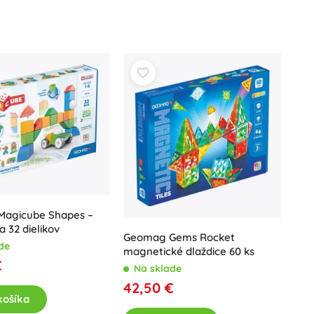
Art
Oslavy
Kostýmy
Doplnky ku kostýmom
One Piece
Halloween
Veľká noc
Gábikin kúzelný domček
Hračky pre najmenších
Hrkalky, hryzátka a cumlíky
Avatar
Interaktívne hračky
agicube Shapes –
Skladačky, zatĺkačky, kocky
a 32 dielikov
Geomag Gems Rocket
Maznáčikovia a usínáčikovia
de
magnetické dlaždice 60 ks
Jazdiace a ťahacie hračky
€
Na sklade
+
Zobraziť viac
42,50 €
košíka