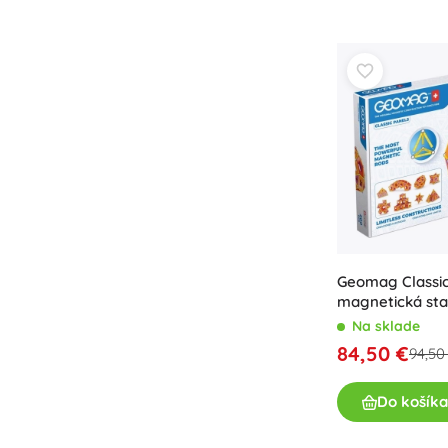
Geomag Classic
magnetická sta
dielov
Na sklade
84,50 €
94,50
Do košíka