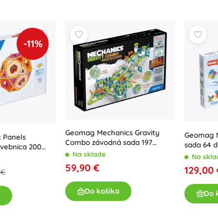
-11%
Geomag Mechanics Gravity
Geomag M
 Panels
Combo závodná sada 197
sada 64 d
vebnica 200
dielikov
Na sklade
Na skla
59,90 €
129,00
 €
Do košíka
Do 