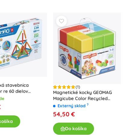
ká stavebnica
(1)
r re 60 dielov
Magnetické kocky GEOMAG
Magicube Color Recycled
de
Crystal – 24 dielikov
?
€
Externý sklad
54,50 €
košíka
Do košíka