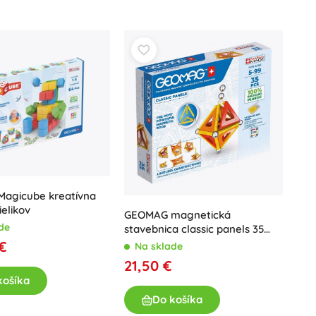
agicube kreatívna
ielikov
GEOMAG magnetická
de
stavebnica classic panels 35
dielikov
 €
Na sklade
21,50 €
košíka
Do košíka