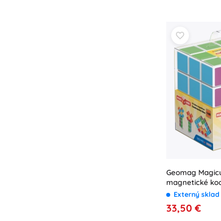
Geomag Magicu
magnetické koc
Externý skla
33,50 €