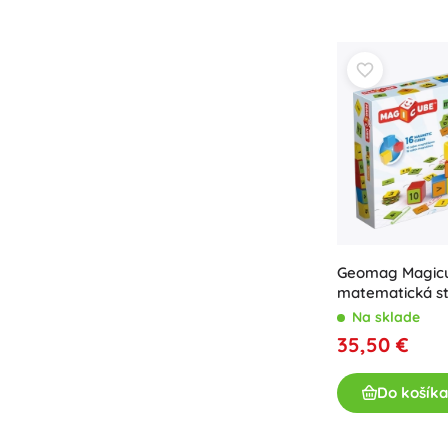
Geomag Magic
matematická st
dielov
Na sklade
35,50 €
Do košíka