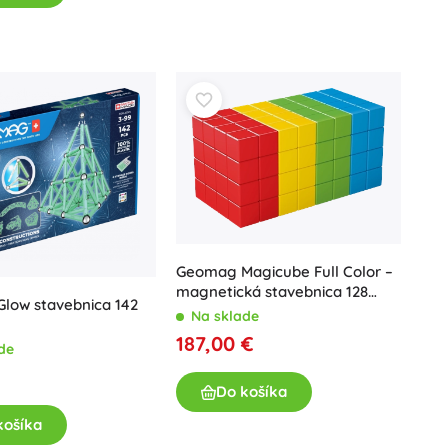
Darčekové poukazy
Geomag Magicube Full Color –
magnetická stavebnica 128
low stavebnica 142
kociek
Na sklade
187,00 €
de
€
Do košíka
košíka