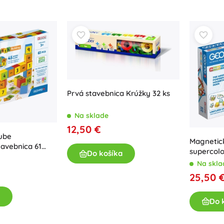
Prvá stavebnica Krúžky 32 ks
Na sklade
12,50 €
ube
Magnetic
avebnica 61
supercolo
Do košíka
geomag
Na skla
25,50 
Do 