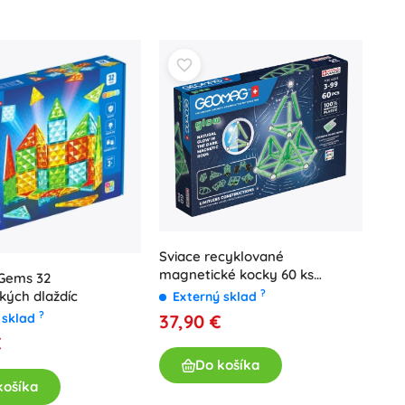
Sviace recyklované
magnetické kocky 60 ks
Gems 32
Geomag Glow
?
kých dlaždíc
Externý sklad
?
 sklad
37,90 €
€
Do košíka
košíka