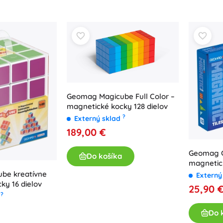
Geomag Magicube Full Color –
magnetické kocky 128 dielov
?
Externý sklad
189,00 €
Geomag 
Do košíka
magnetic
be kreatívne
Externý
ky 16 dielov
25,90 
?
d
Do 