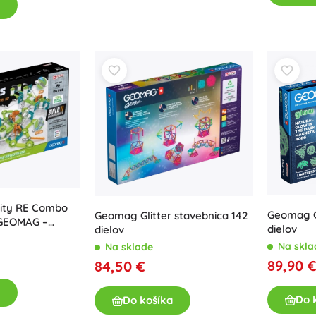
Pre dievčatká
Šperky
Kabelky
Šperkovnice
vity RE Combo
Geomag G
Geomag Glitter stavebnica 142
 GEOMAG –
dielov
dielov
vebnica
Na skla
Na sklade
89,90 
84,50 €
Do 
Do košíka