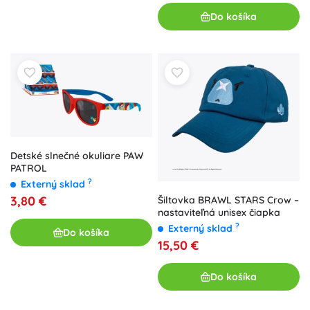
Do košíka
Detské slnečné okuliare PAW
PATROL
?
Externý sklad
3,80 €
Šiltovka BRAWL STARS Crow –
nastaviteľná unisex čiapka
?
Externý sklad
Do košíka
15,50 €
Do košíka