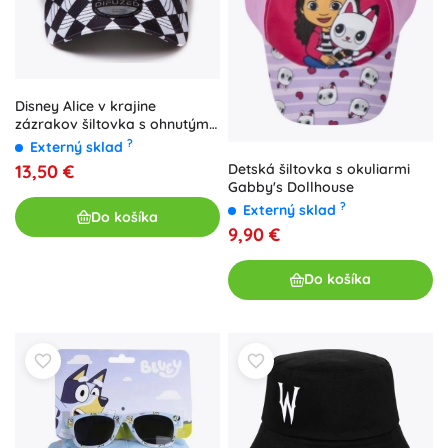
Disney Alice v krajine
zázrakov šiltovka s ohnutým
šiltom
?
Externý sklad
Detská šiltovka s okuliarmi
13,50 €
Gabby's Dollhouse
?
Externý sklad
Do košíka
9,90 €
Do košíka