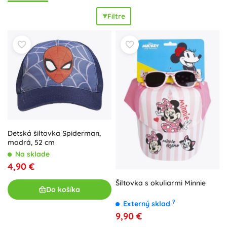
prípadne pružnému lemu, sadne na rôzne obvody hlavy.
Filtre
Mäkká potná páska, hladké švy a nízka hmotnosť sa
postarajú o
pohodlie po celý deň
. Praktické detaily ako
šnúrka pod bradou pri klobúkoch, ohýbateľný či predĺžený
šilt, krytie zátylku a reflexné prvky zvyšujú funkčnosť a
bezpečnosť. Dievčenské šiltovky, chlapčenské šiltovky aj
unisex klobúk pre deti v obľúbených farbách a s hravými
potlačami doladia každý outfit. Či už potrebujete šiltovku
pre deti na ihrisko, do škôlky, na bicykel alebo letný klobúk
k moru, čaká vás
ľahká, odolná a štýlová
ochrana hlavy.
Detská šiltovka Spiderman,
modrá, 52 cm
Na sklade
4,90 €
Šiltovka s okuliarmi Minnie
Do košíka
?
Externý sklad
9,90 €