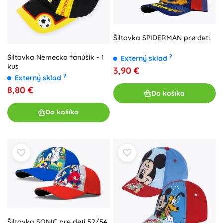
Šiltovka SPIDERMAN pre deti
Šiltovka Nemecko fanúšik - 1
?
Externý sklad
kus
3,90 €
?
Externý sklad
8,80 €
Do košíka
Do košíka
Šiltovka SONIC pre deti 52/54