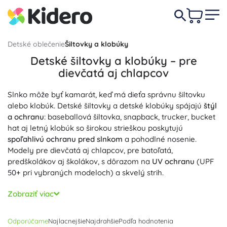
Detské oblečenie
Šiltovky a klobúky
Detské šiltovky a klobúky – pre
dievčatá aj chlapcov
Slnko môže byť kamarát, keď má dieťa správnu šiltovku
alebo klobúk. Detské šiltovky a detské klobúky spájajú
štýl
a ochranu
: baseballová šiltovka, snapback, trucker, bucket
hat aj letný klobúk so širokou strieškou poskytujú
spoľahlivú ochranu pred slnkom
a pohodlné nosenie.
Modely pre dievčatá aj chlapcov, pre batoľatá,
predškolákov aj školákov, s dôrazom na
UV ochranu
(UPF
50+ pri vybraných modeloch) a skvelý strih.
Materiály ako priedušná bavlna, ľahký polyester a sieťovina
Zobraziť viac
zabezpečujú
priedušnosť
a odvod potu; rýchloschnúce
prevedenie je ideálne k vode aj na šport.
Nastaviteľná
Odporúčame
Najlacnejšie
Najdrahšie
Podľa hodnotenia
veľkosť
vďaka zapínaniu na suchý zips, pracku či cvoky,