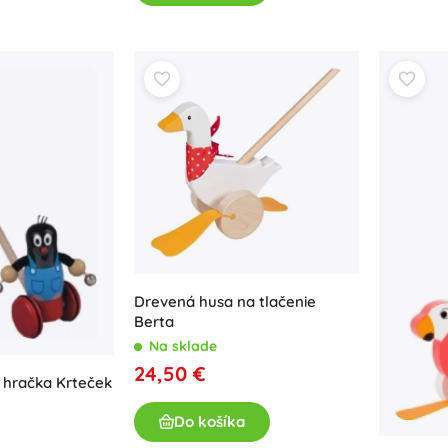
Bluey
Plyšáci
Plyšáci z filmov a rozprávok
Interaktívne plyšáky
Jurassic World
Prívesky
Plyšáky a usínáčiky pre najmenších
+
Zobraziť viac
DC
Detská izba
Dekorácie
Wednesday
Nočné svetlá a projektory
Drevená husa na tlačenie
Úložný priestor
Berta
Skákadlá a hojdačky
Na sklade
Ľadové kráľovstvo
Stany a domčeky
24,50 €
 hračka Krteček
+
Zobraziť viac
Do košíka