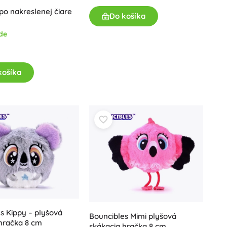
 po nakreslenej čiare
Darčekové poukazy
Do košíka
de
košíka
s Kippy – plyšová
Bouncibles Mimi plyšová
hračka 8 cm
skákacia hračka 8 cm