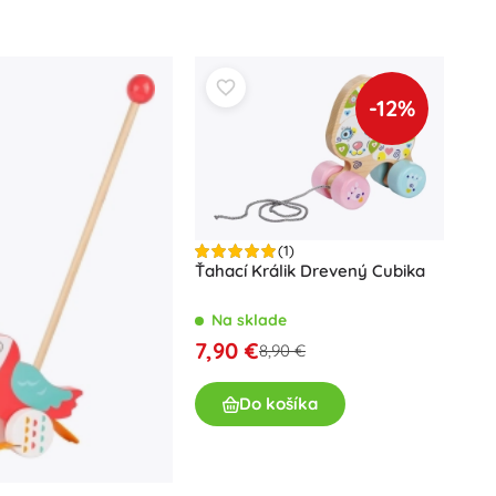
Art
Oslavy
Kostýmy
Doplnky ku kostýmom
-12%
One Piece
Halloween
Veľká noc
Gábikin kúzelný domček
(1)
Hračky pre najmenších
Ťahací Králik Drevený Cubika
Hrkalky, hryzátka a cumlíky
Avatar
Interaktívne hračky
Na sklade
7,90 €
Skladačky, zatĺkačky, kocky
8,90 €
Maznáčikovia a usínáčikovia
Do košíka
Jazdiace a ťahacie hračky
+
Zobraziť viac