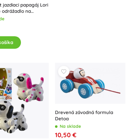
Hračky do vane
t jazdiaci papagáj Lori
 odrážadlo na
pre prvé krôčiky
de
košíka
Knihy
Pracovné a zábavné zošity
Pre najmenších
Doplnky ku knihám
Pre malých rozprávačov
Drevená závodná formula
Pohľadnice
Detoa
Na sklade
+
Zobraziť viac
10,50 €