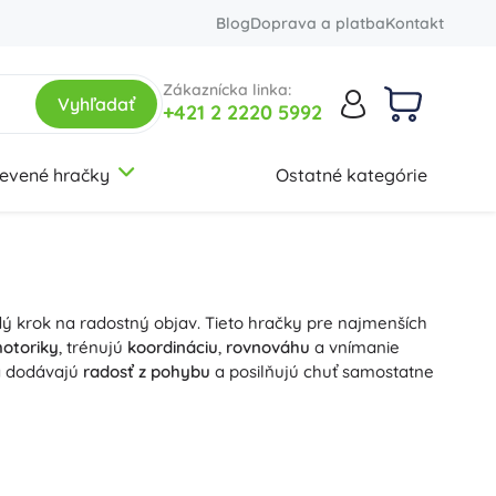
Blog
Doprava a platba
Kontakt
Zákaznícka linka:
Vyhľadať
+421 2 2220 5992
evené hračky
Ostatné kategórie
3-5 rokov
3-5 rokov
3-5 rokov
Batohy a tašky
Botanical Collection
Montessori hračky
Značky
Školské batohy
Ravensburger
Detské batôžiky
Clementoni
ý krok na radostný objav. Tieto hračky pre najmenších
Sady batohov
Trefl
12+ rokov
12+ rokov
12+ rokov
Creator 3 v 1
Activity boardy
motoriky
, trénujú
koordináciu
,
rovnováhu
a vnímanie
Študentské batohy
Baagl
ká dodávajú
radosť z pohybu
a posilňujú chuť samostatne
Tašky
Small Foot
+
+
Pozri viac
Zobraziť viac
Friends
Figúrky a herné sety
 ťahacie hračky
na šnúrke z kvalitného dreva s farbami
zaisťujú plynulú jazdu; pevná, príjemná
šnúrka
s
a
a detailný dizajn (zvieratká, vláčiky, jazdiace autíčka)
Penály a puzdrá
Stavebnice