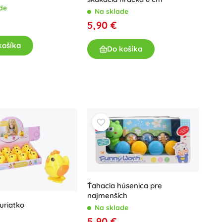
de
Na sklade
5,90 €
košíka
Do košíka
Ťahacia húsenica pre
najmenších
uriatko
Na sklade
5,90 €