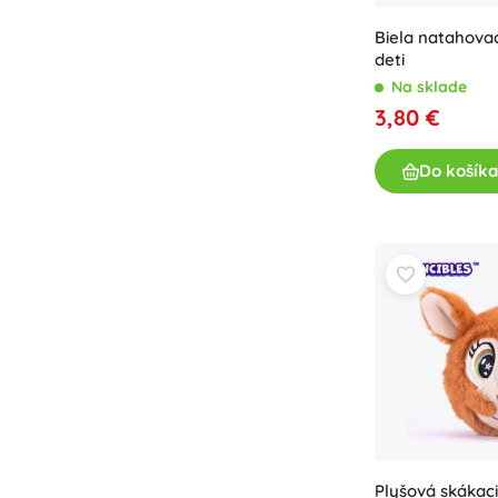
Biela natahovac
deti
Na sklade
3,80 €
Do košíka
Plyšová skákac