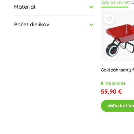
Odporúčame
Na
rozvíjajú fantáz
Materiál
Dosky a zakladače
Star Wars
Tlapková patrola
koliesok aj dĺžk
Diáre
Harry Potter
pohyblivými prv
Stojany a úložný priestor
Disney
chlapcov aj die
Počet dielikov
Dierovačky a zošívačky
Disney Lilo & Stitch
Harry Potter
Drobné potreby
Minecraft
+
+
Pozri viac
Zobraziť viac
Super Mario
Desiatové boxy
Figúrky
Goki záhradný f
Figúrky zvierat
Rozprávkové a filmové figúrky
Na sklade
Animal Crossing
59,90 €
Figúrky dinosaurov
Peňaženky
Figúrky robotov
Do košíka
Playmobil
Sonic the Hedgehog
+
Zobraziť viac
Hračky na von