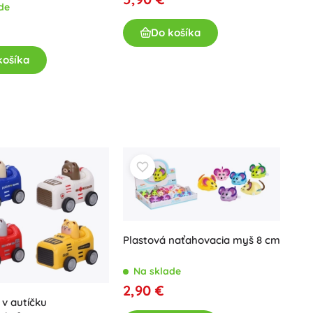
de
Do košíka
košíka
Plastová naťahovacia myš 8 cm
Na sklade
2,90 €
 v autíčku