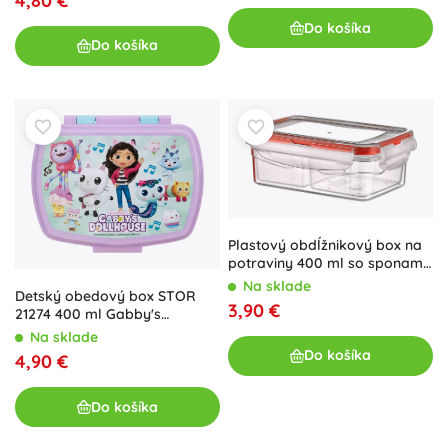
4,80 €
Do košíka
Do košíka
Plastový obdĺžnikový box na
potraviny 400 ml so sponami
a vekom, delený
Na sklade
Detský obedový box STOR
3,90 €
21274 400 ml Gabby's
Dollhouse (ružovo-modrý)
Na sklade
Do košíka
4,90 €
Do košíka