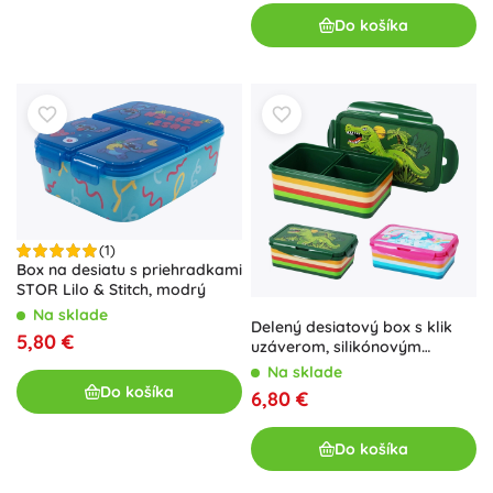
Do košíka
(1)
Box na desiatu s priehradkami
STOR Lilo & Stitch, modrý
Na sklade
Delený desiatový box s klik
5,80 €
uzáverom, silikónovým
tesnením, 21 × 14 cm
Na sklade
Do košíka
6,80 €
Do košíka