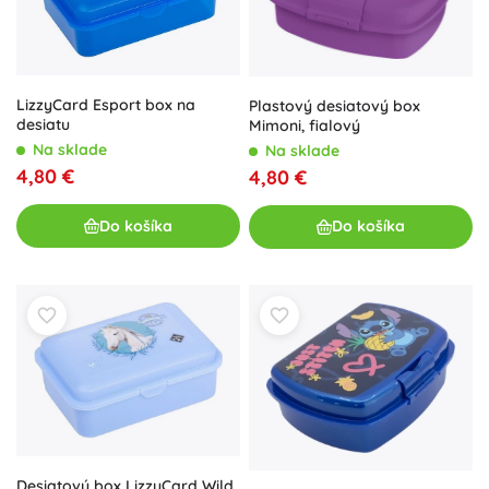
LizzyCard Esport box na
Plastový desiatový box
desiatu
Mimoni, fialový
Na sklade
Na sklade
4,80 €
4,80 €
Do košíka
Do košíka
Desiatový box LizzyCard Wild