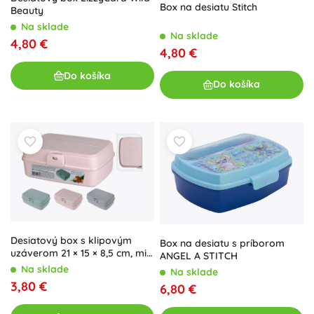
Box na desiatu Stitch
Beauty
Na sklade
Na sklade
4,80 €
4,80 €
Do košíka
Do košíka
Desiatový box s klipovým
Box na desiatu s príborom
uzáverom 21 × 15 × 8,5 cm, mix
ANGEL A STITCH
farieb
Na sklade
Na sklade
3,80 €
6,80 €