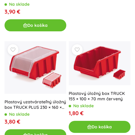
ml
Na sklade
3,90 €
Do košíka
Plastový úložný box TRUCK
155 × 100 × 70 mm červený
Plastový uzatvárateľný úložný
Na sklade
box TRUCK PLUS 230 × 160 ×
1,80 €
120 mm, červený
Na sklade
3,80 €
Do košíka