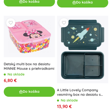
Do košíka
Do košíka
Detský multi box na desiatu
MINNIE Mouse s priehradkami
Na sklade
6,80 €
A Little Lovely Company
Do košíka
vesmírny box na desiatu s
priehradkami 1,2 l
Na sklade
13,90 €