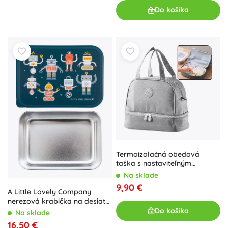
Do košíka
Termoizolačná obedová
taška s nastaviteľným
popruhom strieborná
Na sklade
9,90 €
A Little Lovely Company
nerezová krabička na desiatu
s viečkom roboti
Do košíka
Na sklade
16,50 €