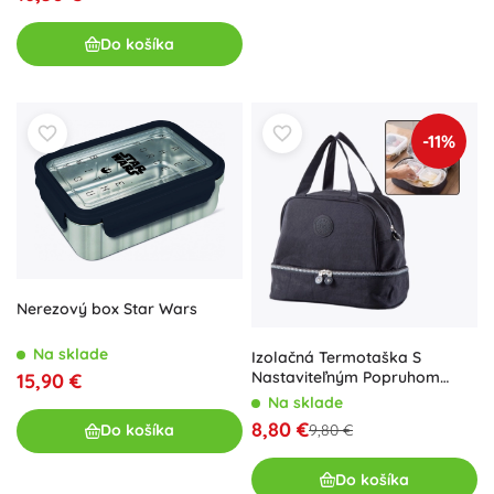
Do košíka
-11%
Nerezový box Star Wars
Na sklade
Izolačná Termotaška S
Nastaviteľným Popruhom
15,90 €
čierna 27cm
Na sklade
8,80 €
9,80 €
Do košíka
Do košíka