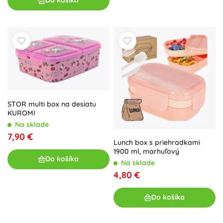
Do košíka
STOR multi box na desiatu
KUROMI
Na sklade
7,90 €
Lunch box s priehradkami
1900 ml, marhuľový
Do košíka
Na sklade
4,80 €
Do košíka