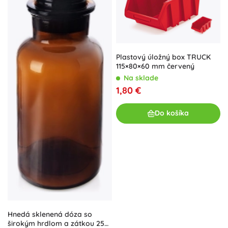
Plastový úložný box TRUCK
115×80×60 mm červený
Na sklade
1,80 €
Do košíka
Hnedá sklenená dóza so
širokým hrdlom a zátkou 250