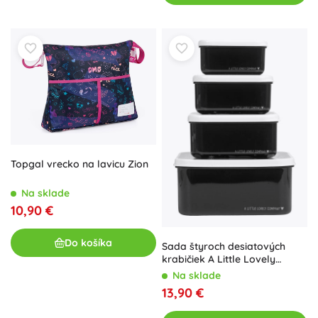
Topgal vrecko na lavicu Zion
Na sklade
10,90 €
Do košíka
Sada štyroch desiatových
krabičiek A Little Lovely
Company – Vesmír
Na sklade
13,90 €