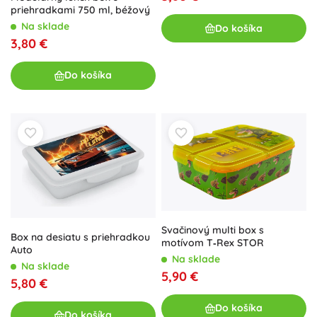
priehradkami 750 ml, béžový
Na sklade
Do košíka
3,80 €
Do košíka
Svačinový multi box s
Box na desiatu s priehradkou
motívom T‑Rex STOR
Auto
Na sklade
Na sklade
5,90 €
5,80 €
Do košíka
Do košíka