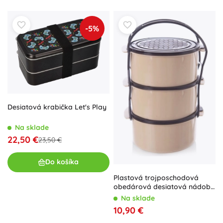
-5%
Desiatová krabička Let's Play
Na sklade
22,50 €
23,50 €
Do košíka
Plastová trojposchodová
obedárová desiatová nádoba
3 × 1,5 l
Na sklade
10,90 €