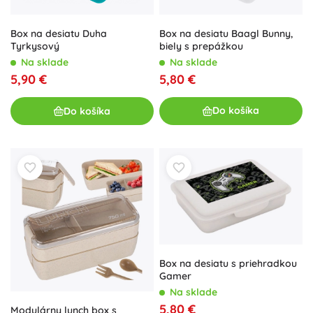
Box na desiatu Baagl Bunny,
Box na desiatu Duha
biely s prepážkou
Tyrkysový
Na sklade
Na sklade
5,80 €
5,90 €
Do košíka
Do košíka
Box na desiatu s priehradkou
Gamer
Na sklade
5,80 €
Modulárny lunch box s