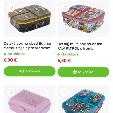
Detský box na obed Batman
Detský multi box na desiatu
čierno-žltý s 3 priehradkami
PAW PATROL s tromi
priehradkami
Na sklade
Na sklade
6,90 €
6,80 €
Do košíka
Do košíka