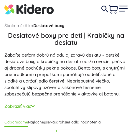
Škola a škôlka
Desiatové boxy
Desiatové boxy pre deti | Krabičky na
desiatu
Zabaľte deťom dobrú náladu aj zdravú desiatu – detské
desiatové boxy a krabičky na desiatu udržia ovocie, pečivo
aj drobné pochúťky pekne pokope. Bento boxy s chytrými
priehradkami a prepážkami pomáhajú oddeliť slané a
sladké a udržať jedlo
čerstvé
. Nepriepustné viečko,
spoľahlivý klipový uzáver a silikónové tesnenie
zabezpečujú
bezpečné
prenášanie v aktovke aj batohu.
Materiály
bez BPA a ftalátov
sú zdravotne nezávadné; k
Zobraziť viac
dispozícii sú plastové, nerezové aj kombinované varianty.
Mnohé modely sú
ľahké
,
odolné
a ľahko sa čistia – vybrané
Odporúčame
Najlacnejšie
Najdrahšie
Podľa hodnotenia
možno umývať v umývačke. Premyslený box na desiatu
má ergonomický tvar, dobre padne do detskej ruky a