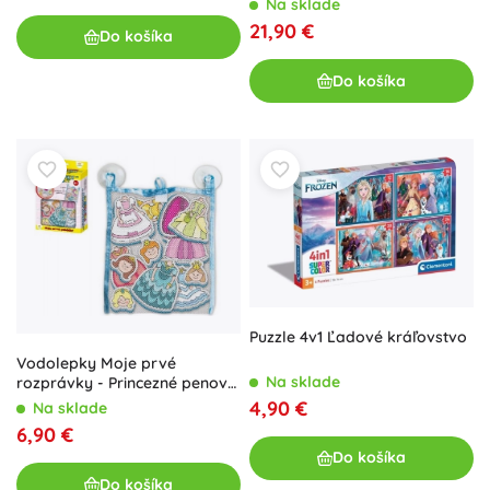
Na sklade
21,90 €
Do košíka
Do košíka
Puzzle 4v1 Ľadové kráľovstvo
Vodolepky Moje prvé
Na sklade
rozprávky - Princezné penová
sada so sieťkou
4,90 €
Na sklade
6,90 €
Do košíka
Do košíka