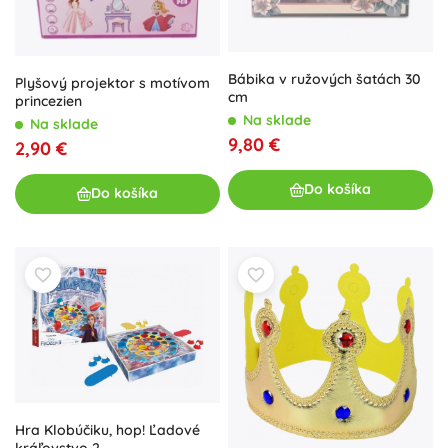
Bábika v ružových šatách 30
Plyšový projektor s motívom
cm
princezien
Na sklade
Na sklade
9,80 €
2,90 €
Do košíka
Do košíka
Hra Klobúčiku, hop! Ľadové
kráľovstvo 2