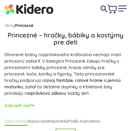
Témy
Princezné
Princezné – hračky, bábiky a kostýmy
pre deti
Otvorené brány rozprávkového kráľovstva nechajú malú
princeznú zažiariť. V kategórii Princezné čakajú hračky s
princeznami: bábiky princezné, hracie zámky pre
princezné, koče, koníky a figúrky. Tieto princeznovské
hračky podporujú
rozvoj fantázie
,
rolové hranie
a
jemnú
motoriku
, zatiaľ čo detailné doplnky a trblietavé šaty
prinášajú
rozprávkovú zábavu
každý deň.
Milovníčky klasických aj moderných princezien ocenia
Zobraziť viac
bábiky s bohatými účesmi, korunky a kúzelné prútiky, ale
aj rozšíriteľné zámky s otváracími bránami a nábytkom.
Odporúčame
Najlacnejšie
Najdrahšie
Podľa hodnotenia
Kreatívne sady s princeznami, puzzle a stavebnice rozvíjajú
trpezlivosť a logické myslenie, zatiaľ čo kostýmy pre