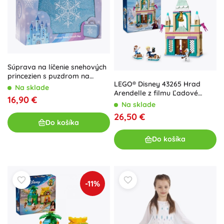
Súprava na líčenie snehových
princezien s puzdrom na
LEGO® Disney 43265 Hrad
prenášanie
Na sklade
Arendelle z filmu Ľadové
16,90 €
kráľovstvo
Na sklade
26,50 €
Do košíka
Do košíka
-11%