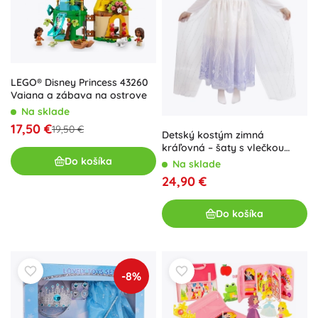
LEGO® Disney Princess 43260
Vaiana a zábava na ostrove
Na sklade
17,50 €
19,50 €
Detský kostým zimná
kráľovná – šaty s vlečkou
(veľkosť S)
Do košíka
Na sklade
24,90 €
Do košíka
-8%