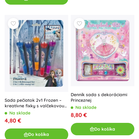
Denník sada s dekoráciami
Sada pečiatok 2v1 Frozen –
Princeznej
kreatívne fixky s valčekovou
Na sklade
pečiatkou
Na sklade
8,80 €
4,80 €
Do košíka
Do košíka