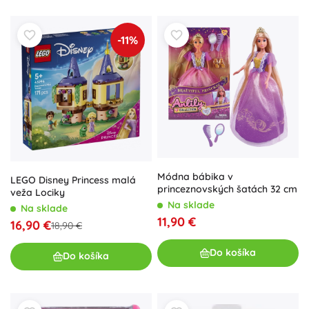
-11%
Módna bábika v
LEGO Disney Princess malá
princeznovských šatách 32 cm
veža Lociky
Na sklade
Na sklade
11,90 €
16,90 €
18,90 €
Do košíka
Do košíka