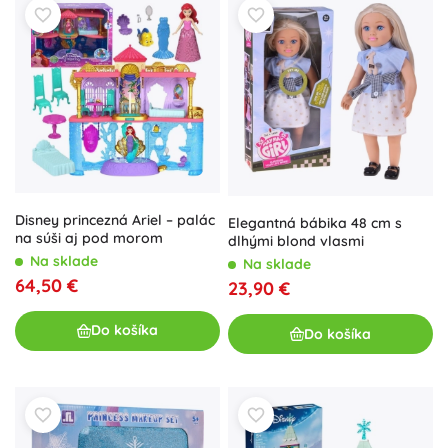
Disney princezná Ariel – palác
Elegantná bábika 48 cm s
na súši aj pod morom
dlhými blond vlasmi
Na sklade
Na sklade
64,50 €
23,90 €
Do košíka
Do košíka