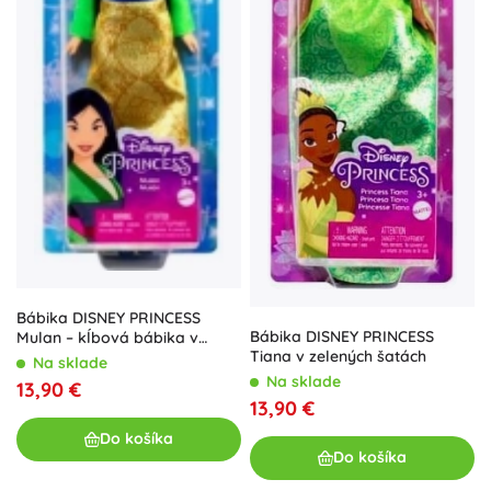
Bábika DISNEY PRINCESS
Bábika DISNEY PRINCESS
Mulan – kĺbová bábika v
Tiana v zelených šatách
ikonickom outfite
Na sklade
Na sklade
13,90 €
13,90 €
Do košíka
Do košíka