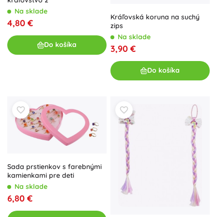
Na sklade
Kráľovská koruna na suchý
4,80 €
zips
Na sklade
Do košíka
3,90 €
Do košíka
Sada prstienkov s farebnými
kamienkami pre deti
Na sklade
6,80 €