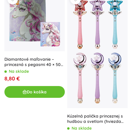
Diamantové maľovanie –
princezná s pegasmi 40 × 50
cm
Na sklade
8,80 €
Do košíka
Kúzelná palička princeznej s
hudbou a svetlom (hviezda
alebo mesiac)
Na sklade