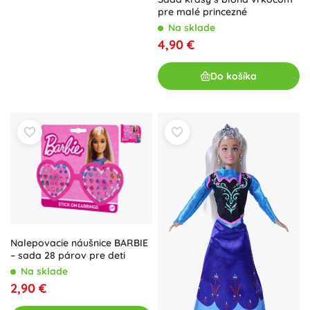
pre malé princezné
Na sklade
4,90 €
Do košíka
Nalepovacie náušnice BARBIE
– sada 28 párov pre deti
Na sklade
2,90 €