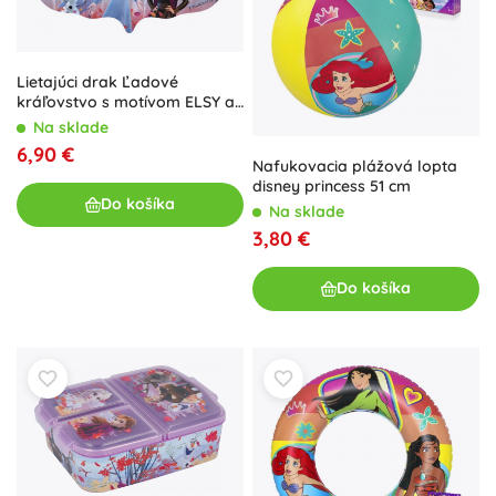
Lietajúci drak Ľadové
kráľovstvo s motívom ELSY a
ANNY 115 cm
Na sklade
6,90 €
Nafukovacia plážová lopta
disney princess 51 cm
Do košíka
Na sklade
3,80 €
Do košíka