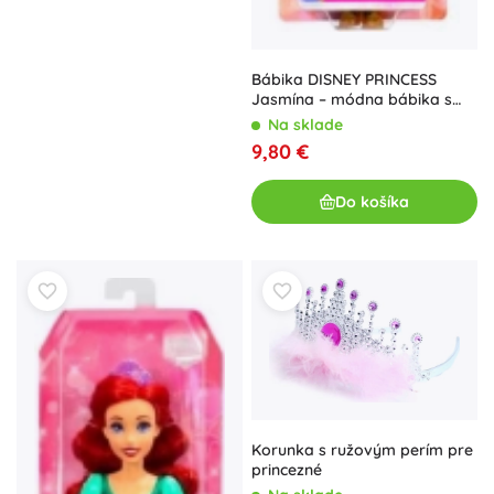
Bábika DISNEY PRINCESS
Jasmína – módna bábika s
doplnkami
Na sklade
9,80 €
Do košíka
Korunka s ružovým perím pre
princezné