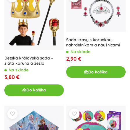
Sada krásy s korunkou,
náhrdelníkom a náušnicami
Na sklade
Detská kráľovská sada –
2,90 €
zlatá koruna a žezlo
Na sklade
Do košíka
3,80 €
Do košíka