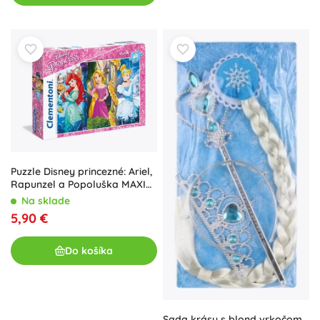
Puzzle Disney princezné: Ariel,
Rapunzel a Popoluška MAXI
60 dielikov
Na sklade
5,90 €
Do košíka
Sada krásy s blond vrkočom