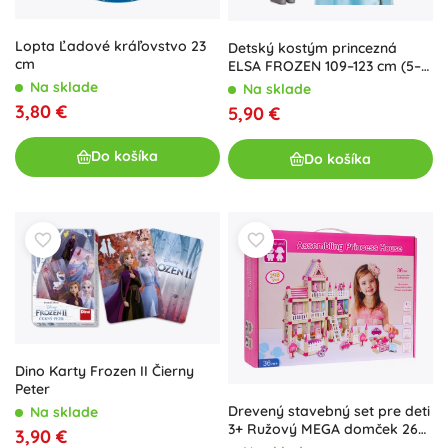
Lopta Ľadové kráľovstvo 23
Detský kostým princezná
cm
ELSA FROZEN 109–123 cm (5–6
rokov) DISNEY
Na sklade
Na sklade
3,80 €
5,90 €
Do košíka
Do košíka
Dino Karty Frozen II Čierny
Peter
Drevený stavebný set pre deti
Na sklade
3+ Ružový MEGA domček 268
3,90 €
ks