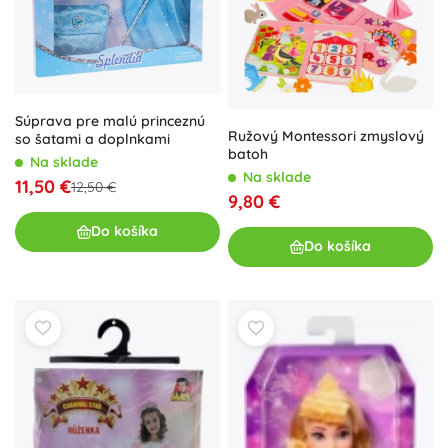
Súprava pre malú princeznú
Ružový Montessori zmyslový
so šatami a doplnkami
batoh
Na sklade
Na sklade
11,50 €
12,50 €
9,80 €
Do košíka
Do košíka