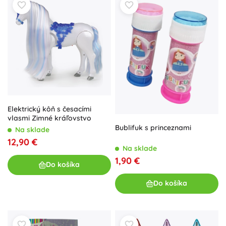
Elektrický kôň s česacími
vlasmi Zimné kráľovstvo
Bublifuk s princeznami
Na sklade
12,90 €
Na sklade
1,90 €
Do košíka
Do košíka