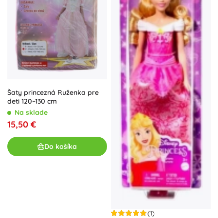
Šaty princezná Ruženka pre
deti 120–130 cm
Na sklade
15,50 €
Do košíka
(1)