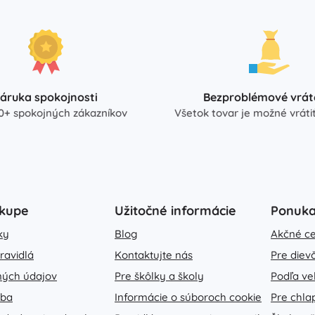
Zbrane
Pistole
Meče a dýky
Striekacie pištole
Luky
áruka spokojnosti
Bezproblémové vrát
Kuše
0+ spokojných zákazníkov
Všetok tovar je možné vrátiť
+
Zobraziť viac
Detské oblečenie
Dojčenské oblečenie
ákupe
Užitočné informácie
Ponuk
Tričká
Mikiny a svetre
ky
Blog
Akčné c
Obuv
ravidlá
Kontaktujte nás
Pre diev
Ponožky a pančuchy
ných údajov
Pre škôlky a školy
Podľa ve
+
Zobraziť viac
tba
Informácie o súboroch cookie
Pre chla