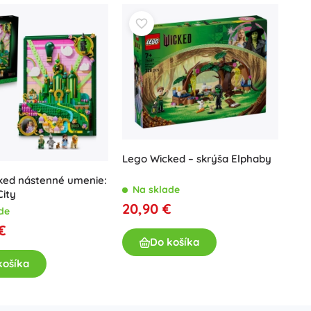
Art
Oslavy
Kostýmy
Doplnky ku kostýmom
One Piece
Halloween
Veľká noc
Gábikin kúzelný domček
Lego Wicked – skrýša Elphaby
Hračky pre najmenších
ked nástenné umenie:
Hrkalky, hryzátka a cumlíky
Na sklade
Avatar
ity
Interaktívne hračky
20,90 €
de
Skladačky, zatĺkačky, kocky
€
Maznáčikovia a usínáčikovia
Do košíka
Jazdiace a ťahacie hračky
košíka
+
Zobraziť viac