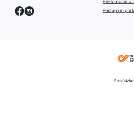
Reklamácie a 
Príslušenstvo
Postup pri pod
Batérie
Náhradné diely
Pumpičky
Vybavenie predajní
Prevádzkov