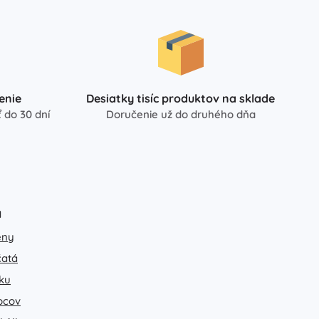
Hračky do vane
enie
Desiatky tisíc produktov na sklade
 do 30 dní
Doručenie už do druhého dňa
Knihy
Pracovné a zábavné zošity
a
Pre najmenších
Doplnky ku knihám
eny
Pre malých rozprávačov
čatá
Pohľadnice
ku
+
Zobraziť viac
pcov