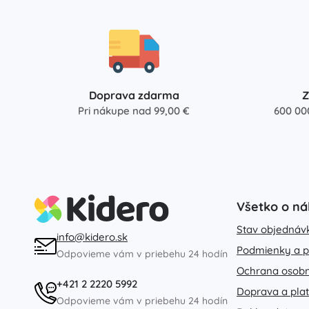
Výbava pre deti
Bezpečnosť
Kŕmenie a dojčenie
Kúpanie
Kočíky
Doprava zdarma
Z
Spánok
Pri nákupe nad 99,00 €
600 00
+
Zobraziť viac
Elektronické hračky
Hračky na diaľkové ovládanie
Všetko o n
Herné konzoly
Drony
Stav objednáv
info@kidero.sk
Hodinky
Podmienky a p
Odpovieme vám v priebehu 24 hodín
Mikroskopy a ďalekohľady
Ochrana osob
+
Zobraziť viac
+421 2 2220 5992
Doprava a pla
Odpovieme vám v priebehu 24 hodín