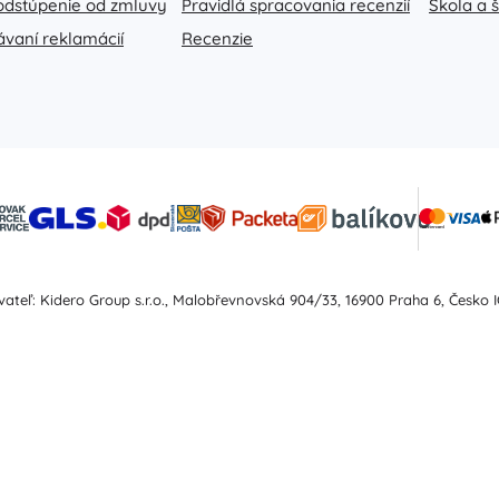
odstúpenie od zmluvy
Pravidlá spracovania recenzií
Škola a 
Pre dievčatká
ávaní reklamácií
Recenzie
Šperky
Kabelky
Šperkovnice
ateľ: Kidero Group s.r.o., Malobřevnovská 904/33, 16900 Praha 6, Česko I