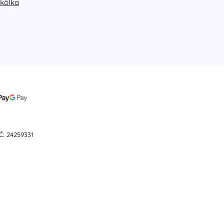
škôlka
Darčekové poukazy
Č: 24259331