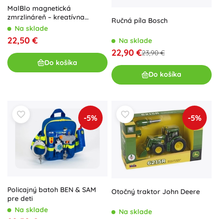
MalBlo magnetická
zmrzlináreň – kreatívna
Ručná píla Bosch
detská sada
Na sklade
22,50 €
Na sklade
22,90 €
23,90 €
Do košíka
Do košíka
-5%
-5%
Policajný batoh BEN & SAM
Otočný traktor John Deere
pre deti
Na sklade
Na sklade