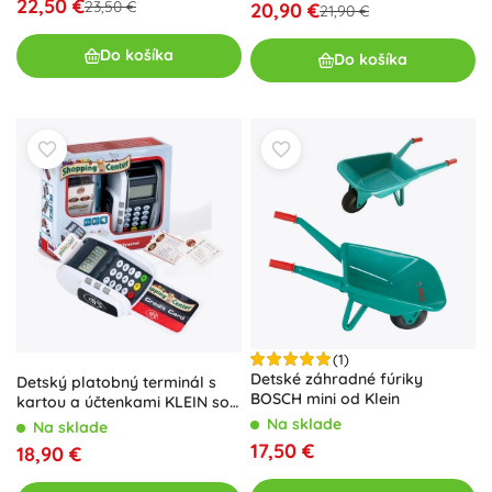
22,50 €
23,50 €
20,90 €
21,90 €
Do košíka
Do košíka
(1)
Detské záhradné fúriky
Detský platobný terminál s
BOSCH mini od Klein
kartou a účtenkami KLEIN so
zvukom
Na sklade
Na sklade
17,50 €
18,90 €