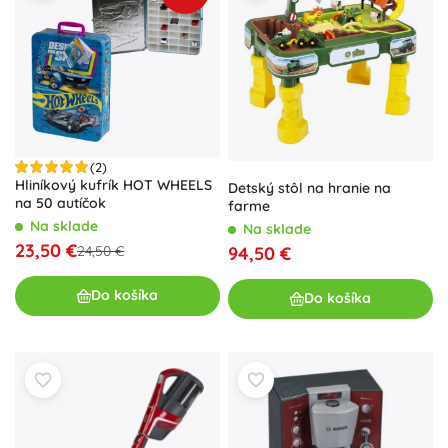
(2)
Hliníkový kufrík HOT WHEELS
Detský stôl na hranie na
na 50 autíčok
farme
Na sklade
Na sklade
23,50 €
24,50 €
94,50 €
Do košíka
Do košíka