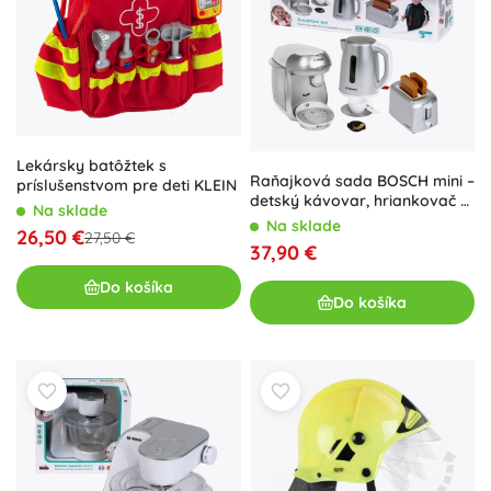
Lekársky batôžtek s
Raňajková sada BOSCH mini –
príslušenstvom pre deti KLEIN
detský kávovar, hriankovač a
Na sklade
kanvica so zvukmi 3+
Na sklade
26,50 €
27,50 €
37,90 €
Do košíka
Do košíka