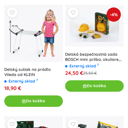
-4%
Detská bezpečnostná sada
BOSCH mini: prilba, okuliare,
chrániče sluchu a rukavice od
?
Externý sklad
Detský sušiak na prádlo
Klein
24,50 €
25,50 €
Vileda od KLEIN
?
Externý sklad
Do košíka
18,90 €
Do košíka