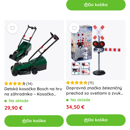
Do košíka
(11)
(14)
Dopravná značka železničný
Detská kosačka Bosch na hru
priechod so svetlami a zvukmi
na záhradníka – Kosačka
78 cm KLEIN
Bosch
Na sklade
Na sklade
34,50 €
29,90 €
Do košíka
Do košíka