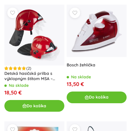
Bosch žehlička
(2)
Detská hasičská prilba s
Na sklade
výklopným štítom MSA –
13,50 €
červená
Na sklade
18,50 €
Do košíka
Do košíka