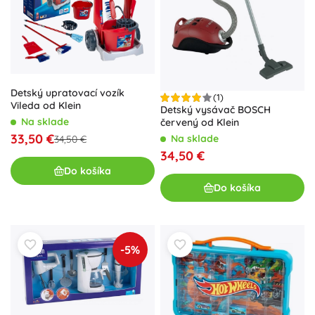
Detský upratovací vozík
(1)
Vileda od Klein
Detský vysávač BOSCH
Na sklade
červený od Klein
33,50 €
Na sklade
34,50 €
34,50 €
Do košíka
Do košíka
-5%