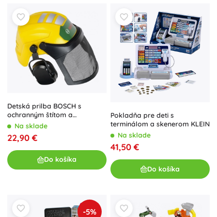
Detská prilba BOSCH s
ochranným štítom a
Pokladňa pre deti s
slúchadlami – hračka
terminálom a skenerom KLEIN
Na sklade
Na sklade
22,90 €
41,50 €
Do košíka
Do košíka
-5%