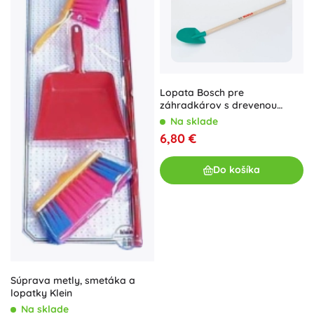
Lopata Bosch pre
záhradkárov s drevenou
násadou
Na sklade
6,80 €
Do košíka
Súprava metly, smetáka a
lopatky Klein
Na sklade