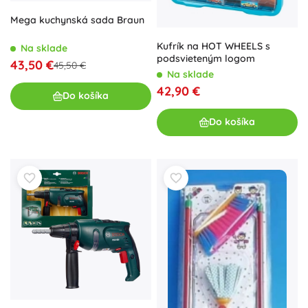
Mega kuchynská sada Braun
Kufrík na HOT WHEELS s
Na sklade
podsvieteným logom
43,50 €
45,50 €
Na sklade
42,90 €
Do košíka
Do košíka