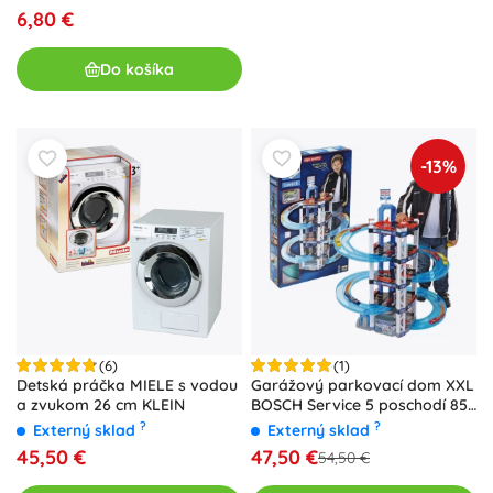
6,80 €
Do košíka
-13%
(6)
(1)
Detská práčka MIELE s vodou
Garážový parkovací dom XXL
a zvukom 26 cm KLEIN
BOSCH Service 5 poschodí 85
cm od Klein + 2 autíčka
?
?
Externý sklad
Externý sklad
45,50 €
47,50 €
54,50 €