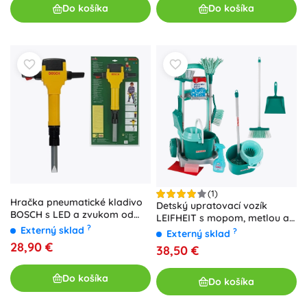
Do košíka
Do košíka
(1)
Hračka pneumatické kladivo
Detský upratovací vozík
BOSCH s LED a zvukom od
LEIFHEIT s mopom, metlou a
Klein
?
Externý sklad
doplnkami KLEIN
?
Externý sklad
28,90 €
38,50 €
Do košíka
Do košíka