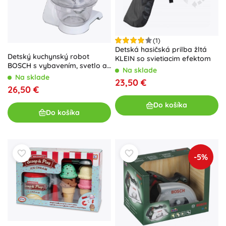
(1)
Detská hasičská prilba žltá
Detský kuchynský robot
KLEIN so svietiacim efektom
BOSCH s vybavením, svetlo a
Na sklade
zvuk
Na sklade
23,50 €
26,50 €
Do košíka
Do košíka
-5%