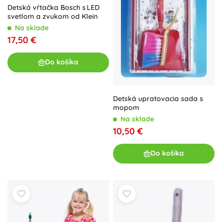
Detská vŕtačka Bosch s LED
svetlom a zvukom od Klein
Na sklade
17,50 €
Do košíka
Detská upratovacia sada s
mopom
Na sklade
10,50 €
Do košíka