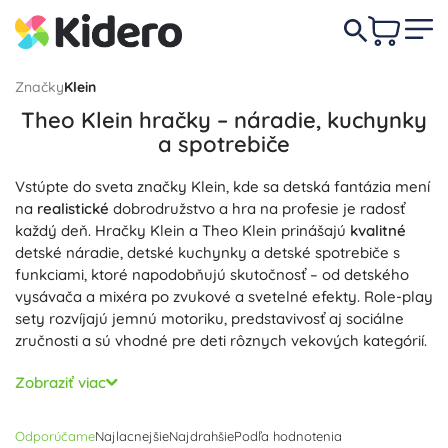
Značky
Klein
Theo Klein hračky – náradie, kuchynky
a spotrebiče
Vstúpte do sveta značky Klein, kde sa detská fantázia mení
na
realistické
dobrodružstvo a hra na profesie je radosť
každý deň. Hračky Klein a Theo Klein prinášajú
kvalitné
detské náradie, detské kuchynky a detské spotrebiče s
funkciami, ktoré napodobňujú skutočnosť – od detského
vysávača a mixéra po zvukové a svetelné efekty. Role-play
sety rozvíjajú jemnú motoriku, predstavivosť aj sociálne
zručnosti a sú vhodné pre deti rôznych vekových kategórií.
Každý produkt je navrhnutý s dôrazom na
bezpečné
Zobraziť viac
materiály, ergonómiu a
odolné
prevedenie, aby zvládol
každodennú detskú hru. Licencované repliky, ako je Bosch
Odporúčame
Najlacnejšie
Najdrahšie
Podľa hodnotenia
detské náradie alebo Miele detské spotrebiče, ponúkajú