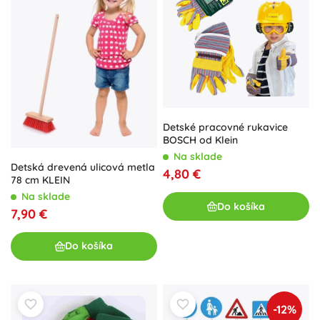
Detské pracovné rukavice
BOSCH od Klein
Na sklade
Detská drevená ulicová metla
4,80 €
78 cm KLEIN
Na sklade
Do košíka
7,90 €
Do košíka
-12%