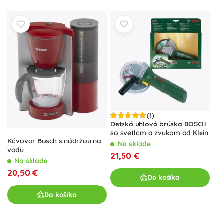
(1)
Detská uhlová brúska BOSCH
so svetlom a zvukom od Klein
Kávovar Bosch s nádržou na
Na sklade
vodu
21,50 €
Na sklade
20,50 €
Do košíka
Do košíka