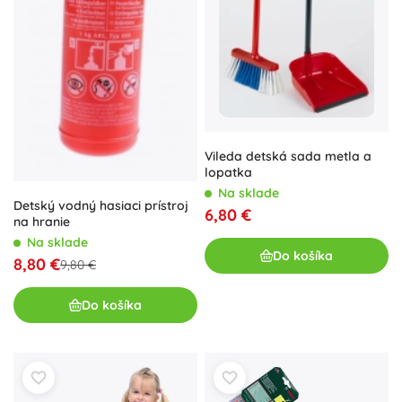
Vileda detská sada metla a
lopatka
Na sklade
Detský vodný hasiaci prístroj
6,80 €
na hranie
Na sklade
Do košíka
8,80 €
9,80 €
Do košíka