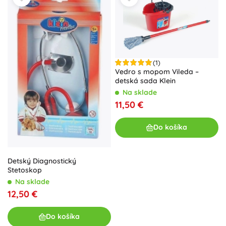
(1)
Vedro s mopom Vileda –
detská sada Klein
Na sklade
11,50 €
Do košíka
Detský Diagnostický
Stetoskop
Na sklade
12,50 €
Do košíka