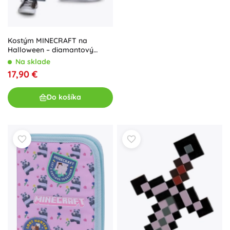
Kostým MINECRAFT na
Halloween – diamantový
krompáč a maska Creeper
Na sklade
17,90 €
Do košíka