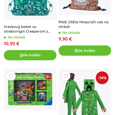
PIXIE CREW Minecraft vak na
Vreckový batoh so
chrbát
strieborným Creeperom z
Na sklade
MINECRAFT
Na sklade
9,90 €
10,50 €
Do košíka
Do košíka
-14%