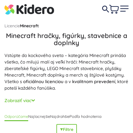
Licencie
Minecraft
Minecraft hračky, figúrky, stavebnice a
doplnky
Vstúpte do kockového sveta – kategória Minecraft prináša
všetko, čo milujú malí aj veľkí hráči: Minecraft hračky,
zberateľské figúrky, LEGO Minecraft stavebnice, plyšáky
Minecraft, Minecraft doplnky a merch aj štýlové kostýmy.
Všetko s
oficiálnou licenciou
a v
kvalitnom prevedení
, ktoré
poteší každého fanúšika.
LEGO Minecraft stavebnice podporujú
kreatívne stavanie
a
Zobraziť viac
rozvoj
jemnej motoriky
, zatiaľ čo Minecraft figúrky (Steve,
Alex, Creeper, Enderman či zombie) nabádajú k akčnému
Odporúčame
Najlacnejšie
Najdrahšie
Podľa hodnotenia
rozprávaniu a hraniu rolí. Vďaka
detailnému spracovaniu
a
odolným, bezpečným materiálom
sú tieto produkty skvelé
Filtre
na každodennú zábavu aj do zberateľských vitrín. Hľadáte