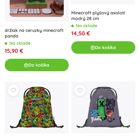
Minecraft plyšový axolotl
modrý 28 cm
Na sklade
držiak na ceruzky minecraft
14,50 €
panda
Na sklade
Do košíka
15,90 €
Do košíka