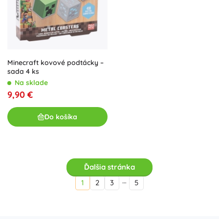
Minecraft kovové podtácky –
sada 4 ks
Na sklade
9,90 €
Do košíka
Ďalšia stránka
…
1
2
3
5