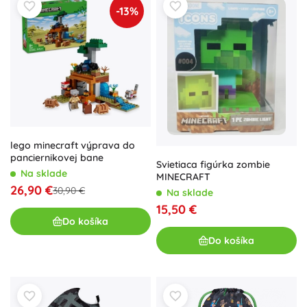
-13%
lego minecraft výprava do
panciernikovej bane
Svietiaca figúrka zombie
Na sklade
MINECRAFT
26,90 €
30,90 €
Na sklade
15,50 €
Do košíka
Do košíka