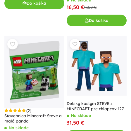
Na sklade
Do košíka
16,50 €
17,50 €
Do košíka
Detský kostým STEVE z
MINECRAFT pre chlapcov 127–
(2)
136 cm (7–8 rokov)
Na sklade
Stavebnica Minecraft Steve a
malá panda
31,50 €
Na sklade