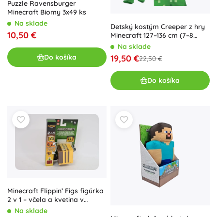
Puzzle Ravensburger
Minecraft Biomy 3x49 ks
Na sklade
Detský kostým Creeper z hry
10,50 €
Minecraft 127–136 cm (7–8
rokov)
Na sklade
Do košíka
19,50 €
22,50 €
Do košíka
Minecraft Flippin’ Figs figúrka
2 v 1 – včela a kvetina v
kvetináči
Na sklade