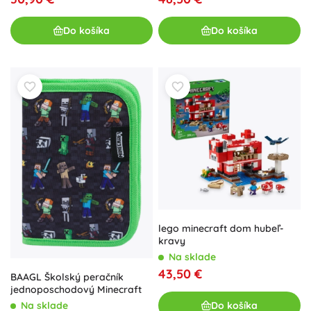
Do košíka
Do košíka
lego minecraft dom hubeľ-
kravy
Na sklade
43,50 €
BAAGL Školský peračník
jednoposchodový Minecraft
Do košíka
Na sklade