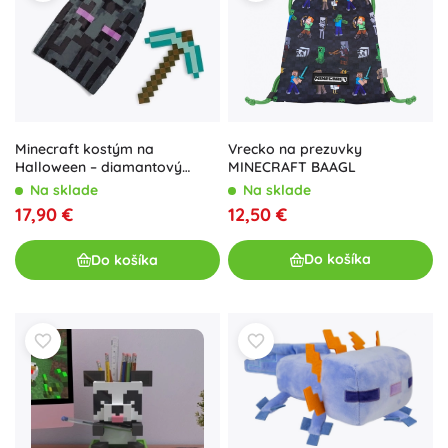
Vrecko na prezuvky
Minecraft kostým na
MINECRAFT BAAGL
Halloween – diamantový
krompáč a pláštenka
Na sklade
Na sklade
Enderman od Disguise
12,50 €
17,90 €
Do košíka
Do košíka