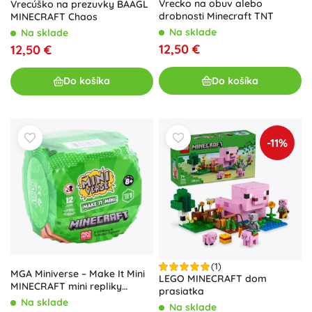
Vrecko na obuv alebo
Vrecúško na prezuvky BAAGL
drobnosti Minecraft TNT
MINECRAFT Chaos
Na sklade
Na sklade
12,50 €
12,50 €
Do košíka
Do košíka
-11%
(1)
MGA Miniverse – Make It Mini
LEGO MINECRAFT dom
MINECRAFT mini repliky
prasiatka
(lepiaci set, prekvapenie)
Na sklade
Na sklade