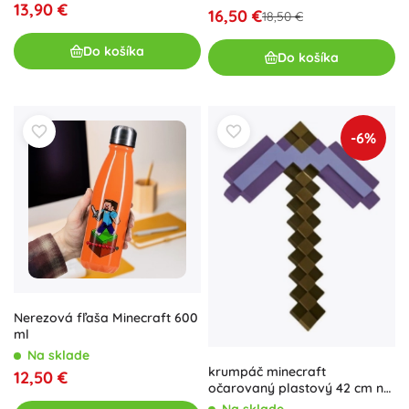
13,90 €
16,50 €
18,50 €
Do košíka
Do košíka
-6%
Nerezová fľaša Minecraft 600
ml
Na sklade
krumpáč minecraft
12,50 €
očarovaný plastový 42 cm na
karte