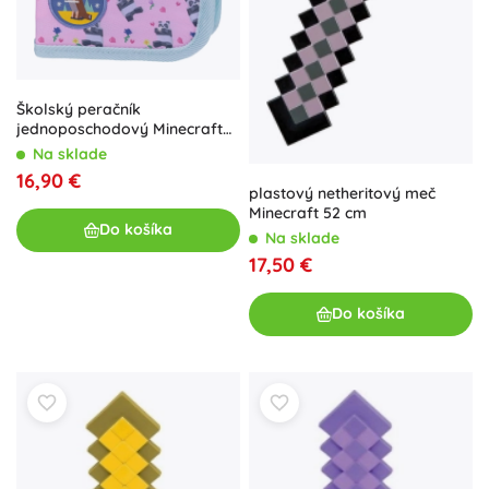
Školský peračník
jednoposchodový Minecraft
Panda BAAGL
Na sklade
16,90 €
plastový netheritový meč
Minecraft 52 cm
Do košíka
Na sklade
17,50 €
Do košíka