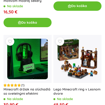
motívom modrej sekery
Do košíka
Na sklade
16,50 €
Do košíka
(1)
Minecraft držiak na slúchadlá
Lego Minecraft ring v Lesnom
so svetelnými efektmi
dvore
Na sklade
Na sklade
30,90 €
48,50 €