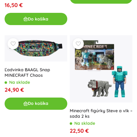
16,50 €
Do košíka
Ľadvinka BAAGL Snap
MINECRAFT Chaos
Na sklade
24,90 €
Do košíka
Minecraft figúrky Steve a vlk –
sada 2 ks
Na sklade
22,50 €