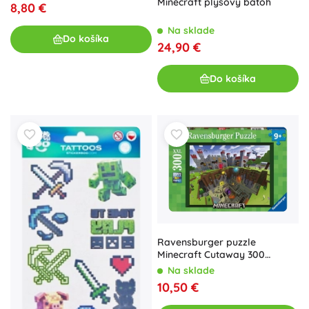
Minecraft plyšový batoh
8,80 €
Na sklade
Do košíka
24,90 €
Do košíka
Ravensburger puzzle
Minecraft Cutaway 300
dielikov
Na sklade
10,50 €