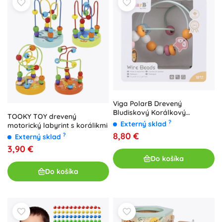
Viga PolarB Drevený
Bludiskový Korálkový
TOOKY TOY drevený
Labyrint Montessori
?
Externý sklad
motorický labyrint s korálikmi
8,80 €
?
Externý sklad
3,90 €
Do košíka
Do košíka