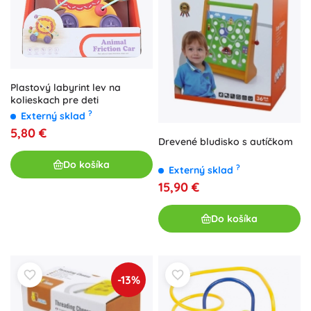
Plastový labyrint lev na
kolieskach pre deti
?
Externý sklad
5,80 €
Drevené bludisko s autíčkom
Do košíka
?
Externý sklad
15,90 €
Do košíka
-13%