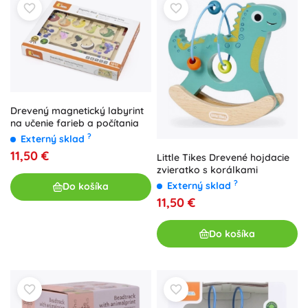
Drevený magnetický labyrint
na učenie farieb a počítania
?
Externý sklad
11,50 €
Little Tikes Drevené hojdacie
zvieratko s korálkami
?
Externý sklad
Do košíka
11,50 €
Do košíka