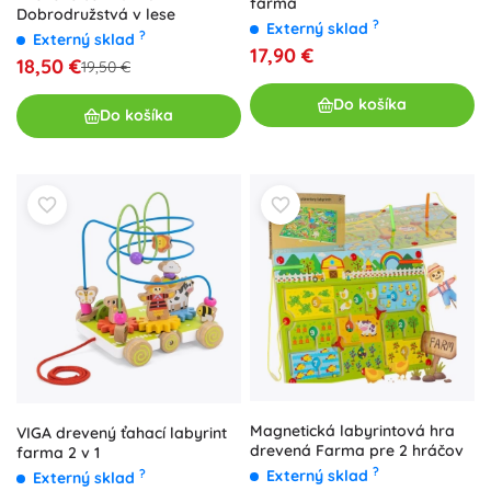
farma
Dobrodružstvá v lese
?
Externý sklad
?
Externý sklad
17,90 €
18,50 €
19,50 €
Do košíka
Do košíka
Magnetická labyrintová hra
VIGA drevený ťahací labyrint
drevená Farma pre 2 hráčov
farma 2 v 1
?
Externý sklad
?
Externý sklad