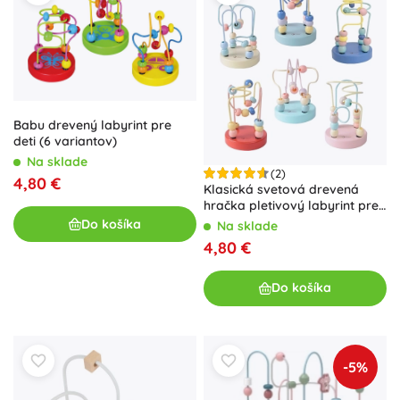
Babu drevený labyrint pre
deti (6 variantov)
Na sklade
(2)
4,80 €
Klasická svetová drevená
hračka pletivový labyrint pre
deti
Do košíka
Na sklade
4,80 €
Do košíka
-5%