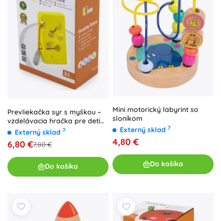
Mini motorický labyrint so
Prevliekačka syr s myškou –
sloníkom
vzdelávacia hračka pre deti
?
Externý sklad
3+
?
Externý sklad
4,80 €
6,80 €
7,80 €
Do košíka
Do košíka