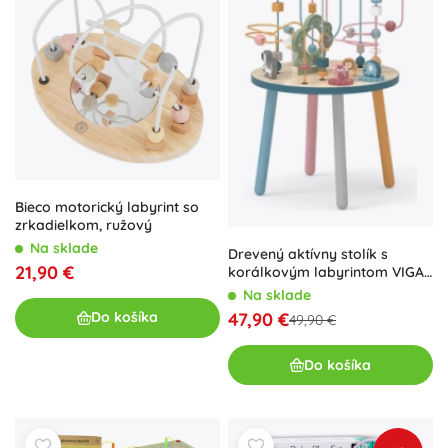
Bieco motorický labyrint so
zrkadielkom, ružový
Na sklade
Drevený aktívny stolík s
21,90 €
korálkovým labyrintom VIGA
POLARB
Na sklade
47,90 €
Do košíka
49,90 €
Do košíka