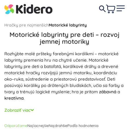
Hračky pre najmenších
Motorické labyrinty
Motorické labyrinty pre deti – rozvoj
jemnej motoriky
Rozhýbte malé pršteky farebnými korálikmi – motorické
labyrinty premenia hru na chytré učenie. Motorické
labyrinty pre deti a batoľatá, korálkové dráhy a drevené
motorické hračky rozvíjajú jemnú motoriku, koordináciu
oko–ruka, sústredenie a priestorovú predstavivosť. Deti
posúvajú koráliky po drôtených bludiskách, učia sa farby a
tvary a trénujú logické myslenie; hra je pritom
zábavná
a
kreatívna
.
Každý motorický labyrint je navrhnutý ako
bezpečná
a
Zobraziť viac
odolná
didaktická hračka: stabilná drevená základňa,
hladké hrany a netoxické farby šetrné k deťom. Drevený
Odporúčame
Najlacnejšie
Najdrahšie
Podľa hodnotenia
motorický labyrint inšpirovaný Montessori podporuje