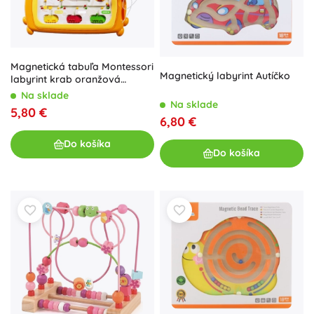
Magnetická tabuľa Montessori
Magnetický labyrint Autíčko
labyrint krab oranžová
WOOPIE
Na sklade
Na sklade
5,80 €
6,80 €
Do košíka
Do košíka