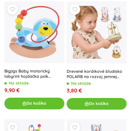
Bigjigs Baby motorický
Drevené korálkové bludisko
labyrint hojdačka psík
POLARB na rozvoj jemnej
(neoriginálny obal)
motoriky
Na sklade
Na sklade
9,90 €
3,80 €
Do košíka
Do košíka