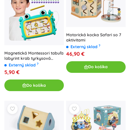
Motorická kocka Safari so 7
aktivitami
?
Externý sklad
46,90 €
Magnetická Montessori tabuľa
labyrint krab tyrkysová
WOOPIE
?
Externý sklad
Do košíka
5,90 €
Do košíka