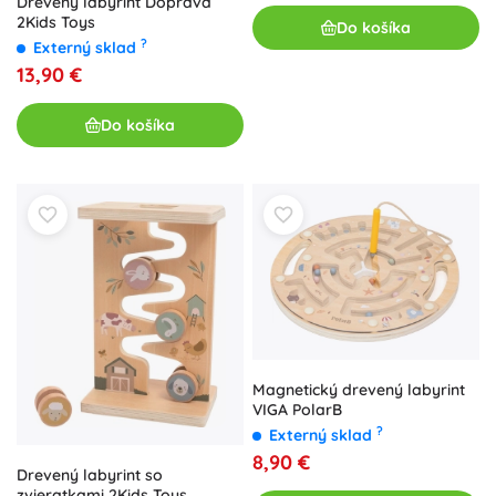
Drevený labyrint Doprava
2Kids Toys
Do košíka
?
Externý sklad
13,90 €
Do košíka
Magnetický drevený labyrint
VIGA PolarB
?
Externý sklad
8,90 €
Drevený labyrint so
zvieratkami 2Kids Toys