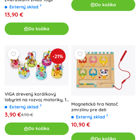
Do košíka
?
Externý sklad
13,90 €
Do košíka
-21%
VIGA drevený korálkový
labyrint na rozvoj motoriky, 1
Magnetická hra Natoč
ks
?
Externý sklad
zmrzlinu pre deti
3,90 €
4,90 €
?
Externý sklad
10,90 €
Do košíka
Do košíka