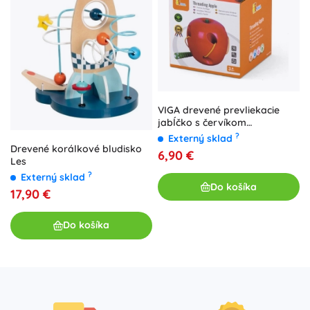
VIGA drevené prevliekacie
jabĺčko s červíkom
Montessori
?
Externý sklad
Drevené korálkové bludisko
6,90 €
Les
?
Externý sklad
Do košíka
17,90 €
Do košíka