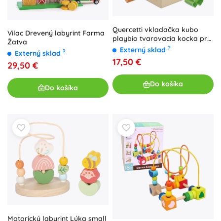
Quercetti vkladačka kubo
Vilac Drevený labyrint Farma
playbio tvarovacia kocka pre
Žatva
batoľatá
?
Externý sklad
?
Externý sklad
17,50 €
29,50 €
Do košíka
Do košíka
Motorický labyrint Lúka small