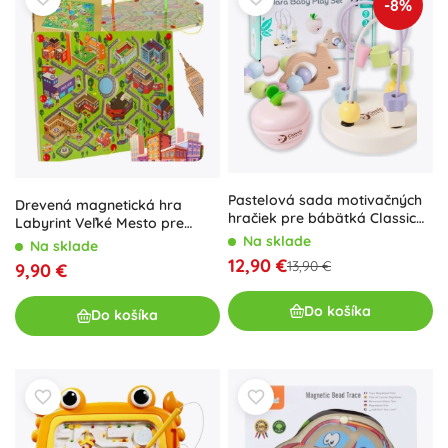
-8%
Pastelová sada motivačných
Drevená magnetická hra
hračiek pre bábätká Classic
Labyrint Veľké Mesto pre
World
dvoch hráčov
Na sklade
Na sklade
12,90 €
13,90 €
9,90 €
Do košíka
Do košíka