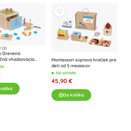
(2)
s Drevená
kčná vhadzovacia
Montessori súprava hračiek pre
deti od 5 mesiacov
de
Na sklade
€
45,90 €
košíka
Do košíka