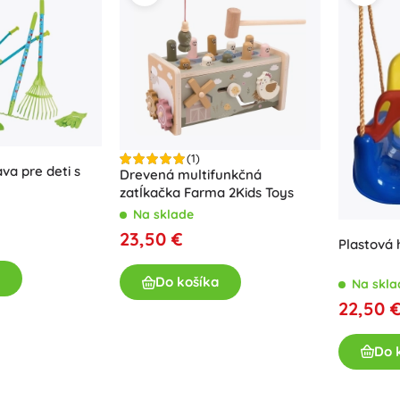
Pre dievčatká
Šperky
Kabelky
Šperkovnice
(1)
va pre deti s
Drevená multifunkčná
zatĺkačka Farma 2Kids Toys
Na sklade
23,50 €
Plastová 
Do košíka
Na skla
22,50 
Do 