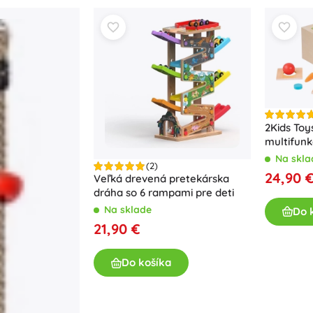
2Kids Toy
multifun
hračka
Na skla
(2)
24,90 
Veľká drevená pretekárska
dráha so 6 rampami pre deti
Na sklade
Do 
21,90 €
Do košíka