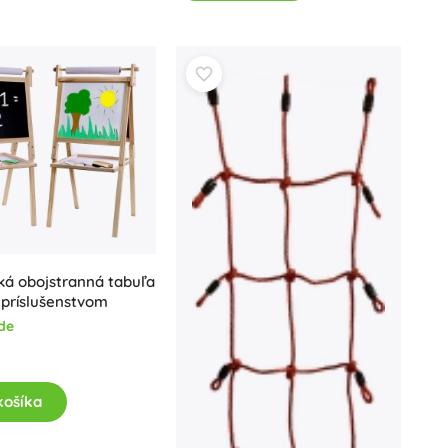
Jurassic World
Oslavy
Kostýmy
Doplnky ku kostýmom
One Piece
Halloween
Veľká noc
Gábikin kúzelný domček
Hračky pre najmenších
Hrkalky, hryzátka a cumlíky
Avatar
ká obojstranná tabuľa
Interaktívne hračky
s príslušenstvom
Skladačky, zatĺkačky, kocky
de
Maznáčikovia a usínáčikovia
Jazdiace a ťahacie hračky
+
Zobraziť viac
košíka