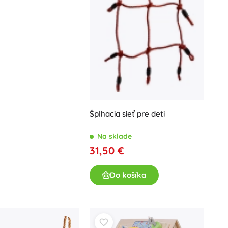
Hračky do vane
Šplhacia sieť pre deti
Knihy
Na sklade
Pracovné a zábavné zošity
31,50 €
Pre najmenších
Doplnky ku knihám
Do košíka
Pre malých rozprávačov
Pohľadnice
+
Zobraziť viac