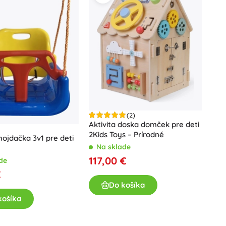
Darčekové poukazy
(2)
Aktivita doska domček pre deti
2Kids Toys – Prírodné
hojdačka 3v1 pre deti
Na sklade
117,00 €
de
€
Do košíka
košíka