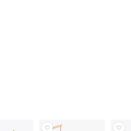
Zbrane
Pistole
Meče a dýky
Striekacie pištole
Luky
Kuše
+
Zobraziť viac
Detské oblečenie
Dojčenské oblečenie
Tričká
Mikiny a svetre
Obuv
Ponožky a pančuchy
+
Zobraziť viac