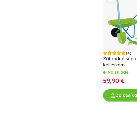
Príslušenstvo
Batérie
Náhradné diely
Pumpičky
(4)
Vybavenie predajní
Záhradná súpra
kolieskom
Na sklade
59,90 €
Do košíka