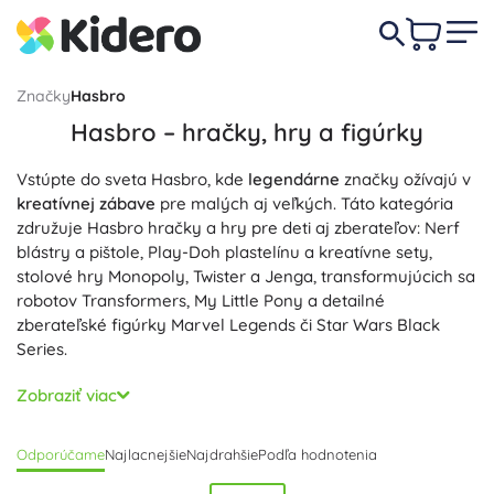
Značky
Hasbro
Hasbro – hračky, hry a figúrky
Vstúpte do sveta Hasbro, kde
legendárne
značky ožívajú v
kreatívnej zábave
pre malých aj veľkých. Táto kategória
združuje Hasbro hračky a hry pre deti aj zberateľov: Nerf
blástry a pištole, Play-Doh plastelínu a kreatívne sety,
stolové hry Monopoly, Twister a Jenga, transformujúcich sa
robotov Transformers, My Little Pony a detailné
zberateľské figúrky Marvel Legends či Star Wars Black
Series.
Hasbro boduje
kvalitným spracovaním
,
bezpečnými
Zobraziť viac
materiálmi
a premysleným dizajnom. Play-Doh podporuje
jemnú motoriku a tvorivosť, Nerf rozvíja pohyb, postreh a
Odporúčame
Najlacnejšie
Najdrahšie
Podľa hodnotenia
tímovú hru, stolové hry ako Monopoly učia stratégii a
spolupráci a Transformers figúrky podnecujú predstavivosť