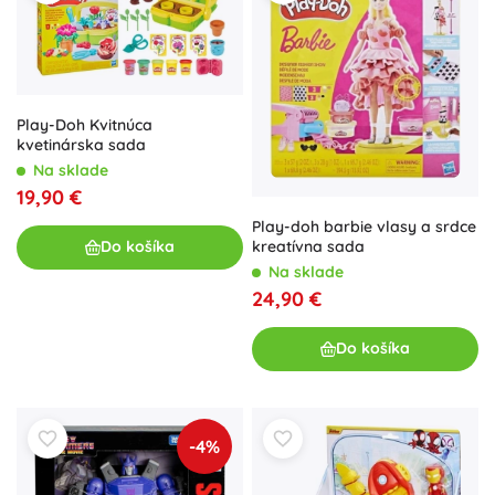
Play-Doh Kvitnúca
kvetinárska sada
Na sklade
19,90 €
Play-doh barbie vlasy a srdce
kreatívna sada
Do košíka
Na sklade
24,90 €
Do košíka
-4%