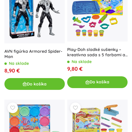
Play-Doh sladké sušienky –
AVN figúrka Armored Spider-
kreatívna sada s 5 farbami a
Man
doplnkami
Na sklade
Na sklade
9,80 €
8,90 €
Do košíka
Do košíka