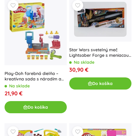
Star Wars svetelný meč
Lightsaber Forge s meniacou
sa farbou čepele
Na sklade
30,90 €
Play-Doh farebná dielňa –
kreatívna sada s náradím a
Do košíka
pílou
Na sklade
21,90 €
Do košíka