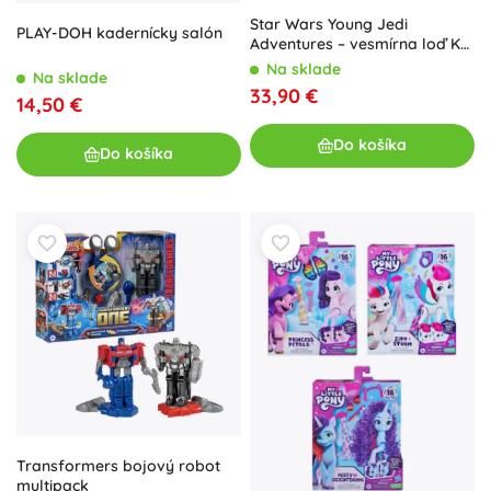
Star Wars Young Jedi
PLAY-DOH kadernícky salón
Adventures – vesmírna loď Kai
Brightstar s figúrkou
Na sklade
Na sklade
33,90 €
14,50 €
Do košíka
Do košíka
Transformers bojový robot
multipack