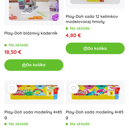
Play-Doh sada 12 kelímkov
modelovacej hmoty
Na sklade
Play-Doh bláznivý kaderník
4,80 €
Na sklade
Do košíka
18,50 €
Do košíka
Play-Doh sada modelíny 4×85
Play-Doh sada modelíny 4×85
g
g
Na sklade
Na sklade