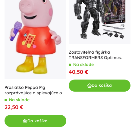
Zostaviteľná figúrka
TRANSFORMERS Optimus
Primal AMK 22 cm od HASBRO
Na sklade
40,50 €
Do košíka
Prasiatko Peppa Pig
rozprávajúce a spievajúce od
Hasbro
Na sklade
22,50 €
Do košíka