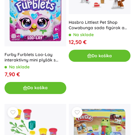
Hasbro Littlest Pet Shop
Cowabunga sada figúrok a
doplnkov
Na sklade
12,50 €
Furby Furblets Loo-Lay
Do košíka
interaktívny mini plyšák s
klipom
Na sklade
7,90 €
Do košíka