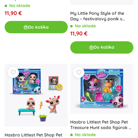
Na sklade
11,90 €
My Little Pony Style of the
Day – festivalový poník s
meniacimi sa farbami
Na sklade
Do košíka
11,90 €
Do košíka
Hasbro Littlest Pet Shop Pet
Treasure Hunt sada figúrok a
doplnkov
Na sklade
Hasbro Littlest Pet Shop Pet