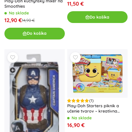
Play-Doh kuchynský mixér na
11,50 €
Smoothies
Na sklade
Do košíka
12,90 €
14,90 €
Do košíka
(1)
Play-Doh Starters piknik a
učenie tvarov – kreatívna
sada s košom
Na sklade
16,90 €