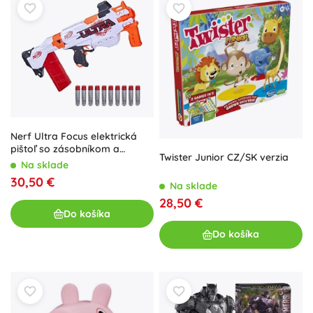
Nerf Ultra Focus elektrická
pištoľ so zásobníkom a
Twister Junior CZ/SK verzia
penovými nábojmi
Na sklade
30,50 €
Na sklade
28,50 €
Do košíka
Do košíka