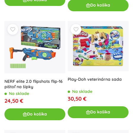
Do košíka
Play-Doh veterinárna sada
NERF elite 2.0 flipshots flip-16
pištoľ na šípky
Na sklade
Na sklade
30,50 €
24,50 €
Do košíka
Do košíka