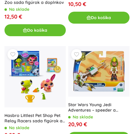
Zoo sada figúrok a doplnkov
10,50 €
Na sklade
12,50 €
Do košíka
Do košíka
Star Wars Young Jedi
Adventures – speeder a
figúrka Kai Brightstar
Hasbro Littlest Pet Shop Pet
Na sklade
Relay Racers sada figúrok a
20,90 €
doplnkov
Na sklade