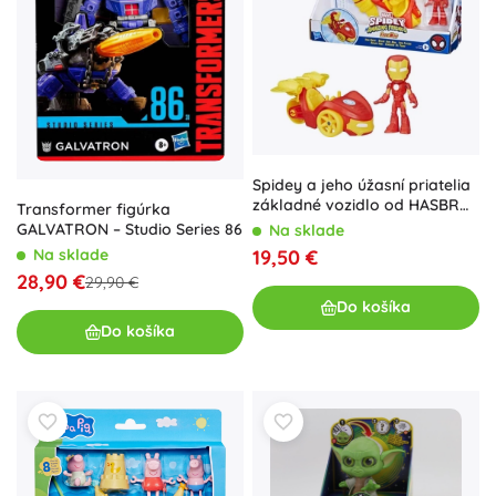
Spidey a jeho úžasní priatelia
základné vozidlo od HASBRO
Transformer figúrka
– Iron
GALVATRON – Studio Series 86
Na sklade
19,50 €
Na sklade
28,90 €
29,90 €
Do košíka
Do košíka