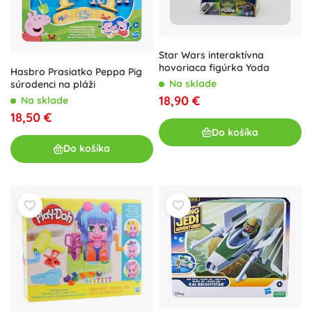
Star Wars interaktívna
hovoriaca figúrka Yoda
Hasbro Prasiatko Peppa Pig
Na sklade
súrodenci na pláži
18,90 €
Na sklade
18,50 €
Do košíka
Do košíka