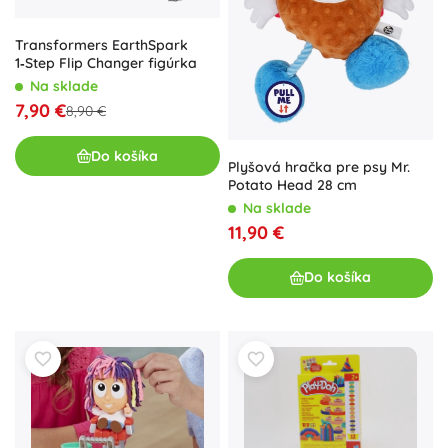
Transformers EarthSpark
1‑Step Flip Changer figúrka
Na sklade
7,90 €
8,90 €
Do košíka
Plyšová hračka pre psy Mr.
Potato Head 28 cm
Na sklade
11,90 €
Do košíka