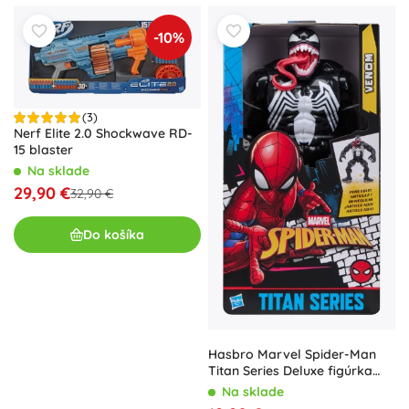
-10%
(3)
Nerf Elite 2.0 Shockwave RD-
15 blaster
Na sklade
29,90 €
32,90 €
Do košíka
Hasbro Marvel Spider-Man
Titan Series Deluxe figúrka
Venom 30 cm
Na sklade