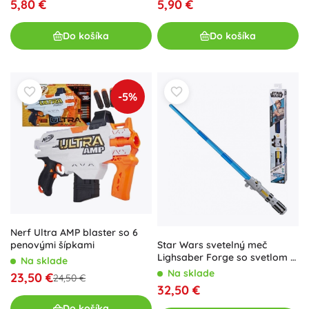
5,80 €
5,90 €
Do košíka
Do košíka
-5%
Nerf Ultra AMP blaster so 6
Star Wars svetelný meč
penovými šípkami
Lighsaber Forge so svetlom a
Na sklade
zvukom
Na sklade
23,50 €
24,50 €
32,50 €
Do košíka