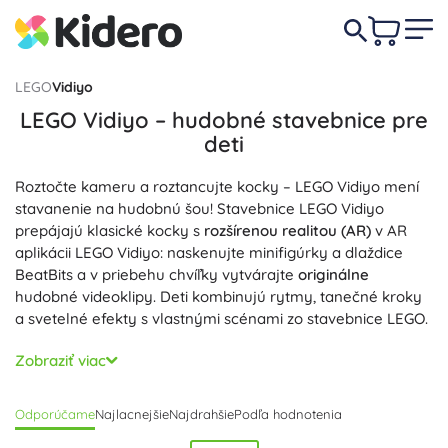
LEGO
Vidiyo
LEGO Vidiyo – hudobné stavebnice pre
deti
Roztočte kameru a roztancujte kocky – LEGO Vidiyo mení
stavanenie na hudobnú šou! Stavebnice LEGO Vidiyo
prepájajú klasické kocky s
rozšírenou realitou (AR)
v AR
aplikácii LEGO Vidiyo: naskenujte minifigúrky a dlaždice
BeatBits a v priebehu chvíľky vytvárajte
originálne
hudobné videoklipy. Deti kombinujú rytmy, tanečné kroky
a svetelné efekty s vlastnými scénami zo stavebnice LEGO.
BeatBits pridávajú zvukové efekty, beaty, filtre aj
Zobraziť viac
choreografie – stačí ich naskenovať a scéna ožije. BeatBox
funguje ako prenosná scéna aj úložisko, minifigúrky
Odporúčame
Najlacnejšie
Najdrahšie
Podľa hodnotenia
umelcov majú jedinečné doplnky a nástroje. Vďaka
jednoduchému ovládaniu
a
kreatívnej
aplikácii vznikajú