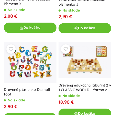
Písmeno X
písmenko J
Na sklade
Na sklade
2,80 €
2,90 €
Do košíka
Do košíka
Drevený edukačný labyrint 2 v
Drevené písmenko D small
1 CLASSIC WORLD – farma a
foot
abeceda, 30 × 30 cm
Na sklade
Na sklade
18,90 €
2,90 €
Do košíka