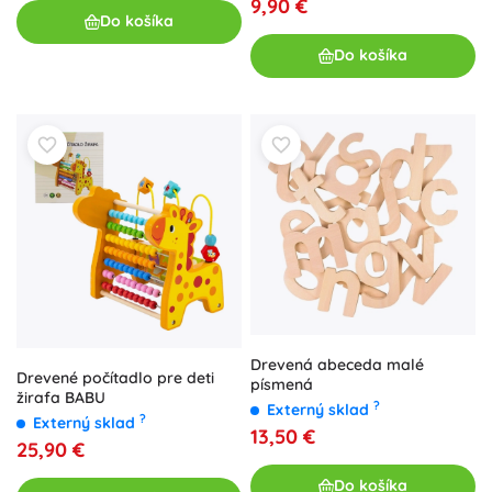
9,90 €
Do košíka
Do košíka
Drevená abeceda malé
Drevené počítadlo pre deti
písmená
žirafa BABU
?
Externý sklad
?
Externý sklad
13,50 €
25,90 €
Do košíka