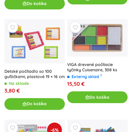
Do košíka
VIGA drevené počítacie
tyčinky Cuisenaire, 308 ks
Detské počítadlo so 100
?
guľôčkami, plastové 19 × 16 cm
Externý sklad
15,50 €
Na sklade
3,80 €
Do košíka
Do košíka
-6%