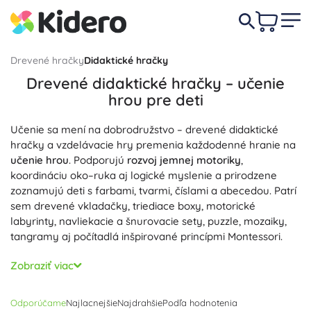
Drevené hračky
Didaktické hračky
Drevené didaktické hračky – učenie
hrou pre deti
Učenie sa mení na dobrodružstvo – drevené didaktické
hračky a vzdelávacie hry premenia každodenné hranie na
učenie hrou
. Podporujú
rozvoj jemnej motoriky
,
koordináciu oko–ruka aj logické myslenie a prirodzene
zoznamujú deti s farbami, tvarmi, číslami a abecedou. Patrí
sem drevené vkladačky, triediace boxy, motorické
labyrinty, navliekacie a šnurovacie sety, puzzle, mozaiky,
tangramy aj počítadlá inšpirované princípmi Montessori.
Precízne opracované prírodné drevo, hladké hrany a farby
Zobraziť viac
na vodnej báze zabezpečujú
bezpečné a odolné
hranie aj
pre najmenších. Tieto vzdelávacie a senzorické pomôcky
Odporúčame
Najlacnejšie
Najdrahšie
Podľa hodnotenia
posilňujú tréning úchopu, triedenie podľa tvaru a farby,