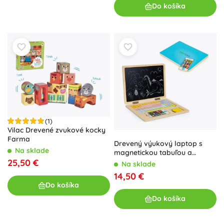
Do košíka
(1)
Vilac Drevené zvukové kocky
Farma
Drevený výukový laptop s
Na sklade
magnetickou tabuľou a
písmenami ECO TOYS
25,50 €
Na sklade
14,50 €
Do košíka
Do košíka