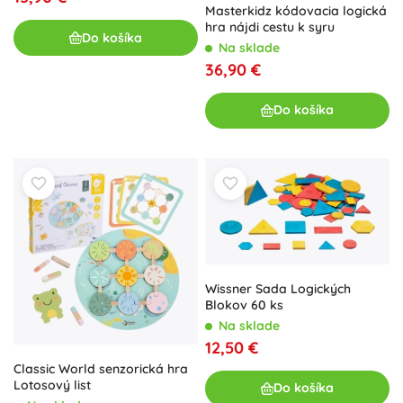
Masterkidz kódovacia logická
hra nájdi cestu k syru
Do košíka
Na sklade
36,90 €
Do košíka
Wissner Sada Logických
Blokov 60 ks
Na sklade
12,50 €
Classic World senzorická hra
Lotosový list
Do košíka