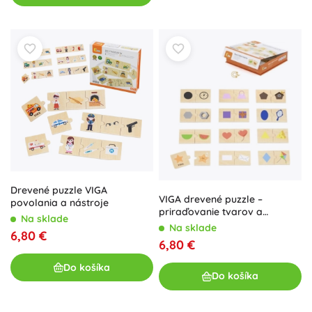
Drevené puzzle VIGA
VIGA drevené puzzle –
povolania a nástroje
priraďovanie tvarov a
Na sklade
predmetov
Na sklade
6,80 €
6,80 €
Do košíka
Do košíka