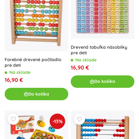
Drevená tabuľka násobilky
pre deti
Farebné drevené počítadlo
Na sklade
pre deti
16,90 €
Na sklade
16,90 €
Do košíka
Do košíka
-13%