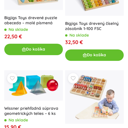
Bigjigs Toys drevené puzzle
abeceda – malé písmená
Bigjigs Toys drevený číselný
zásobník 1–100 FSC
Na sklade
Na sklade
22,50 €
32,50 €
Do košíka
Do košíka
Wissner priehľadná súprava
geometrických telies – 6 ks
Na sklade
15,90 €