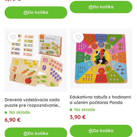
Do košíka
Do košíka
Edukatívna tabuľa s hodinami
Drevená vzdelávacia sada
a učením počítania Panda
puzzle pre rozpoznávanie
Na sklade
čísel VIGA
Na sklade
3,90 €
6,90 €
Do košíka
Do košíka