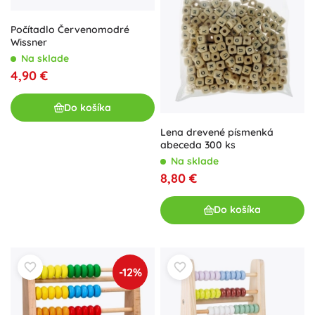
Počítadlo Červenomodré
Wissner
Na sklade
4,90 €
Do košíka
Lena drevené písmenká
abeceda 300 ks
Na sklade
8,80 €
Do košíka
-12%