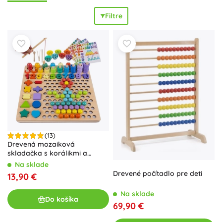
rozlišovanie veľkostí aj koordináciu oko–ruka. Zmyslové a
Filtre
logické aktivity vedú k
koncentrácii
, trpezlivosti a
systematickému mysleniu, pričom materiály sú šetrné,
ekologické a
certifikované
. Pre najmenších od 1 roka sú
ideálne jednoduché vkladačky a navliekanie, predškoláci
ocenia triedenie tvarov, puzzle s abecedou a číslami,
kalendáre a výukové hodiny, a školáci zase logické hry a
mozaiky na rozvoj predmatematických zručností. Témy so
zvieratami, dopravnými prostriedkami či prírodou
udržiavajú pozornosť a rozširujú slovnú zásobu. Drevené
didaktické hračky prinášajú
zábavnú prípravu do škôlky aj
školy
a vedú deti k
samostatnosti
aj každodennému
(13)
objavovaniu.
Drevená mozaiková
skladačka s korálikmi a
číslami
Na sklade
Drevené počítadlo pre deti
13,90 €
Na sklade
Do košíka
69,90 €