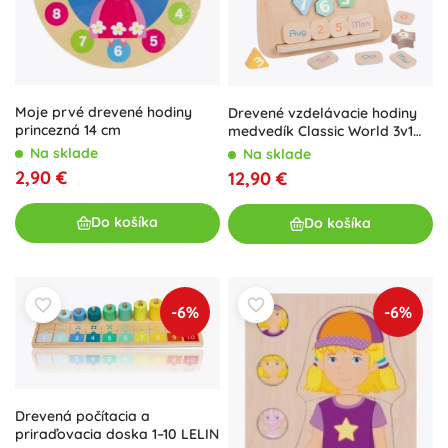
Moje prvé drevené hodiny
Drevené vzdelávacie hodiny
princezná 14 cm
medvedík Classic World 3v1
pre výučbu času, počítania a
Na sklade
Na sklade
dát
2,90 €
12,90 €
Do košíka
Do košíka
-6%
-6%
Drevená počítacia a
priraďovacia doska 1–10 LELIN