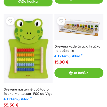
Do košíka
Drevená vzdelávacia hračka
na počítanie
?
Externý sklad
15,90 €
Do košíka
Drevené nástenné počítadlo
žabka Montessori FSC od Viga
?
Externý sklad
35,50 €