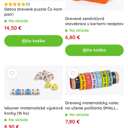
(1)
Detoa drevené puzzle Čo kam
patrí
Drevená sendvičová
Na sklade
stavebnica s kartami receptov
14,50 €
Na sklade
6,80 €
Do košíka
Do košíka
Drevený matematický valec
Wissner matematické výukové
na učenie počítania SMALL
kocky (16 ks)
FOOT
Na sklade
Na sklade
7,80 €
8,90 €