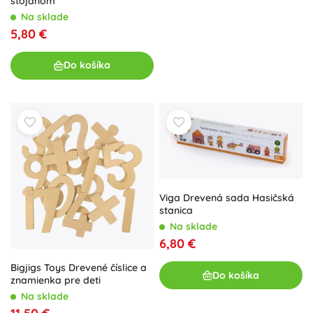
stojanom
Na sklade
5,80 €
Do košíka
Viga Drevená sada Hasičská
stanica
Na sklade
6,80 €
Bigjigs Toys Drevené číslice a
Do košíka
znamienka pre deti
Na sklade