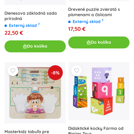
Drevené puzzle zvieratá s
Dienesova základná sada
písmenami a číslicami
prírodná
?
Externý sklad
?
Externý sklad
17,50 €
22,50 €
Do košíka
Do košíka
-8%
Didaktické kocky Farma od
Masterkidz tabuľa pre
Bigjigs Toys