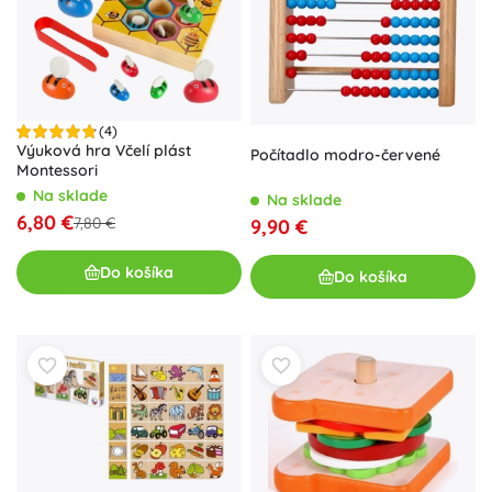
(4)
Výuková hra Včelí plást
Počítadlo modro-červené
Montessori
Na sklade
Na sklade
6,80 €
7,80 €
9,90 €
Do košíka
Do košíka