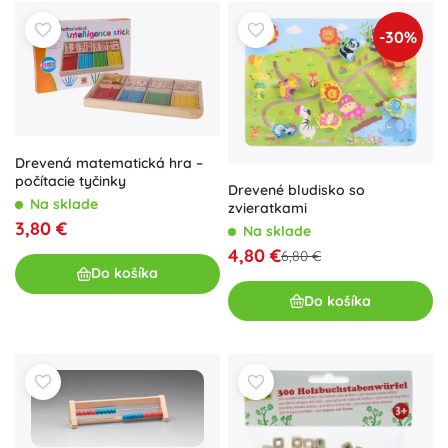
-30%
Drevená matematická hra –
počítacie tyčinky
Drevené bludisko so
Na sklade
zvieratkami
3,80 €
Na sklade
4,80 €
6,80 €
Do košíka
Do košíka