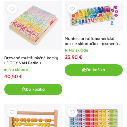
Montessori alfanumerická
puzzle skladačka - písmená a
číslice
Na sklade
25,90 €
Drevené multifunkčné kocky
LE TOY VAN Petilou
Na sklade
Do košíka
40,50 €
Do košíka