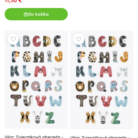
11,50 €
Do košíka
Vilac Zvieratková abeceda -
Vilac Zvieračková abeceda -