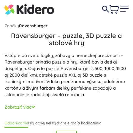
Značky
Ravensburger
Ravensburger – puzzle, 3D puzzle a
stolové hry
Vstúpte do sveta logiky, zábavy a nemeckej precíznosti –
Ravensburger prináša puzzle a hry, ktoré bavia deti aj
dospelých. Objavte puzzle Ravensburger s 500, 1000, 1500
aj 2000 dielikmi, detské puzzle XXL aj 3D puzzle s
ikonickými motívmi. Vďaka
precíznemu výseku
,
odolnému
kartónu
a
živým farbám
dieliky perfektne zapadajú a
skladanie je
radosť
aj
skvelá relaxácia
.
Spoločenské a stolové hry Ravensburger premenia voľný
Zobraziť viac
čas na
rodinnú zábavu
. Obľúbené hry Labyrinth, Memory a
Scotland Yard či tituly pre predškolákov podporujú
logické
Odporúčame
Najlacnejšie
Najdrahšie
Podľa hodnotenia
myslenie
, postreh, pamäť aj spoluprácu; jasné pravidlá a
kvalitné komponenty potešia začiatočníkov aj náročných