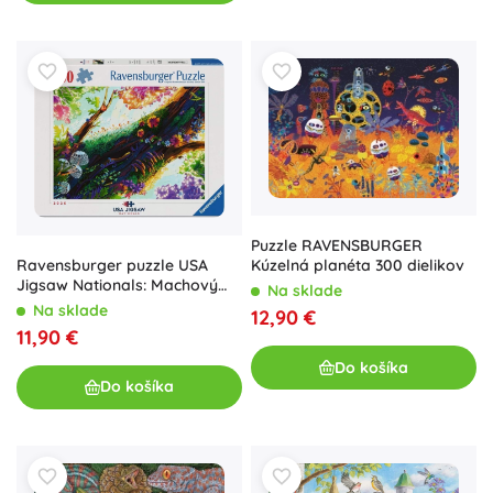
Puzzle RAVENSBURGER
Ravensburger puzzle USA
Kúzelná planéta 300 dielikov
Jigsaw Nationals: Machový
Na sklade
les 500 dielikov
Na sklade
12,90 €
11,90 €
Do košíka
Do košíka