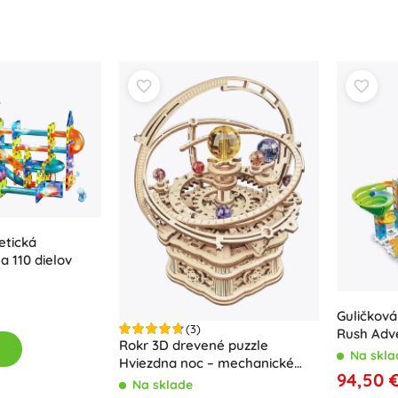
Zbrane
Pistole
Meče a dýky
Striekacie pištole
Luky
Kuše
+
Zobraziť viac
Detské oblečenie
etická
Dojčenské oblečenie
 110 dielov
Tričká
Mikiny a svetre
Obuv
Guličková
(3)
Rush Adv
Ponožky a pančuchy
Rokr 3D drevené puzzle
Na skla
+
Zobraziť viac
Hviezdna noc – mechanické
94,50 
planetárium s hracou skrinkou
Na sklade