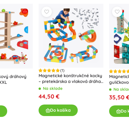
e s gravitáciou a rýchlosťou; dráha na guľôčky je preto obľúb
Dosky a zakladače
Star Wars
Tvorivé hračky
dráhu a užite si
nekonečné kombinácie
a
kreatívnu zábavu
každ
Diáre
Maľovanie
Stojany a úložný priestor
Hudobné hračky
Dierovačky a zošívačky
Antistresové hračky
Minifigúrky
Drobné potreby
Vzdelávacie hračky
+
+
Pozri viac
Zobraziť viac
Super Mario
Vrecká a vaky
Autá, vláčiky, lietadlá, lode
(1)
Autá
Magnetické konštrukčné kocky
kový dráhový
Magnetick
Na diaľkové ovládanie
– pretekárska a vlaková dráha
 XXL
Classic
guličkovo
140 dielov
Vlaky
Kufríky
118 dielov
Na sklade
Na skla
Farmárske vozidlá
44,50 €
35,50 
Integrovaný záchranný systém
Fortnite
+
Zobraziť viac
Do košíka
Do 
Plyšové hračky