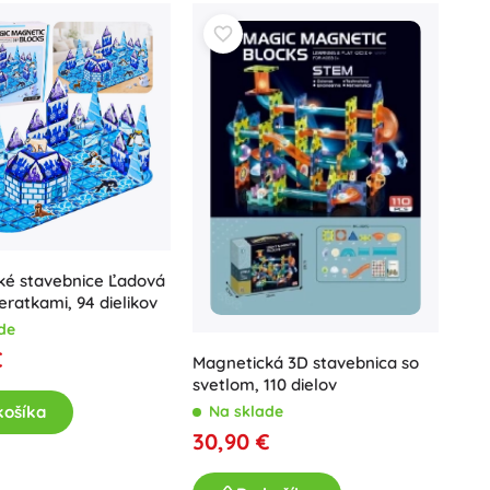
Jurassic World
Oslavy
Kostýmy
Doplnky ku kostýmom
One Piece
Halloween
Veľká noc
Gábikin kúzelný domček
Hračky pre najmenších
ké stavebnice Ľadová
Hrkalky, hryzátka a cumlíky
ieratkami, 94 dielikov
Avatar
Interaktívne hračky
de
Skladačky, zatĺkačky, kocky
€
Magnetická 3D stavebnica so
Maznáčikovia a usínáčikovia
svetlom, 110 dielov
Jazdiace a ťahacie hračky
Na sklade
košíka
+
Zobraziť viac
30,90 €