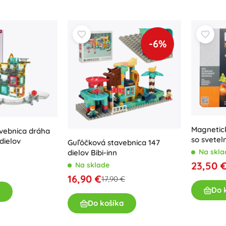
-6%
Magnetic
vebnica dráha
so svetel
dielov
Guľôčková stavebnica 147
Na skla
dielov Bibi-inn
23,50 
Na sklade
16,90 €
17,90 €
Do 
Do košíka