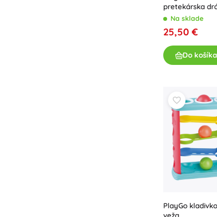
pretekárska dr
87 dielikov
Na sklade
25,50 €
Do košíka
PlayGo kladivk
veža