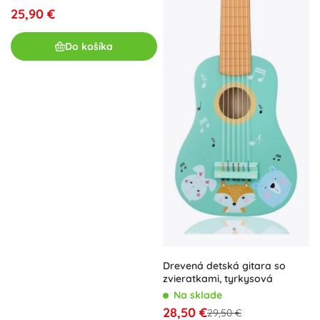
25,90 €
Do košíka
Drevená detská gitara so
zvieratkami, tyrkysová
Na sklade
28,50 €
29,50 €