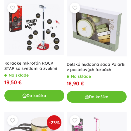
Karaoke mikrofón ROCK
Detská hudobná sada PolarB
STAR so svetlami a zvukmi
v pastelových farbách
Na sklade
Na sklade
19,50 €
18,90 €
Do košíka
Do košíka
-23%