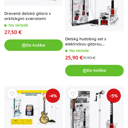
Drevená detská gitara s
arktickými zvieratami
Na sklade
27,50 €
Detský hudobný set s
elektrickou gitarou,
Do košíka
zosilňovačom a mikrofónom
Na sklade
pre deti od 6 rokov
25,90 €
31,90 €
Do košíka
-4%
-5%