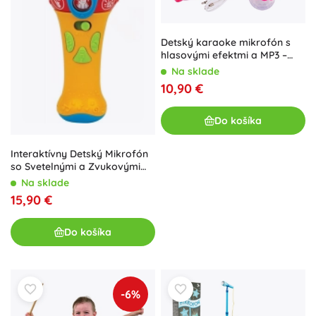
Detský karaoke mikrofón s
hlasovými efektmi a MP3 –
Ružová
Na sklade
10,90 €
Do košíka
Interaktívny Detský Mikrofón
so Svetelnými a Zvukovými
Efektmi
Na sklade
15,90 €
Do košíka
-6%