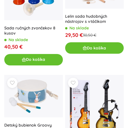
Lelin sada hudobných
nástrojov s vtáčikom
Sada ručných zvončekov 8
Na sklade
kusov
29,50 €
30,50 €
Na sklade
40,50 €
Do košíka
Do košíka
Detský bubienok Groovy