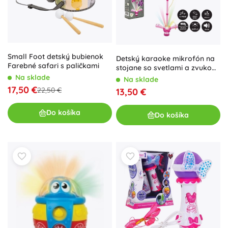
Small Foot detský bubienok
Detský karaoke mikrofón na
Farebné safari s paličkami
stojane so svetlami a zvukom
– Ružový
Na sklade
Na sklade
17,50 €
22,50 €
13,50 €
Do košíka
Do košíka