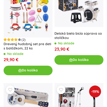
Detská biela bicía súprava so
stoličkou
(2)
Na sklade
Drevený hudobný set pre deti
s batôžkom, 22 ks
23,90 €
Na sklade
29,90 €
Do košíka
Do košíka
-19%