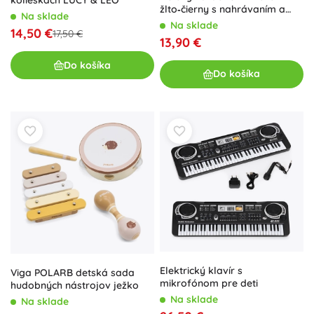
kolieskach LUCY & LEO
žlto‑čierny s nahrávaním a
Na sklade
svetelnými efektmi
Na sklade
14,50 €
17,50 €
13,90 €
Do košíka
Do košíka
Elektrický klavír s
Viga POLARB detská sada
mikrofónom pre deti
hudobných nástrojov ježko
Na sklade
Na sklade