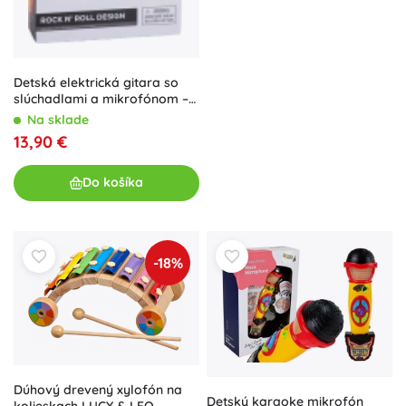
Detská elektrická gitara so
slúchadlami a mikrofónom –
Červená
Na sklade
13,90 €
Do košíka
-18%
Dúhový drevený xylofón na
Detský karaoke mikrofón