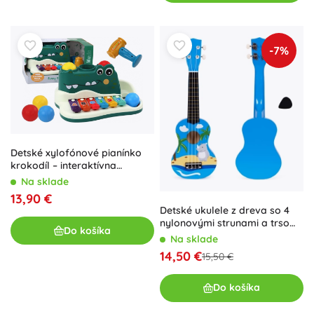
-7%
Detské xylofónové pianínko
krokodíl – interaktívna
edukačná hudobná hračka
Na sklade
13,90 €
Detské ukulele z dreva so 4
nylonovými strunami a trsom
Do košíka
ECOTOYS
Na sklade
14,50 €
15,50 €
Do košíka