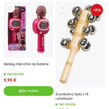
-13%
Detský mikrofón na batérie
Na sklade
9,90 €
Do košíka
Zvonkohra Goki s 13
rolničkami
Na sklade