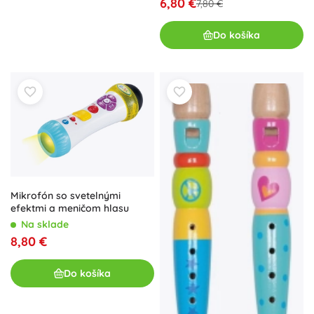
6,80 €
7,80 €
Do košíka
Mikrofón so svetelnými
efektmi a meničom hlasu
Na sklade
8,80 €
Do košíka