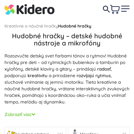
Kreatívne a náučné hračky
Hudobné hračky
Hudobné hračky – detské hudobné
nástroje a mikrofóny
Rozozvučte detský svet farbami tónov a rytmov! Hudobné
hračky pre deti – od rytmických bubienkov a tamburín po
xylofóny, detské klavíry a gitary – prinášajú
radosť
,
podporujú
kreativitu
a prirodzene
rozvíjajú rytmus
,
sluchové vnímanie aj jemnú motoriku. Tieto kreatívne a
náučné hudobné hračky, vrátane interaktívnych zvukových
hračiek, pomáhajú s koordináciou oko–ruka a učia vnímať
tempo, melódiu aj dynamiku.
V kategórii
Hudobné nástroje
nájdete detské klavíry a
Zobraziť viac
keyboardy, ukulele a gitary pre deti, flauty, kastanety,
rumba gule, tamburíny, bubienky, farebné xylofóny aj
hudobné sety pre deti. Rytmické nástroje pre deti aj