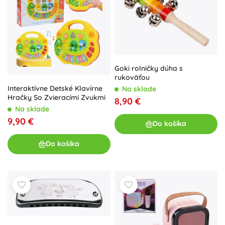
Goki rolničky dúha s
rukoväťou
Interaktívne Detské Klavírne
Na sklade
Hračky So Zvieracími Zvukmi
8,90 €
Na sklade
9,90 €
Do košíka
Do košíka