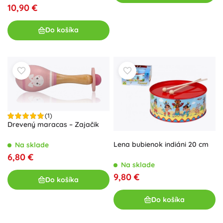
10,90 €
Do košíka
(1)
Drevený maracas – Zajačik
Lena bubienok indiáni 20 cm
Na sklade
6,80 €
Na sklade
9,80 €
Do košíka
Do košíka