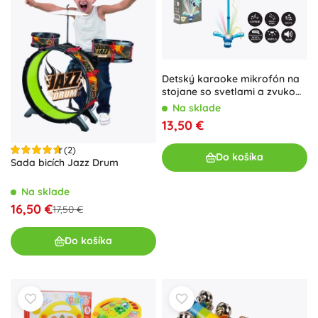
Detský karaoke mikrofón na
stojane so svetlami a zvukom
– Modrá
Na sklade
13,50 €
(2)
Do košíka
Sada bicích Jazz Drum
Na sklade
16,50 €
17,50 €
Do košíka