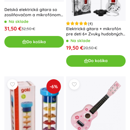
Detská elektrická gitara so
zosilňovačom a mikrofónom –
hnedá sada
Na sklade
(4)
31,50 €
Elektrická gitara + mikrofón
32,50 €
pre deti 6+ Zvuky hudobných
nástrojov + svetlá
Na sklade
Do košíka
19,50 €
20,50 €
Do košíka
-6%