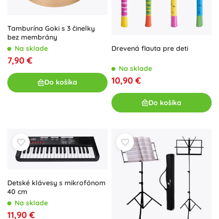
Tamburína Goki s 3 činelky
bez membrány
Na sklade
Drevená flauta pre deti
7,90 €
Na sklade
10,90 €
Do košíka
Do košíka
Detské klávesy s mikrofónom
40 cm
Na sklade
11,90 €