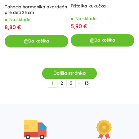
Píšťalka kukučka
Ťahacia harmonika akordeón
pre deti 23 cm
Na sklade
Na sklade
5,90 €
8,80 €
Do košíka
Do košíka
Ďalšia stránka
…
1
2
3
13