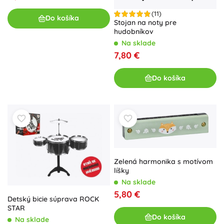
(11)
Do košíka
Stojan na noty pre
hudobníkov
Na sklade
7,80 €
Do košíka
Zelená harmonika s motívom
líšky
Na sklade
5,80 €
Detský bicie súprava ROCK
STAR
Do košíka
Na sklade