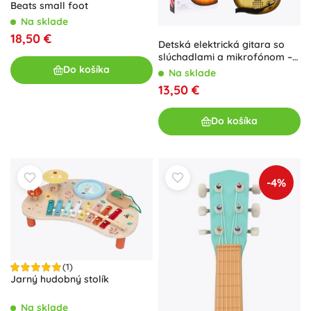
Beats small foot
Na sklade
18,50 €
Detská elektrická gitara so
slúchadlami a mikrofónom –
Drevo
Do košíka
Na sklade
13,50 €
Do košíka
-4%
(1)
Jarný hudobný stolík
Na sklade