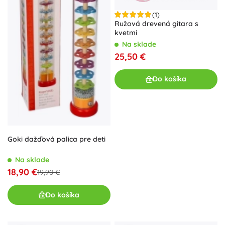
(1)
Ružová drevená gitara s
kvetmi
Na sklade
25,50 €
Do košíka
Goki dažďová palica pre deti
Na sklade
18,90 €
19,90 €
Do košíka