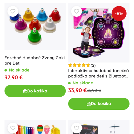
-6%
Farebné Hudobné Zvony Goki
pre Deti
(2)
Na sklade
Interaktívna hudobná tanečná
podložka pre deti s Bluetooth,
37,90 €
9 úrovní hry
Na sklade
33,90 €
35,90 €
Do košíka
Do košíka