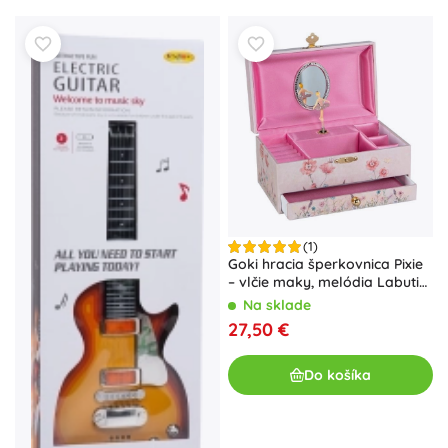
(1)
Goki hracia šperkovnica Pixie
– vlčie maky, melódia Labutie
jazero
Na sklade
27,50 €
Do košíka