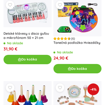
Detské klávesy s disco guľou
a mikrofónom 50 × 21 cm
(6)
Tanečná podložka Hviezdičky
Na sklade
31,90 €
Na sklade
24,90 €
Do košíka
Do košíka
-4%