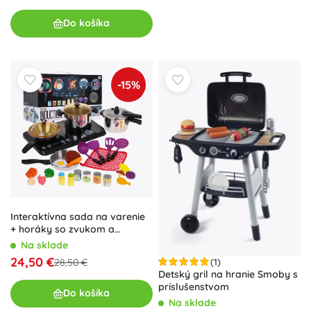
Do košíka
-15%
Interaktívna sada na varenie
+ horáky so zvukom a
svetlom - 32 dielov
Na sklade
24,50 €
(1)
28,50 €
Detský gril na hranie Smoby s
príslušenstvom
Do košíka
Na sklade