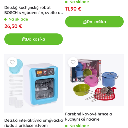
Na sklade
Detský kuchynský robot
11,90 €
BOSCH s vybavením, svetlo a
zvuk
Na sklade
Do košíka
26,50 €
Do košíka
Farebné kovové hrnce a
kuchynské náčinie
Detská interaktívna umývačka
riadu s príslušenstvom
Na sklade