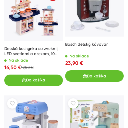
Bosch detský kávovar
Detská kuchynka so zvukmi,
LED svetlami a drezom, 10
Na sklade
doplnkov – Kuchynka
Na sklade
23,90 €
16,50 €
17,50 €
Do košíka
Do košíka