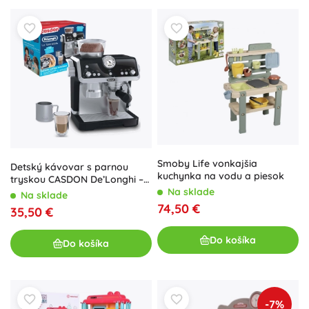
Smoby Life vonkajšia
Detský kávovar s parnou
kuchynka na vodu a piesok
tryskou CASDON De’Longhi –
set malého baristu
Na sklade
Na sklade
74,50 €
35,50 €
Do košíka
Do košíka
-7%