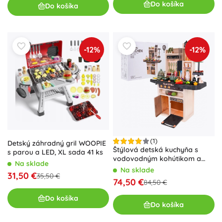
Do košíka
Do košíka
-12%
-12%
(1)
Detský záhradný gril WOOPIE
Štýlová detská kuchyňa s
s parou a LED, XL sada 41 ks
vodovodným kohútikom a
Na sklade
interaktívnym horákom
Na sklade
31,50 €
35,50 €
74,50 €
84,50 €
Do košíka
Do košíka