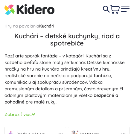
Hry na povolania
Kuchári
Kuchári – detské kuchynky, riad a
spotrebiče
Rozžiarte sporák fantázie – v kategórii Kuchári sa z
každého dieťaťa stane malý šéfkuchár. Detské kuchárske
hračky na hru na kuchára prinášajú
kreatívnu hru
,
realistické varenie na nečisto a podporujú
fantáziu
,
komunikáciu aj spoluprácu súrodencov. Vďaka
premysleným detailom a príjemným, často dreveným či
odolným plastovým materiálom je všetko
bezpečné a
pohodlné
pre malé ruky.
Základom detského varenia sú
Kuchynky
s platničkami,
Zobraziť viac
rúrou, drezom aj úložnými priestormi a
realistickými
detailmi
, ktoré podnecujú hru. K dokonalému menu nesmie
chýbať
Riad
– hrnce, panvice, taniere a príbory v detskej