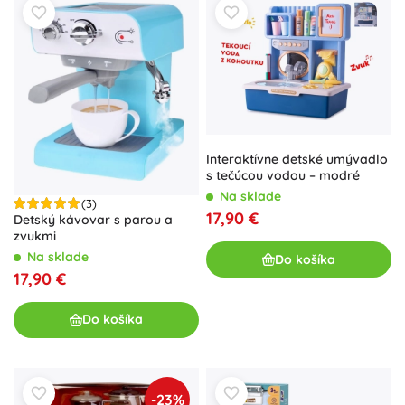
Interaktívne detské umývadlo
s tečúcou vodou – modré
Na sklade
(3)
17,90 €
Detský kávovar s parou a
zvukmi
Na sklade
Do košíka
17,90 €
Do košíka
-23%