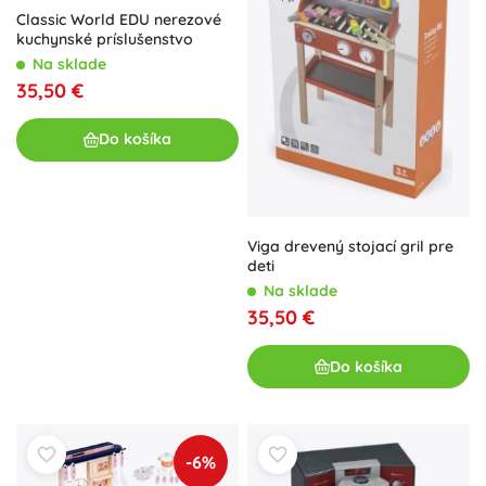
Classic World EDU nerezové
kuchynské príslušenstvo
Na sklade
35,50 €
Do košíka
Viga drevený stojací gril pre
deti
Na sklade
35,50 €
Do košíka
-6%