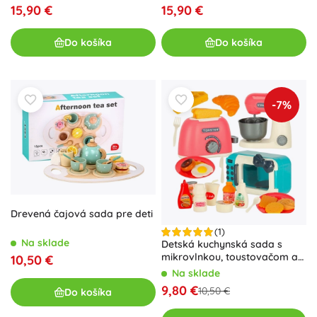
15,90 €
15,90 €
Do košíka
Do košíka
-7%
Drevená čajová sada pre deti
(1)
Na sklade
Detská kuchynská sada s
mikrovlnkou, toustovačom a
10,50 €
mixérom
Na sklade
9,80 €
10,50 €
Do košíka