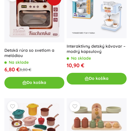
Interaktívny detský kávovar –
Detská rúra so svetlom a
modrý kapsulový
melódiou
Na sklade
Na sklade
10,90 €
6,80 €
8,80 €
Do košíka
Do košíka