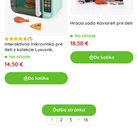
Hracia sada Kaviareň pre deti
Na sklade
(1)
18,50 €
Interaktívna mikrovlnka pre
deti z kolekcie Luxusné
spotrebiče
Na sklade
Do košíka
14,50 €
Do košíka
Ďalšia stránka
…
1
2
3
16