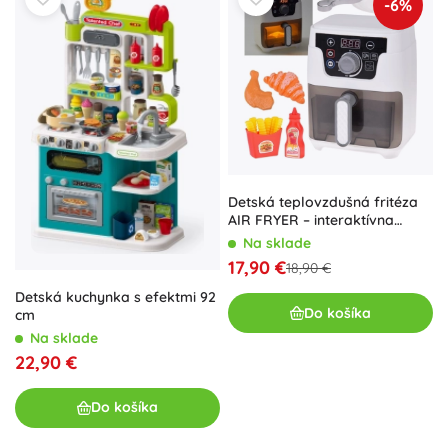
-6%
Detská teplovzdušná fritéza
AIR FRYER – interaktívna
kuchynská hračka
Na sklade
17,90 €
18,90 €
Detská kuchynka s efektmi 92
Do košíka
cm
Na sklade
22,90 €
Do košíka