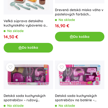
Drevená detská miska váha v
pastelových farbách
inšpirovaná Montessori
Na sklade
Veľká súprava detského
16,90 €
kuchynského vybavenia a
potravín
Na sklade
14,50 €
Do košíka
Do košíka
Detská sada kuchynských
Detská sada kuchynských
spotrebičov – ružový
spotrebičov na batérie –
toustovač, mixér a šľahač
kávovar, mixér a blender
Na sklade
Na sklade