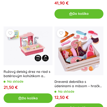
41,90 €
Do košíka
Ružový detský drez na riad s
batériovým kohútikom a
doplnkami
Na sklade
Drevená debnička s
údeninami a mäsom – hračka
21,50 €
do detskej kuchynky
Na sklade
12,50 €
Do košíka