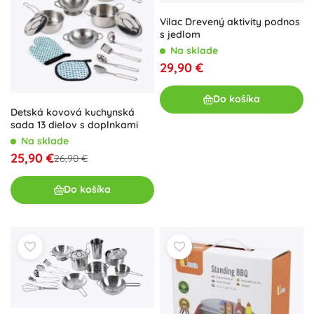
Vilac Drevený aktivity podnos
s jedlom
Na sklade
29,90 €
Do košíka
Detská kovová kuchynská
sada 13 dielov s doplnkami
Na sklade
25,90 €
26,90 €
Do košíka