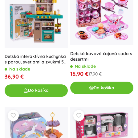
Detská kovová čajová sada s
Detská interaktívna kuchynka
dezertmi
s parou, svetlami a zvukmi 50
Na sklade
dielov – Modrá
Na sklade
16,90 €
17,90 €
36,90 €
Do košíka
Do košíka