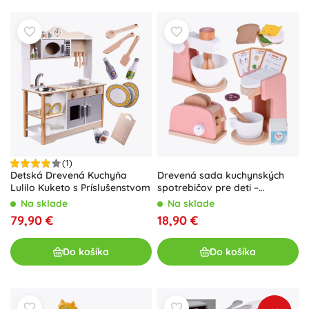
(1)
Detská Drevená Kuchyňa
Drevená sada kuchynských
Lulilo Kuketo s Príslušenstvom
spotrebičov pre deti –
toustovač, kávovar a mixér s
Na sklade
Na sklade
doplnkami
79,90 €
18,90 €
Do košíka
Do košíka