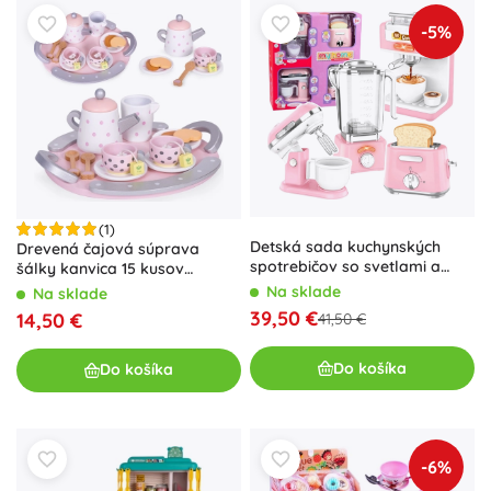
-5%
(1)
Detská sada kuchynských
Drevená čajová súprava
spotrebičov so svetlami a
šálky kanvica 15 kusov
zvukmi
ECOTOYS
Na sklade
Na sklade
39,50 €
14,50 €
41,50 €
Do košíka
Do košíka
-6%