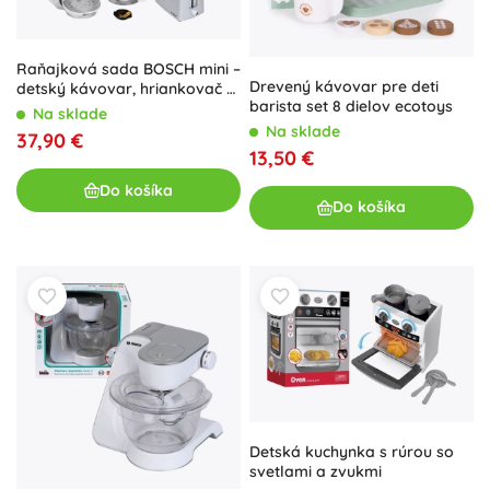
Raňajková sada BOSCH mini –
Drevený kávovar pre deti
detský kávovar, hriankovač a
barista set 8 dielov ecotoys
kanvica so zvukmi 3+
Na sklade
Na sklade
37,90 €
13,50 €
Do košíka
Do košíka
Detská kuchynka s rúrou so
svetlami a zvukmi