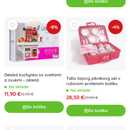
Do košíka
-8%
-4%
Detská kuchynka so svetlami
Tidlo čajový piknikový set v
a zvukmi – zelená
ružovom prútenom košíku
Na sklade
Na sklade
11,90 €
12,90 €
28,50 €
29,50 €
Do košíka
Do košíka