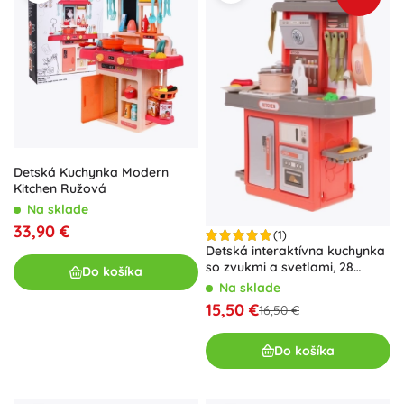
Detská Kuchynka Modern
Kitchen Ružová
Na sklade
33,90 €
(1)
Detská interaktívna kuchynka
so zvukmi a svetlami, 28
Do košíka
dielov – Ružová
Na sklade
15,50 €
16,50 €
Do košíka