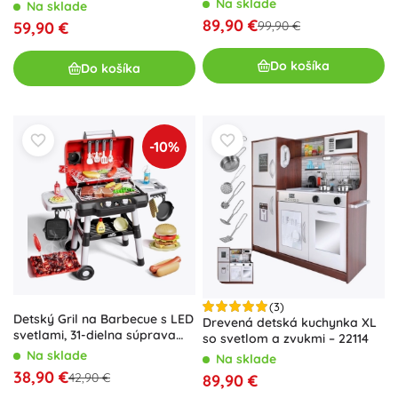
cm
Na sklade
Na sklade
89,90 €
59,90 €
99,90 €
Do košíka
Do košíka
-10%
(3)
Detský Gril na Barbecue s LED
Drevená detská kuchynka XL
svetlami, 31-dielna súprava
so svetlom a zvukmi – 22114
Woopie
Na sklade
Na sklade
38,90 €
42,90 €
89,90 €