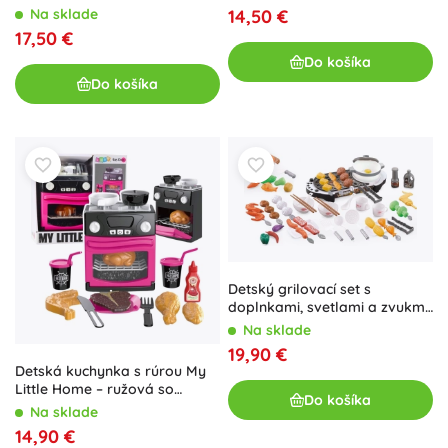
Na sklade
14,50 €
17,50 €
Do košíka
Do košíka
Detský grilovací set s
doplnkami, svetlami a zvukmi
(69 dielov)
Na sklade
19,90 €
Detská kuchynka s rúrou My
Little Home – ružová so
Do košíka
svetlami a zvukmi
Na sklade
14,90 €