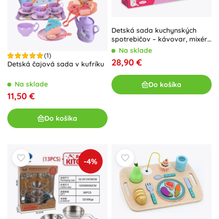
Detská sada kuchynských
spotrebičov – kávovar, mixér
a odšťavovač
Na sklade
(1)
28,90 €
Detská čajová sada v kufríku
Na sklade
Do košíka
11,50 €
Do košíka
-4%