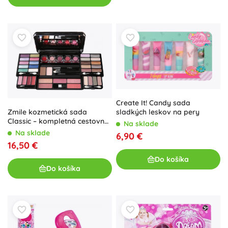
Create It! Candy sada
Zmile kozmetická sada
sladkých leskov na pery
Classic – kompletná cestovná
Na sklade
paletka
Na sklade
6,90 €
16,50 €
Do košíka
Do košíka