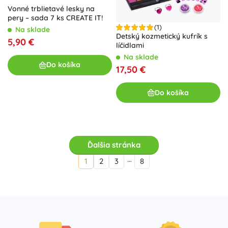
Vonné trblietavé lesky na
pery – sada 7 ks CREATE IT!
(1)
Na sklade
Detský kozmetický kufrík s
5,90 €
líčidlami
Na sklade
Do košíka
17,50 €
Do košíka
Ďalšia stránka
…
1
2
3
8