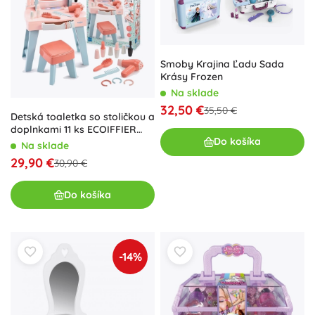
Smoby Krajina Ľadu Sada
Krásy Frozen
Na sklade
32,50 €
35,50 €
Detská toaletka so stoličkou a
doplnkami 11 ks ECOIFFIER
Do košíka
Mademoiselle
Na sklade
29,90 €
30,90 €
Do košíka
-14%