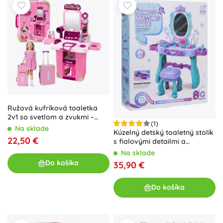
Ružová kufríková toaletka
2v1 so svetlom a zvukmi –
(1)
detský make-up set
Na sklade
Kúzelný detský toaletný stolík
22,50 €
s fialovými detailmi a
stoličkou
Na sklade
Do košíka
35,90 €
Do košíka