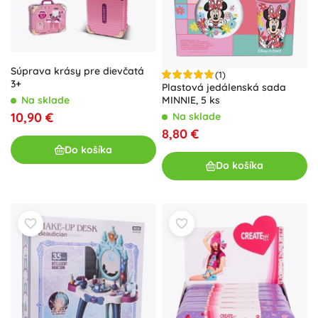
Súprava krásy pre dievčatá
(1)
3+
Plastová jedálenská sada
MINNIE, 5 ks
Na sklade
10,90 €
Na sklade
8,80 €
Do košíka
Do košíka