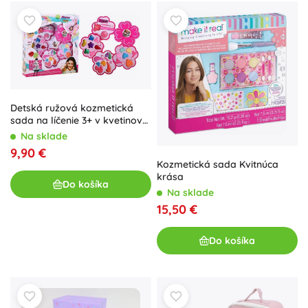
Detská ružová kozmetická
sada na líčenie 3+ v kvetinovej
kazete
Na sklade
9,90 €
Kozmetická sada Kvitnúca
krása
Do košíka
Na sklade
15,50 €
Do košíka