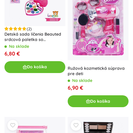
(2)
Detská sada líčenia Beauted
srdcová paletka so
zrkadielkom
Na sklade
6,80 €
Do košíka
Ružová kozmetická súprava
pre deti
Na sklade
6,90 €
Do košíka