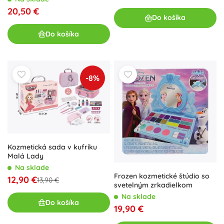
20,50 €
Do košíka
Do košíka
-8%
Kozmetická sada v kufríku
Malá Lady
Na sklade
Frozen kozmetické štúdio so
12,90 €
13,90 €
svetelným zrkadielkom
Na sklade
Do košíka
19,90 €