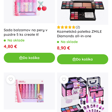
(2)
Sada balzamov na pery v
Kozmetická paletka ZMILE
puzdre 5 ks create it!
Diamonds all-in-one
Na sklade
Na sklade
4,80 €
8,90 €
Do košíka
Do košíka