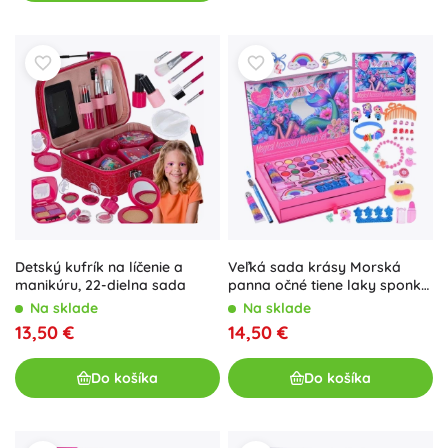
Detský kufrík na líčenie a
Veľká sada krásy Morská
manikúru, 22-dielna sada
panna očné tiene laky sponky
gumičky do vlasov
Na sklade
Na sklade
13,50 €
14,50 €
Do košíka
Do košíka