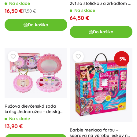
Manikúra, Tetovanie
2v1 so stoličkou a zrkadlom +
Na sklade
10 doplnkov
16,50 €
Na sklade
17,50 €
64,50 €
Do košíka
Do košíka
-5%
Ružová dievčenská sada
krásy Jednorožec – detský
make-up set
Na sklade
13,90 €
Barbie meniaca farbu –
súprava na výrobu leskov na