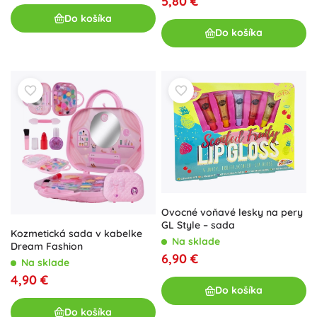
5,80 €
Do košíka
Do košíka
Ovocné voňavé lesky na pery
GL Style – sada
Kozmetická sada v kabelke
Na sklade
Dream Fashion
6,90 €
Na sklade
4,90 €
Do košíka
Do košíka