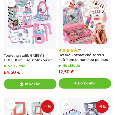
(1)
Detská kozmetická sada s
Toaletný stolík GABBY’S
kufríkom a morskou pannou
DOLLHOUSE so stoličkou a 12
doplnkami
Na sklade
Na sklade
12,50 €
64,50 €
Do košíka
Do košíka
-4%
-9%