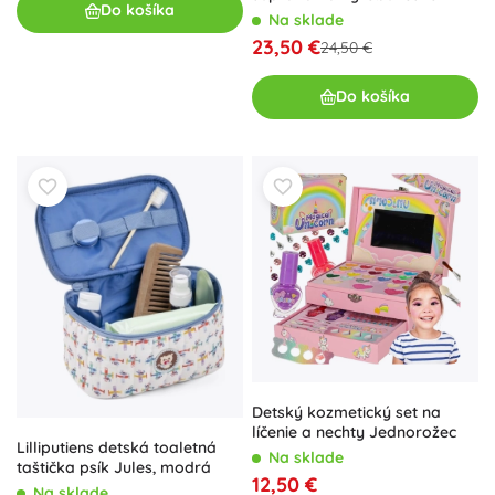
Do košíka
pery
Na sklade
23,50 €
24,50 €
Do košíka
Detský kozmetický set na
líčenie a nechty Jednorožec
Lilliputiens detská toaletná
Na sklade
taštička psík Jules, modrá
12,50 €
Na sklade