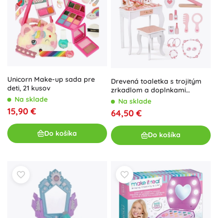
Unicorn Make-up sada pre
Drevená toaletka s trojitým
deti, 21 kusov
zrkadlom a doplnkami
WOOPIE GREEN
Na sklade
Na sklade
15,90 €
64,50 €
Do košíka
Do košíka