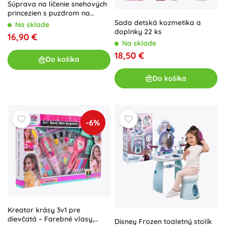
Súprava na líčenie snehových
princezien s puzdrom na
prenášanie
Sada detská kozmetika a
Na sklade
doplnky 22 ks
16,90 €
Na sklade
18,50 €
Do košíka
Do košíka
-6%
Kreator krásy 3v1 pre
dievčatá – Farebné vlasy,
Disney Frozen toaletný stolík