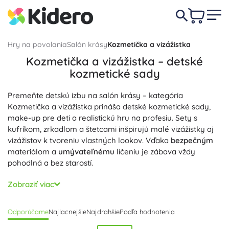
Hry na povolania
Salón krásy
Kozmetička a vizážistka
Kozmetička a vizážistka – detské
kozmetické sady
Premeňte detskú izbu na salón krásy – kategória
Kozmetička a vizážistka prináša detské kozmetické sady,
make-up pre deti a realistickú hru na profesiu. Sety s
kufríkom, zrkadlom a štetcami inšpirujú malé vizážistky aj
vizážistov k tvoreniu vlastných lookov. Vďaka
bezpečným
materiálom a
umývateľnému
líčeniu je zábava vždy
pohodlná a bez starostí.
V ponuke nájdete drevené kozmetické hračky pre
Zobraziť viac
najmenších (paletky, rúže a púdre bez skutočných farieb)
aj detskú kozmetiku na vodnej báze pre starších – lícenky,
Odporúčame
Najlacnejšie
Najdrahšie
Podľa hodnotenia
lesky, tiene a trblietky na líčenie, rovnako ako laky na
nechty a doplnky na detskú manikúru a pedikúru.