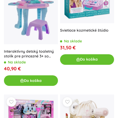
Svietiace kozmetické štúdio
Na sklade
31,50 €
Interaktívny detský toaletný
stolík pre princezné 3+ so
Do košíka
zrkadlom, svetlami a zvukmi
Na sklade
40,90 €
Do košíka