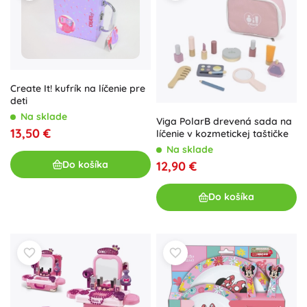
Create It! kufrík na líčenie pre
deti
Na sklade
Viga PolarB drevená sada na
13,50 €
líčenie v kozmetickej taštičke
Na sklade
Do košíka
12,90 €
Do košíka