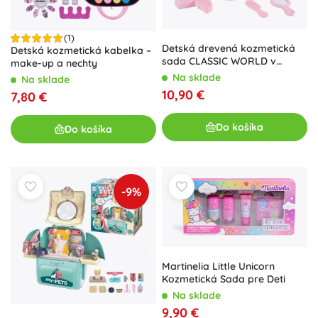
(1)
Detská drevená kozmetická
Detská kozmetická kabelka –
sada CLASSIC WORLD v
make-up a nechty
ružovej taštičke
Na sklade
Na sklade
10,90 €
7,80 €
Do košíka
Do košíka
-9%
Martinelia Little Unicorn
Kozmetická Sada pre Deti
Na sklade
9,90 €