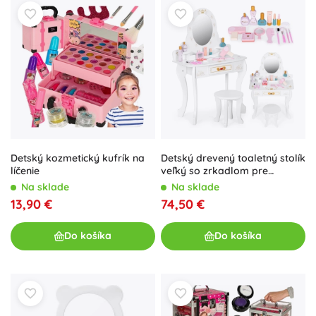
Detský kozmetický kufrík na
Detský drevený toaletný stolík
líčenie
veľký so zrkadlom pre
dievčatá ružové doplnky
Na sklade
Na sklade
ECOTOYS
13,90 €
74,50 €
Do košíka
Do košíka