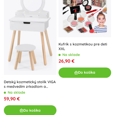
Kufrík s kozmetikou pre deti
XXL
Na sklade
26,90 €
Do košíka
Detský kozmetický stolík VIGA
s medvedím zrkadlom a
stoličkou
Na sklade
59,90 €
Do košíka