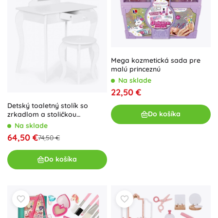
Mega kozmetická sada pre
malú princeznú
Na sklade
22,50 €
Detský toaletný stolík so
Do košíka
zrkadlom a stoličkou
ECOTOYS
Na sklade
64,50 €
74,50 €
Do košíka