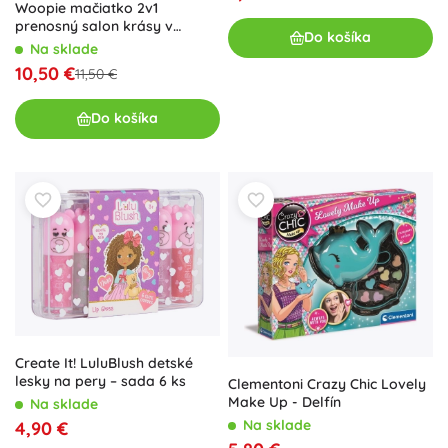
Woopie mačiatko 2v1
prenosný salon krásy v
Do košíka
batohu a transportéri
Na sklade
10,50 €
11,50 €
Do košíka
Create It! LuluBlush detské
lesky na pery – sada 6 ks
Clementoni Crazy Chic Lovely
Make Up - Delfín
Na sklade
Na sklade
4,90 €