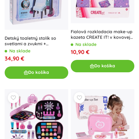
Fialová rozkladacia make-up
kazeta CREATE IT! v kovovej
Detský toaletný stolík so
krabičke
svetlami a zvukmi +
Na sklade
príslušenstvo
Na sklade
10,90 €
34,90 €
Do košíka
Do košíka