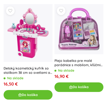
Plejo kabelka pre malé
parádnice s mobilom, kľúčmi
Detský kozmetický kufrík so
a make-upom
Na sklade
stolíkom 38 cm so svetlami a
16,90 €
zvukmi
Na sklade
16,50 €
Do košíka
Do košíka