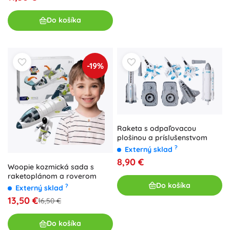
Do košíka
-19%
Raketa s odpaľovacou
plošinou a príslušenstvom
?
Externý sklad
8,90 €
Woopie kozmická sada s
raketoplánom a roverom
Do košíka
?
Externý sklad
13,50 €
16,50 €
Do košíka