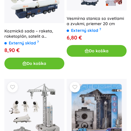
Vesmírna stanica so svetlami
a zvukmi, priemer 20 cm
?
Externý sklad
Kozmická sada – raketa,
raketoplán, satelit a
6,80 €
transportné vozidlo
?
Externý sklad
8,90 €
Do košíka
Do košíka