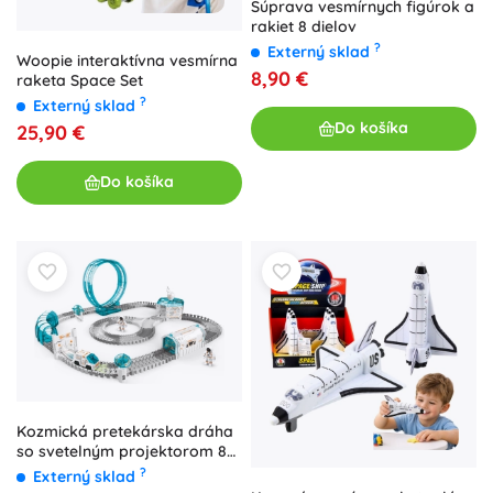
Súprava vesmírnych figúrok a
rakiet 8 dielov
?
Externý sklad
Woopie interaktívna vesmírna
8,90 €
raketa Space Set
?
Externý sklad
Do košíka
25,90 €
Do košíka
Kozmická pretekárska dráha
so svetelným projektorom 85
× 75 × 32 cm
?
Externý sklad