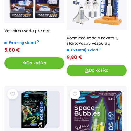
Vesmírna sada pre deti
Kozmická sada s raketou,
?
Externý sklad
štartovacou vežou a
astronautmi
5,80 €
?
Externý sklad
9,80 €
Do košíka
Do košíka