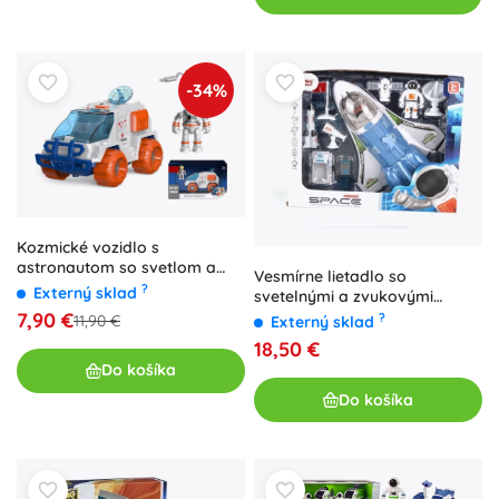
-34%
Kozmické vozidlo s
astronautom so svetlom a
Vesmírne lietadlo so
zvukom
?
Externý sklad
svetelnými a zvukovými
efektmi
7,90 €
?
11,90 €
Externý sklad
18,50 €
Do košíka
Do košíka