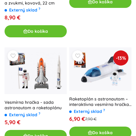
Do košíka
a zvukmi, kovová, 22 cm
?
Externý sklad
8,90 €
Do košíka
-13%
Raketoplán s astronautom –
Vesmírna hračka - sada
interaktívna vesmírna hračka
astronautom a raketoplánu
so svetlami a zvukmi, 20 cm
?
Externý sklad
?
Externý sklad
6,90 €
7,90 €
5,90 €
Do košíka
Do košíka