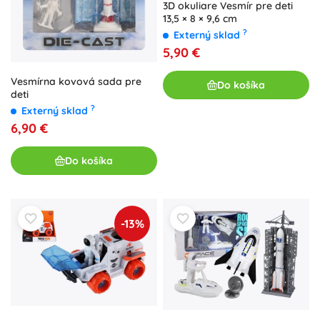
3D okuliare Vesmír pre deti
13,5 × 8 × 9,6 cm
?
Externý sklad
5,90 €
Vesmírna kovová sada pre
Do košíka
deti
?
Externý sklad
6,90 €
Do košíka
-13%