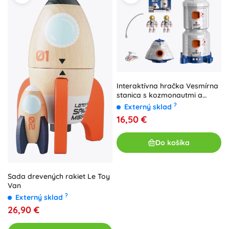
Interaktívna hračka Vesmírna
stanica s kozmonautmi a
raketoplánom
?
Externý sklad
16,50 €
Do košíka
Sada drevených rakiet Le Toy
Van
?
Externý sklad
26,90 €