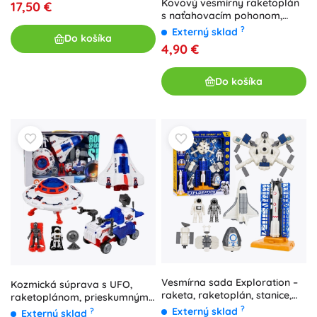
Kovový vesmírny raketoplán
17,50 €
s naťahovacím pohonom,
biely
?
Externý sklad
Do košíka
4,90 €
Do košíka
Vesmírna sada Exploration –
Kozmická súprava s UFO,
raketa, raketoplán, stanice,
raketoplánom, prieskumným
satelity a astronauti so
vozidlom a astronautmi
?
Externý sklad
?
Externý sklad