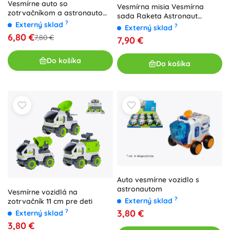
Vesmírne auto so
Vesmírna misia Vesmírna
zotrvačníkom a astronautom,
sada Raketa Astronaut
plastové vozidlo 9 × 13 cm
?
Externý sklad
Kozmická loď 5 dielov
?
Externý sklad
6,80 €
7,80 €
7,90 €
Do košíka
Do košíka
Auto vesmírne vozidlo s
astronautom
Vesmírne vozidlá na
?
Externý sklad
zotrvačník 11 cm pre deti
?
3,80 €
Externý sklad
3,80 €