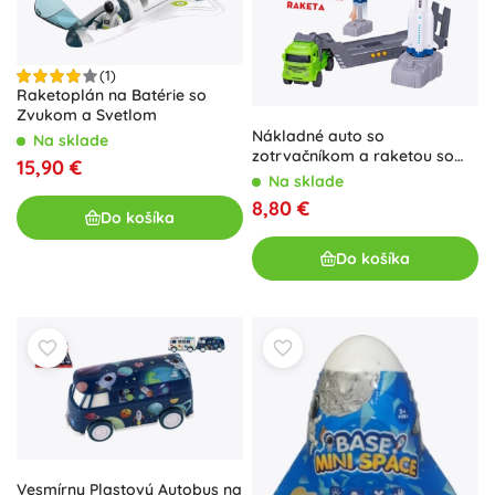
(1)
Raketoplán na Batérie so
Zvukom a Svetlom
Nákladné auto so
Na sklade
zotrvačníkom a raketou so
15,90 €
strelou, zvuky
Na sklade
8,80 €
Do košíka
Do košíka
Vesmírny Plastový Autobus na