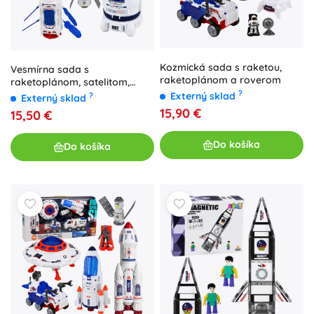
Kozmická sada s raketou,
Vesmírna sada s
raketoplánom a roverom
raketoplánom, satelitom,
kapsulou, komunikačnou
?
Externý sklad
?
Externý sklad
anténou a astronautom
15,90 €
15,50 €
Do košíka
Do košíka