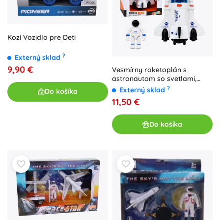
Kozi Vozidlo pre Deti
?
Externý sklad
9,90 €
Vesmírny raketoplán s
astronautom so svetlami,
zvukmi a vodnou hmlou
?
Externý sklad
Do košíka
11,50 €
Do košíka