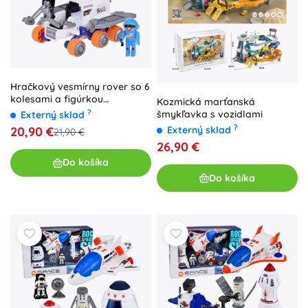
Hračkový vesmírny rover so 6
kolesami a figúrkou
Kozmická marťanská
astronauta
?
šmykľavka s vozidlami
Externý sklad
?
20,90 €
Externý sklad
21,90 €
26,90 €
Do košíka
Do košíka