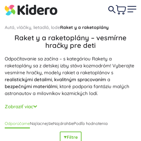
Autá, vláčiky, lietadlá, lode
Raket y a raketoplány
Raket y a raketoplány – vesmírne
hračky pre deti
Odpočítavanie sa začína – s kategóriou Rakety a
raketoplány sa z detskej izby stáva kozmodróm! Vyberajte
vesmírne hračky, modely rakiet a raketoplánov s
realistickými detailmi
,
kvalitným spracovaním
a
bezpečnými materiálmi
, ktoré podporia fantáziu malých
astronautov a milovníkov kozmických lodí.
Nájdete tu rakety so svetelnými a zvukovými efektmi,
Zobraziť viac
odnímateľnými stupňami, otváracou kabínou a štartovacou
rampou či vežou; orbitálne raketoplány so sklopnými
Odporúčame
Najlacnejšie
Najdrahšie
Podľa hodnotenia
krídlami, nákladovým priestorom a minirovermi; aj
stavebnice rakiet a kozmických lodí na stavbu krok za
Filtre
krokom. Vďaka pohyblivým častiam, podvozkom a