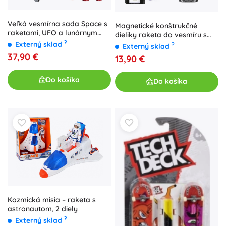
Veľká vesmírna sada Space s
Magnetické konštrukčné
raketami, UFO a lunárnym
dieliky raketa do vesmíru s
vozidlom (8 dielov)
?
figúrkou astronauta (26 ks)
Externý sklad
?
Externý sklad
37,90 €
13,90 €
Do košíka
Do košíka
Kozmická misia – raketa s
astronautom, 2 diely
?
Externý sklad