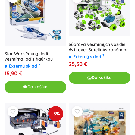
Súprava vesmírnych vozidiel
6v1 rover Satelit Astronóm pre
Star Wars Young Jedi
deti
?
Externý sklad
vesmírna loď s figúrkou
25,50 €
?
Externý sklad
15,90 €
Do košíka
Do košíka
-5%