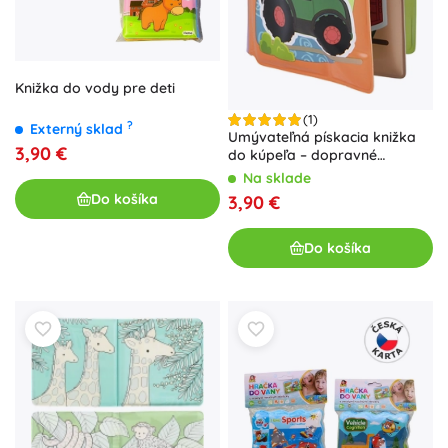
Knižka do vody pre deti
(1)
?
Externý sklad
Umývateľná pískacia knižka
3,90 €
do kúpeľa – dopravné
prostriedky, 10 × 10 cm
Na sklade
Do košíka
3,90 €
Do košíka