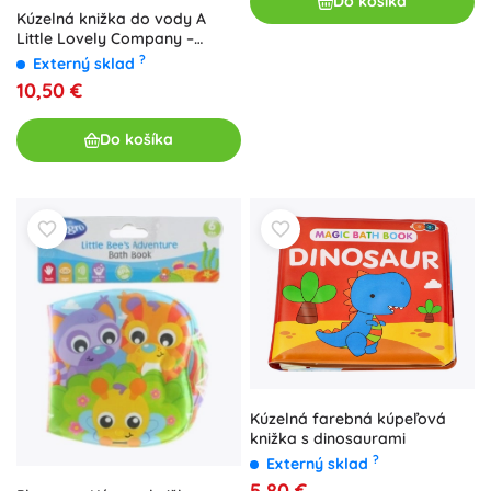
Do košíka
Kúzelná knižka do vody A
Little Lovely Company –
Záhrada
?
Externý sklad
10,50 €
Do košíka
Kúzelná farebná kúpeľová
knižka s dinosaurami
?
Externý sklad
5,80 €