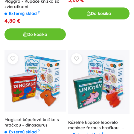
Playgro - Kúpace knižka so
zvieratkami
?
Do košíka
Externý sklad
4,80 €
Do košíka
Magická kúpeľová knižka s
Kúzelné kúpace leporelo
hračkou – dinosaurus
meniace farbu s hračkou –
?
Externý sklad
jednorožec
?