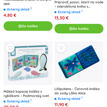
Pripraviť, pozor, štart! na vode
deti
– interaktívna kniha s
?
Externý sklad
vyberateľnými dielikmi
?
Externý sklad
4,80 €
13,50 €
Do košíka
Do košíka
Lilliputiens - Čarovná knižka
Mäkká kúpacej knižka s
do vody Líška Alice
rybičkami – Podmorský svet
?
Externý sklad
?
Externý sklad
11,90 €