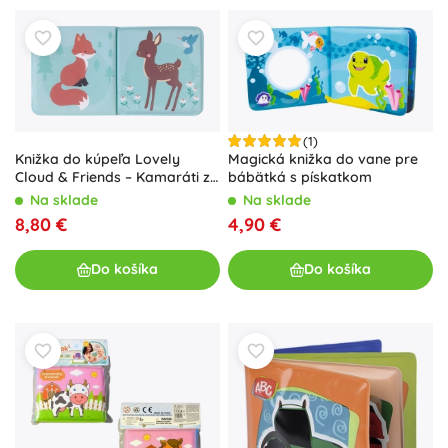
(1)
Knižka do kúpeľa Lovely
Magická knižka do vane pre
Cloud & Friends – Kamaráti z
bábätká s pískatkom
lesa
Na sklade
Na sklade
8,80 €
4,90 €
Do košíka
Do košíka