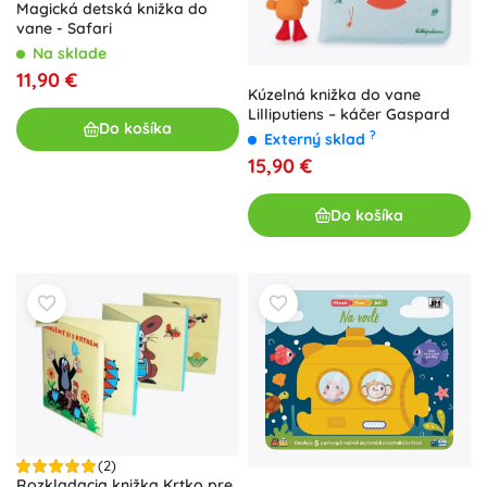
Magická detská knižka do
vane - Safari
Na sklade
11,90 €
Kúzelná knižka do vane
Lilliputiens – káčer Gaspard
Do košíka
?
Externý sklad
15,90 €
Do košíka
(2)
Rozkladacia knižka Krtko pre