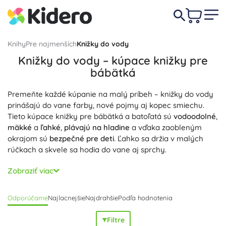
Knihy
Pre najmenších
Knižky do vody
Knižky do vody – kúpace knižky pre
bábätká
Premeňte každé kúpanie na malý príbeh – knižky do vody
prinášajú do vane farby, nové pojmy aj kopec smiechu.
Tieto kúpace knižky pre bábätká a batoľatá sú
vodoodolné
,
mäkké
a
ľahké
,
plávajú na hladine
a vďaka zaobleným
okrajom sú
bezpečné pre deti
. Ľahko sa držia v malých
rúčkach a skvele sa hodia do vane aj sprchy.
Kúpace knižky do vody podporujú
rozvoj zmyslov
,
jemnej
Zobraziť viac
motoriky
a prvé slová; kontrastné ilustrácie a pestré
motívy zvieratiek podnecujú pomenúvanie. Mäkké strany
Odporúčame
Najlacnejšie
Najdrahšie
Podľa hodnotenia
bez ostrých hrán sú
ľahko umývateľné
a rýchlo schnú,
takže ich po kúpaní jednoducho utriete. Niektoré
Filtre
vodoodolné a plávajúce knižky majú pískatko či šuštiace