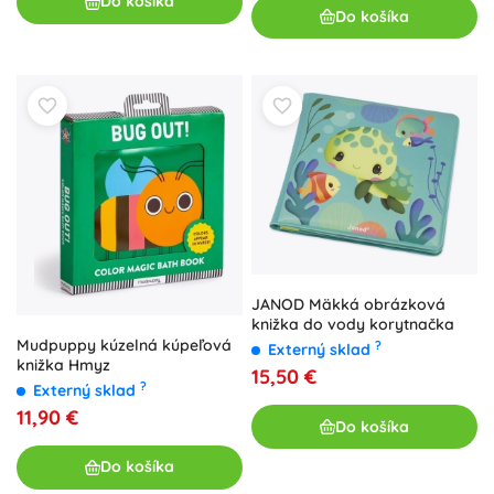
Do košíka
Do košíka
JANOD Mäkká obrázková
knižka do vody korytnačka
Mudpuppy kúzelná kúpeľová
?
Externý sklad
knižka Hmyz
15,50 €
?
Externý sklad
11,90 €
Do košíka
Do košíka