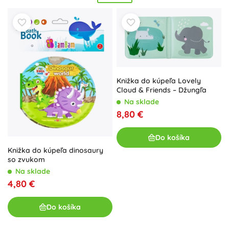
prvky pre ešte väčší zážitok. Vyberte si detské kúpace
knižky do vane podľa veku, motívu aj veľkosti – od prvých
obrázkov po jednoduché počítanie a farby.
Odolné
spracovanie zvládne každodenné kúpanie aj vodné hry pri
bazéne a udrží
hravé kúpanie
bez sĺz. Knižky do vody pre
najmenších sú skvelý tip na darček a premenia pravidelné
umývanie na
zábavu
.
Knižka do kúpeľa Lovely
Cloud & Friends – Džungľa
Na sklade
8,80 €
Do košíka
Knižka do kúpeľa dinosaury
so zvukom
Na sklade
4,80 €
Do košíka