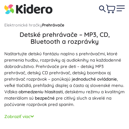
Elektronické hračky
Prehrávače
Detské prehrávače – MP3, CD,
Bluetooth a rozprávky
Naštartujte detskú fantáziu naplno s prehrávačmi, ktoré
premenia hudbu, rozprávky aj audioknihy na každodenné
dobrodružstvo. Prehrávače pre deti – detský MP3
prehrávač, detský CD prehrávač, detský boombox aj
prehrávač rozprávok – ponúkajú
jednoduché ovládanie
,
veľké tlačidlá, prehľadný displej a často aj slovenské menu.
Vďaka
obmedzeniu hlasitosti
, detskému režimu a kvalitným
materiálom sú
bezpečné
pre citlivý sluch a skvelé na
počúvanie rozprávok pred spaním.
Moderné detské prehrávače podporujú Bluetooth na
Zobraziť viac
bezdrôtové počúvanie, USB a microSD/microSDHC pre
súbory MP3 a často aj FM rádio a AUX. Výstup na slúchadlá