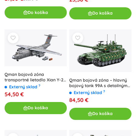
Do košíka
Do košíka
Qman bojová zóna
transportné lietadlo Xian Y-20
Qman bojová zóna – hlavný
1:72 stavebnica
bojový tank 99A s detailným
?
Externý sklad
modelom motora
?
Externý sklad
54,50 €
84,50 €
Do košíka
Do košíka