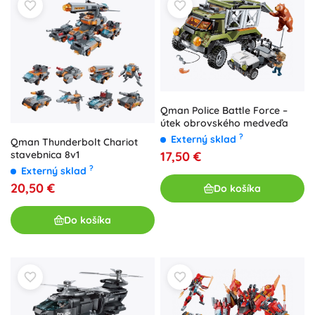
Qman Police Battle Force –
útek obrovského medveďa
?
Externý sklad
Qman Thunderbolt Chariot
stavebnica 8v1
17,50 €
?
Externý sklad
20,50 €
Do košíka
Do košíka