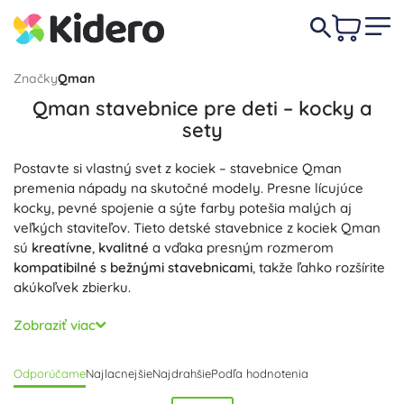
Značky
Qman
Qman stavebnice pre deti – kocky a
sety
Postavte si vlastný svet z kociek – stavebnice Qman
premenia nápady na skutočné modely. Presne lícujúce
kocky, pevné spojenie a sýte farby potešia malých aj
veľkých staviteľov. Tieto detské stavebnice z kociek Qman
sú
kreatívne
,
kvalitné
a vďaka presným rozmerom
kompatibilné s bežnými stavebnicami
, takže ľahko rozšírite
akúkoľvek zbierku.
V ponuke nájdete Qman sety: mestské série s autami,
Zobraziť viac
políciou a hasičmi, technické modely strojov, lietadiel a
robotov, vesmírne výpravy aj dinosauří dobrodružstvá,
Odporúčame
Najlacnejšie
Najdrahšie
Podľa hodnotenia
rovnako ako dievčenské stavebnice s kaviarňami, domami
a zámkami. Nechýbajú detailné doplnky a zberateľské