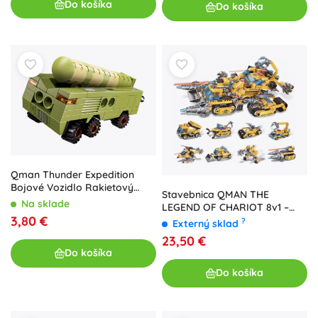
Do košíka
Do košíka
Qman Thunder Expedition
Bojové Vozidlo Rakietový
Stavebnica QMAN THE
Dobyvateľ
Na sklade
LEGEND OF CHARIOT 8v1 –
3,80 €
stavebná technika
?
Externý sklad
23,50 €
Do košíka
Do košíka