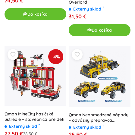
74,50 €
Overlord
?
Externý sklad
Do košíka
31,50 €
Do košíka
-4%
Qman MineCity hasičské
Qman Neobmedzené nápady
ústredie – stavebnica pre deti
– odvážny prepravca
stavebnica s naťahovacím
?
Externý sklad
?
Externý sklad
pohonom
27,50 €
25,50 €
28,50 €