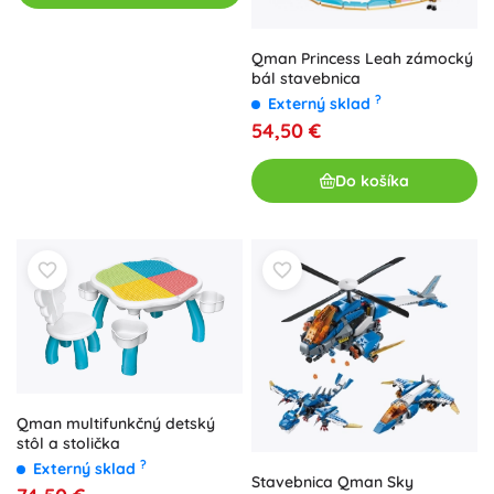
Qman Princess Leah zámocký
bál stavebnica
?
Externý sklad
54,50 €
Do košíka
Qman multifunkčný detský
stôl a stolička
?
Externý sklad
Stavebnica Qman Sky