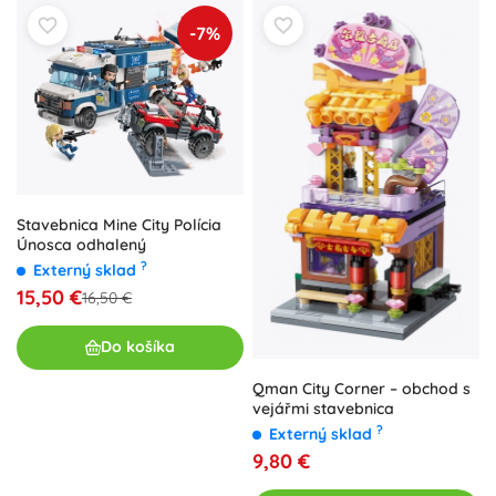
-7%
Stavebnica Mine City Polícia
Únosca odhalený
?
Externý sklad
15,50 €
16,50 €
Do košíka
Qman City Corner – obchod s
vejářmi stavebnica
?
Externý sklad
9,80 €