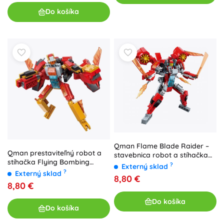
Do košíka
Qman Flame Blade Raider –
Qman prestaviteľný robot a
stavebnica robot a stíhačka
stíhačka Flying Bombing
2v1
?
Externý sklad
Soldier
?
Externý sklad
8,80 €
8,80 €
Do košíka
Do košíka