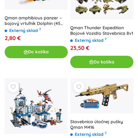
Qman amphibious panzer –
bojový vrtuľník Dolphin (45
Qman Thunder Expedition
dielikov)
?
Externý sklad
Bojové Vozidlo Stavebnica 8v1
2,80 €
?
Externý sklad
23,50 €
Do košíka
Do košíka
Stavebnica útočnej pušky
Qman M416
?
Externý sklad