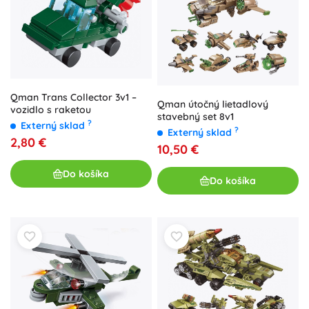
Qman Trans Collector 3v1 –
Qman útočný lietadlový
vozidlo s raketou
stavebný set 8v1
?
Externý sklad
?
Externý sklad
2,80 €
10,50 €
Do košíka
Do košíka