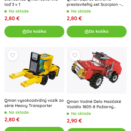
loď 3 v 1
prestaviteľný set Scorpion –
demolačný stroj 3v1
Na sklade
Na sklade
2,80 €
2,80 €
Do košíka
Do košíka
Qman vysokozdvižný vozík zo
Qman Vodné Delo Hasičské
série Heavy Transporter
Vozidlo 1805-8 Požiarný
Detektor
Na sklade
Na sklade
2,80 €
2,90 €