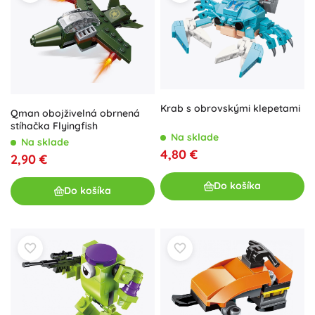
Krab s obrovskými klepetami
Qman obojživelná obrnená
stíhačka Flyingfish
Na sklade
Na sklade
4,80 €
2,90 €
Do košíka
Do košíka