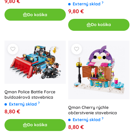
9,80 €
?
Externý sklad
9,80 €
Do košíka
Do košíka
Qman Police Battle Force
buldozérová stavebnica
?
Externý sklad
Qman Cherry rýchle
8,80 €
občerstvenie stavebnica
?
Externý sklad
Do košíka
8,80 €