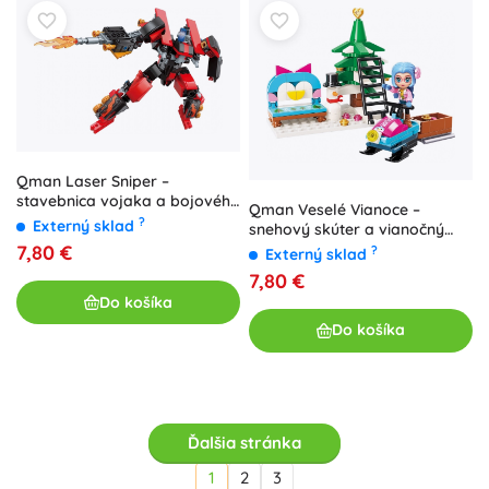
Qman Laser Sniper –
stavebnica vojaka a bojového
Qman Veselé Vianoce –
vozidla
?
Externý sklad
snehový skúter a vianočný
stromček
7,80 €
?
Externý sklad
7,80 €
Do košíka
Do košíka
Ďalšia stránka
1
2
3