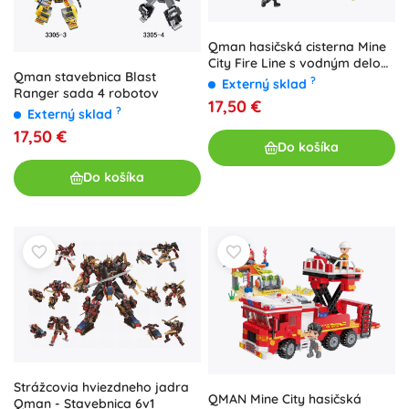
Qman hasičská cisterna Mine
City Fire Line s vodným delom
Qman stavebnica Blast
(stavebnica 370 dielikov)
?
Externý sklad
Ranger sada 4 robotov
17,50 €
?
Externý sklad
17,50 €
Do košíka
Do košíka
Strážcovia hviezdneho jadra
QMAN Mine City hasičská
Qman - Stavebnica 6v1