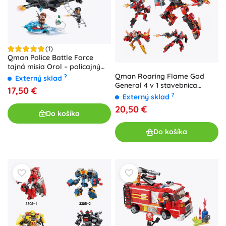
(1)
Qman Police Battle Force
tajná misia Orol – policajný
vrtuľník so skútrom a
Qman Roaring Flame God
?
Externý sklad
figúrkami
General 4 v 1 stavebnica
17,50 €
robotov 1201 dielikov
?
Externý sklad
20,50 €
Do košíka
Do košíka