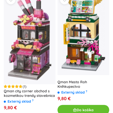
Qman Mesto Roh
Kníhkupectvo
(1)
Qman city corner obchod s
?
Externý sklad
kozmetikou trendy stavebnica
9,80 €
?
Externý sklad
9,80 €
Do košíka