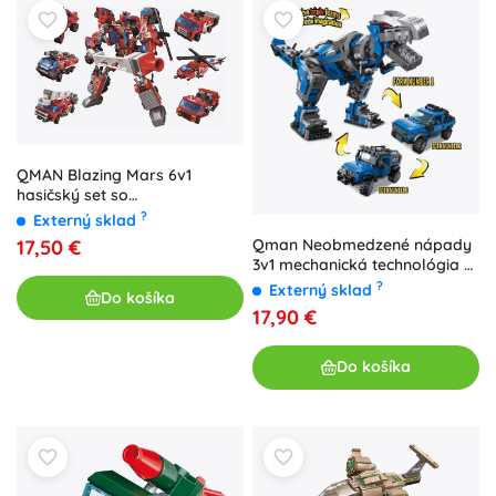
QMAN Blazing Mars 6v1
hasičský set so
stavebnicovým mechom
?
Externý sklad
Qman Neobmedzené nápady
17,50 €
3v1 mechanická technológia –
robotický dinosaurus a
?
Externý sklad
Do košíka
terénne autá
17,90 €
Do košíka