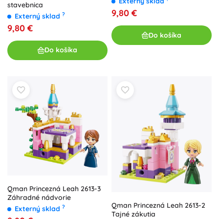
Externý sklad
stavebnica
9,80 €
?
Externý sklad
9,80 €
Do košíka
Do košíka
Qman Princezná Leah 2613-3
Záhradné nádvorie
Qman Princezná Leah 2613-2
?
Externý sklad
Tajné zákutia