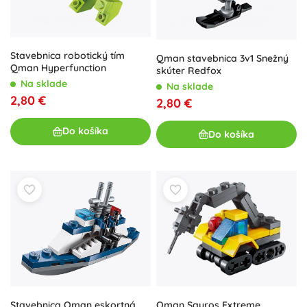
Stavebnica robotický tím
Qman stavebnica 3v1 Snežný
Qman Hyperfunction
skúter Redfox
Na sklade
Na sklade
2,80 €
2,80 €
Do košíka
Do košíka
Stavebnica Qman eskortná
Qman Squros Extreme