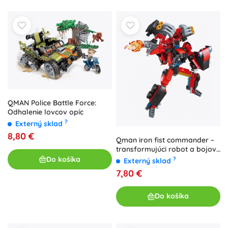
QMAN Police Battle Force:
Odhalenie lovcov opíc
?
Externý sklad
8,80 €
Qman iron fist commander –
transformujúci robot a bojové
vozidlo, 333 dielikov
Do košíka
?
Externý sklad
7,80 €
Do košíka