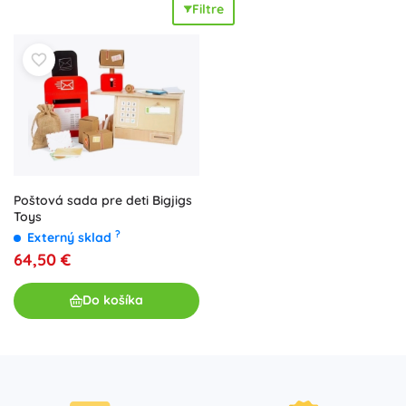
Filtre
otváranie zámkov). Kvalitné materiály ako drevo, kartón a
textil sú
odolné a bezpečné
na každodenné hranie.
Vyberte poštovú prepážku s okienkom, podacími lístkami a
pečiatkami, doručovaciu sadu s brašňou a formulármi
alebo samostatnú
poštovú schránku pre deti
so zámkom
na
zábavné
posielanie listov doma aj v škôlke. Vďaka
bohatým doplnkom a
autentickým detailom
sa hra na
profesie stáva
pútavou
aj poučnou a premení každý kútik
na detskú poštu plnú listov, balíčkov a pečiatok.
Poštová sada pre deti Bigjigs
Toys
?
Externý sklad
64,50 €
Do košíka