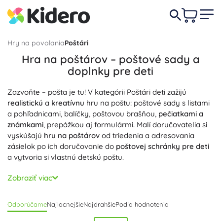
Hry na povolania
Poštári
Hra na poštárov – poštové sady a
doplnky pre deti
Zazvoňte – pošta je tu! V kategórii Poštári deti zažijú
realistickú
a
kreatívnu
hru na poštu: poštové sady s listami
a pohľadnicami, balíčky, poštovou brašňou,
pečiatkami a
známkami
, prepážkou aj formulármi. Malí doručovatelia si
vyskúšajú
hru na poštárov
od triedenia a adresovania
zásielok po ich doručovanie do
poštovej schránky pre deti
a vytvoria si vlastnú detskú poštu.
Poštové sety sú
edukatívne
– rozvíjajú
komunikáciu
a
Zobraziť viac
sociálne zručnosti, podporujú predčitateľské zručnosti
(písanie adries, čítanie mien), matematiku a logické
Odporúčame
Najlacnejšie
Najdrahšie
Podľa hodnotenia
myslenie (počítanie známok, ceny, triedenie podľa farby,
veľkosti a PSČ) aj
jemnú motoriku
(lepenie, pečiatkovanie,