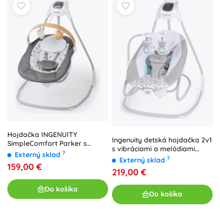
Hojdačka INGENUITY
Ingenuity detská hojdačka 2v1
SimpleComfort Parker s
s vibráciami a melódiami
hudbou a USB napájaním, 0–9
?
Externý sklad
Raylan, USB napájanie
?
Externý sklad
kg
159,00 €
219,00 €
Do košíka
Do košíka