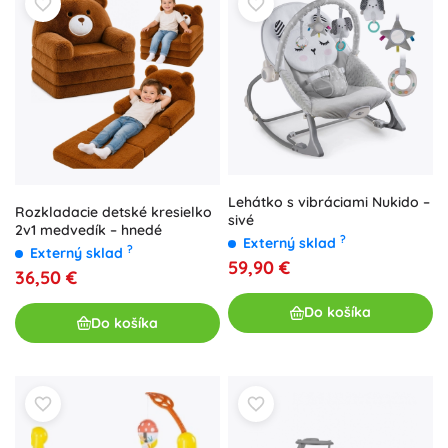
Lehátko s vibráciami Nukido –
Rozkladacie detské kresielko
sivé
2v1 medvedík – hnedé
?
Externý sklad
?
Externý sklad
59,90 €
36,50 €
Do košíka
Do košíka