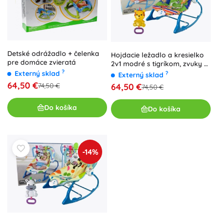
Detské odrážadlo + čelenka
Hojdacie ležadlo a kresielko
pre domáce zvieratá
2v1 modré s tigríkom, zvuky a
?
vibrácie
Externý sklad
?
Externý sklad
64,50 €
74,50 €
64,50 €
74,50 €
Do košíka
Do košíka
-14%