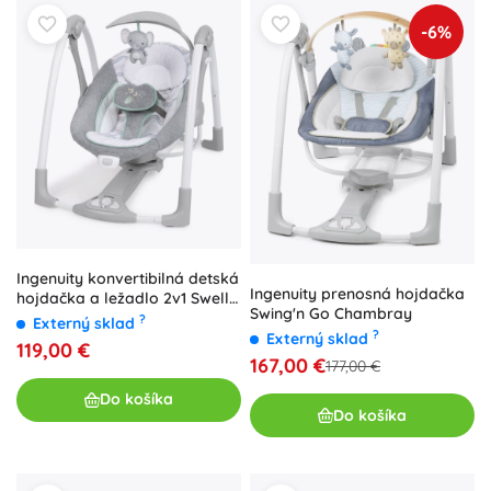
-6%
Ingenuity konvertibilná detská
Ingenuity prenosná hojdačka
hojdačka a ležadlo 2v1 Swell s
Swing'n Go Chambray
vibráciami a melódiami
?
Externý sklad
?
Externý sklad
119,00 €
167,00 €
177,00 €
Do košíka
Do košíka