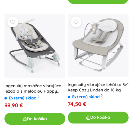
Ingenuity vibrujúce lehátko 3v1
Ingenuity masážne vibrujúce
Keep Cozy Linden do 18 kg
ležadlo s melódiou Happy
?
Belly Rock-to-Bounce Parker
Externý sklad
?
Externý sklad
74,50 €
99,90 €
Do košíka
Do košíka