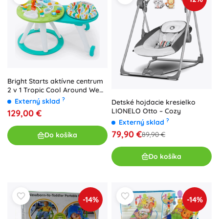
Bright Starts aktívne centrum
2 v 1 Tropic Cool Around We
Go
?
Externý sklad
Detské hojdacie kresielko
LIONELO Otto – Cozy
129,00 €
?
Externý sklad
79,90 €
89,90 €
Do košíka
Do košíka
-14%
-14%