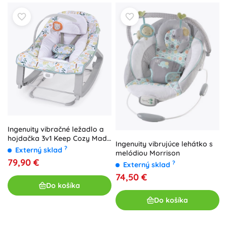
Ingenuity vibračné ležadlo a
hojdačka 3v1 Keep Cozy Madi
Ingenuity vibrujúce lehátko s
do 18 kg
?
Externý sklad
melódiou Morrison
79,90 €
?
Externý sklad
74,50 €
Do košíka
Do košíka