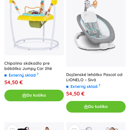
Chipolino skákadlo pre
bábätko Jumpy Car žlté
Dojčenské lehátko Pascal od
?
Externý sklad
LIONELO – Sivá
54,50 €
?
Externý sklad
54,50 €
Do košíka
Do košíka