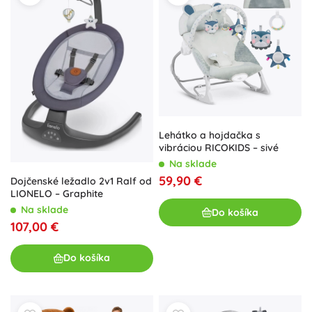
Lehátko a hojdačka s
vibráciou RICOKIDS – sivé
Na sklade
59,90 €
Dojčenské ležadlo 2v1 Ralf od
LIONELO – Graphite
Na sklade
Do košíka
107,00 €
Do košíka