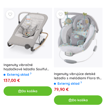
Ingenuity vibračné
hojdačkové ležadlo Soulful
Skies pre bábätká do 9 kg
Ingenuity vibrujúce detské
?
Externý sklad
ležadlo s melódiami Flora the
137,00 €
Unicorn
?
Externý sklad
79,90 €
Do košíka
Do košíka