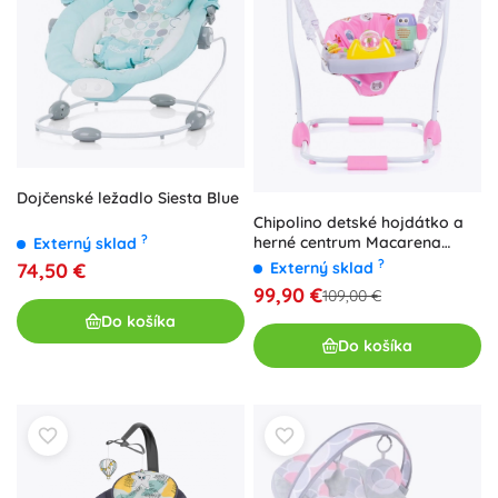
Dojčenské ležadlo Siesta Blue
Chipolino detské hojdátko a
?
herné centrum Macarena
Externý sklad
ružové
?
Externý sklad
74,50 €
99,90 €
109,00 €
Do košíka
Do košíka