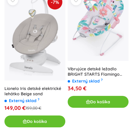
-7%
Vibrujúce detské ležadlo
BRIGHT STARTS Flamingo
Vibes, 0m+, do 9 kg
?
Externý sklad
34,50 €
Lionelo Iris detské elektrické
lehátko Beige sand
?
Externý sklad
Do košíka
149,00 €
159,00 €
Do košíka