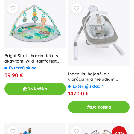
Bright Starts hracia deka s
aktivitami Wild Rainforest
FoldAway
?
Externý sklad
Ingenuity hojdačka s
59,90 €
vibráciami a melódiami
Anyway Sway Spruce
?
Externý sklad
Do košíka
147,00 €
Do košíka
-12%