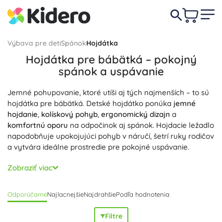
Výbava pre deti
Spánok
Hojdátka
Hojdátka pre bábätká – pokojný
spánok a uspávanie
Jemné pohupovanie, ktoré utíši aj tých najmenších – to sú
hojdátka pre bábätká. Detské hojdátko ponúka
jemné
hojdanie
,
kolískový pohyb
,
ergonomický dizajn
a
komfortnú oporu
na odpočinok aj spánok. Hojdacie ležadlo
napodobňuje upokojujúci pohyb v náručí, šetrí ruky rodičov
a vytvára ideálne prostredie pre pokojné uspávanie.
Vyberte si manuálne hojdátko alebo elektrické hojdátko s
Zobraziť viac
vibráciami a melódiami – obe varianty potešia tichou
prevádzkou a možnosťami nastavenia. Praktické funkcie
Odporúčame
Najlacnejšie
Najdrahšie
Podľa hodnotenia
ako plynule nastaviteľné polohy, polohovateľná opierka
chrbta, novorodenecká vložka, bezpečnostné pásy a
Filtre
protišmykové nožičky prinášajú
maximálnu bezpečnosť
a