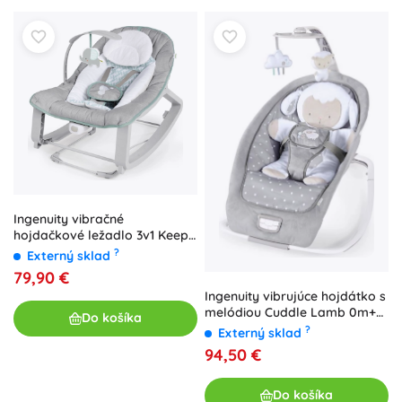
Ingenuity vibračné
hojdačkové ležadlo 3v1 Keep
Cozy Weave
?
Externý sklad
79,90 €
Ingenuity vibrujúce hojdátko s
melódiou Cuddle Lamb 0m+
Do košíka
do 18 kg
?
Externý sklad
94,50 €
Do košíka