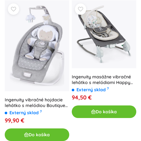
Ingenuity masážne vibračné
lehátko s melódiami Happy
Belly Rock-to-Bounce
?
Externý sklad
chambray
94,50 €
Ingenuity vibračné hojdacie
lehátko s melódiou Boutique
do 18 kg
Do košíka
?
Externý sklad
99,90 €
Do košíka