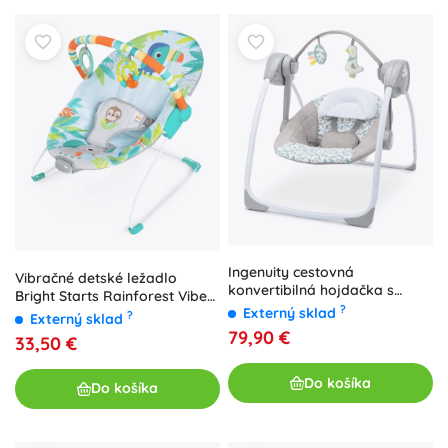
Ingenuity cestovná
Vibračné detské ležadlo
konvertibilná hojdačka s
Bright Starts Rainforest Vibes,
melódiou Endless Blooms, 0
?
Externý sklad
0–9 kg
?
Externý sklad
m+, do 9 kg
79,90 €
33,50 €
Do košíka
Do košíka