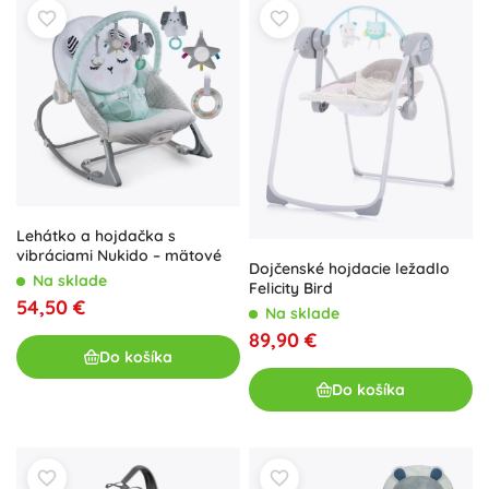
Lehátko a hojdačka s
vibráciami Nukido – mätové
Dojčenské hojdacie ležadlo
Na sklade
Felicity Bird
54,50 €
Na sklade
89,90 €
Do košíka
Do košíka