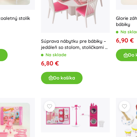
toaletný stolík
Glorie zá
bábiky
Na skla
6,90 €
Súprava nábytku pre bábiky –
jedáleň so stolom, stoličkami a
riadom, 43 dielov
Na sklade
Do 
6,80 €
Do košíka