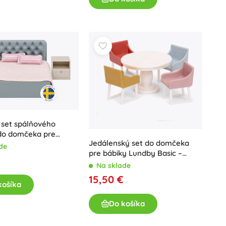
Hračky do vane
Knihy
 set spálňového
do domčeka pre
Pracovné a zábavné zošity
Jedálenský set do domčeka
undby
de
Pre najmenších
pre bábiky Lundby Basic –
okrúhly stôl a 4 stoličky
Doplnky ku knihám
Na sklade
15,50 €
Pre malých rozprávačov
košíka
Pohľadnice
Do košíka
+
Zobraziť viac