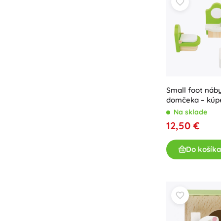
Small foot náb
domčeka – kúpe
Na sklade
12,50 €
Do košíka