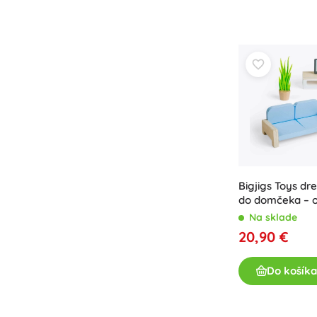
Výbava pre deti
Bezpečnosť
Kŕmenie a dojčenie
Kúpanie
Kočíky
Spánok
+
Zobraziť viac
Elektronické hračky
Bigjigs Toys d
Hračky na diaľkové ovládanie
do domčeka – o
Herné konzoly
Na sklade
Drony
20,90 €
Hodinky
Mikroskopy a ďalekohľady
Do košíka
+
Zobraziť viac