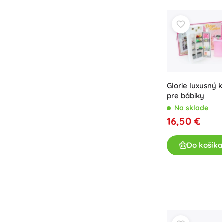
Príslušenstvo
Batérie
Náhradné diely
Pumpičky
Glorie luxusný 
Vybavenie predajní
pre bábiky
Na sklade
16,50 €
Do košíka