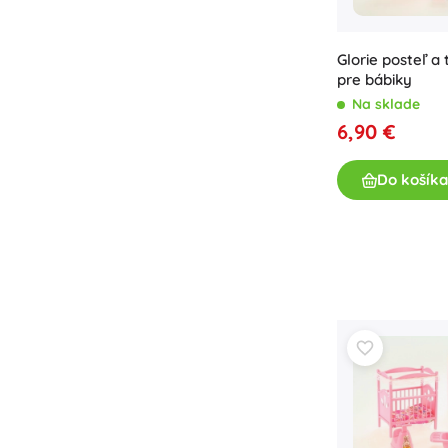
Glorie posteľ a 
pre bábiky
Na sklade
6,90 €
Do košíka