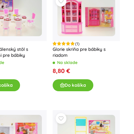
(1)
álenský stôl s
Glorie skriňa pre bábiky s
 pre bábiky
riadom
de
Na sklade
8,80 €
košíka
Do košíka