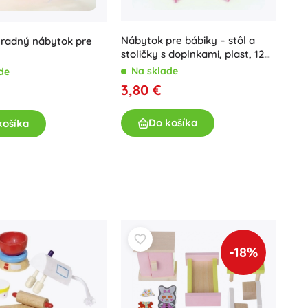
Nábytok pre bábiky – stôl a
hradný nábytok pre
stoličky s doplnkami, plast, 12
cm
Na sklade
de
3,80 €
Do košíka
košíka
-18%