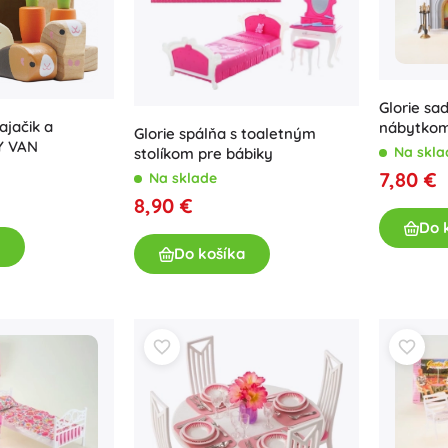
Glorie sa
ajačik a
nábytkom
Glorie spálňa s toaletným
Y VAN
Na skla
stolíkom pre bábiky
7,80 €
Na sklade
8,90 €
Do 
Do košíka