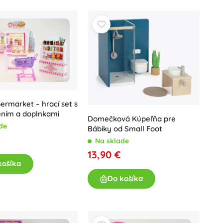
Darčekové poukazy
permarket – hrací set s
ením a doplnkami
Domečková Kúpeľňa pre
de
Bábiky od Small Foot
Na sklade
13,90 €
košíka
Do košíka