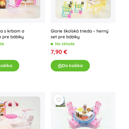
da s krbom a
Glorie školská trieda – herný
 pre bábiky
set pre bábiky
de
Na sklade
7,90 €
košíka
Do košíka