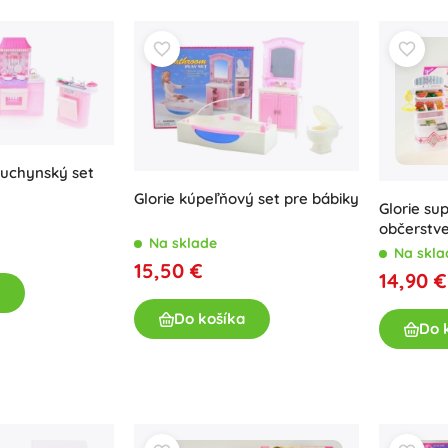
Pre dievčatká
Šperky
Kabelky
Šperkovnice
kuchynský set
Glorie kúpeľňový set pre bábiky
Glorie su
občerstv
Na sklade
Na skla
15,50 €
14,90 €
Do košíka
Do 