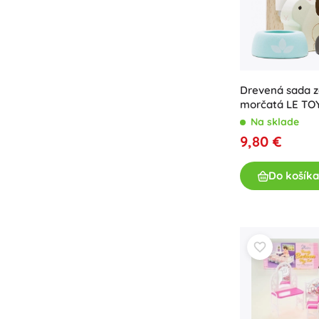
Drevená sada z
morčatá LE TO
Na sklade
9,80 €
Do košíka