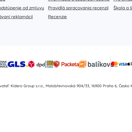
Zbrane
odstúpenie od zmluvy
Pravidlá spracovania recenzií
Škola a 
Pistole
ávaní reklamácií
Recenzie
Meče a dýky
Striekacie pištole
Luky
Kuše
+
Zobraziť viac
Detské oblečenie
Dojčenské oblečenie
ateľ: Kidero Group s.r.o., Malobřevnovská 904/33, 16900 Praha 6, Česko I
Tričká
Mikiny a svetre
Obuv
Ponožky a pančuchy
+
Zobraziť viac