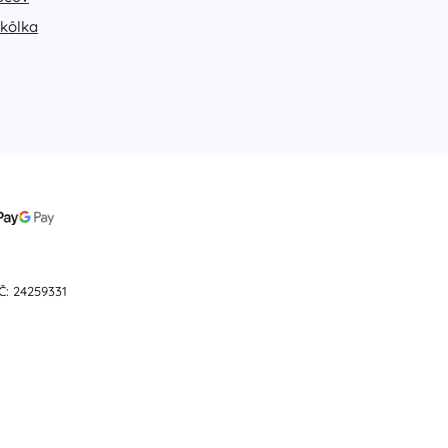
Hračky do vane
škôlka
Knihy
Pracovné a zábavné zošity
Č: 24259331
Pre najmenších
Doplnky ku knihám
Pre malých rozprávačov
Pohľadnice
+
Zobraziť viac