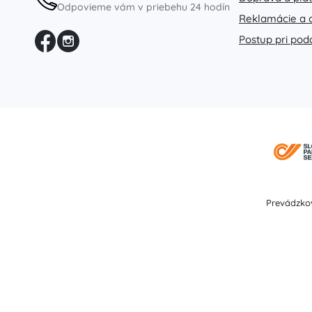
Odpovieme vám v priebehu 24 hodín
Výbava pre deti
Reklamácie a 
Bezpečnosť
Postup pri pod
Kŕmenie a dojčenie
Kúpanie
Kočíky
Spánok
+
Zobraziť viac
Elektronické hračky
Hračky na diaľkové ovládanie
Prevádzkov
Herné konzoly
Drony
Hodinky
Mikroskopy a ďalekohľady
+
Zobraziť viac