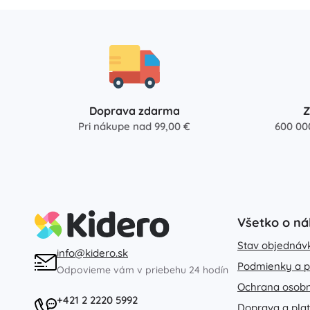
Architecture
Vonkajšie hry
Detské vozidlá
Hračky do piesku
Dots
Hračky do vody
Bublifuky
Doprava zdarma
Z
+
Zobraziť viac
Pri nákupe nad 99,00 €
600 00
Batman
Bábiky a bábätká
Bábiky
Vidiyo
Príslušenstvo pre bábätká
Bábätká
Všetko o n
Príslušenstvo pre bábiky
Stav objednáv
info@kidero.sk
Lord of the Rings
Látkové bábiky
Podmienky a p
Odpovieme vám v priebehu 24 hodín
+
Zobraziť viac
Ochrana osob
+421 2 2220 5992
Doprava a pla