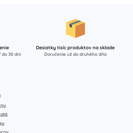
Art
Oslavy
Kostýmy
Doplnky ku kostýmom
One Piece
Halloween
Veľká noc
enie
Desiatky tisíc produktov na sklade
 do 30 dní
Doručenie už do druhého dňa
Gábikin kúzelný domček
Hračky pre najmenších
Hrkalky, hryzátka a cumlíky
Avatar
Interaktívne hračky
Skladačky, zatĺkačky, kocky
a
Maznáčikovia a usínáčikovia
eny
Jazdiace a ťahacie hračky
čatá
+
Zobraziť viac
ku
pcov