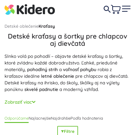
Detské oblečenie
Kraťasy
Detské kraťasy a šortky pre chlapcov
aj dievčatá
Slnko volá po pohodlí – objavte detské kraťasy a šortky,
ktoré zvládnu každé dobrodružstvo. Ľahké, priedušné
materiály,
pohodlný strih
a
voľnosť pohybu
robia z
kraťasov ideálne
letné oblečenie
pre chlapcov aj dievčatá.
Detské kraťasy na ihrisko, do školy, škôlky aj na výlety
ponúknu
skvelé padnutie
a moderný vzhľad.
Vyberte si z bavlnených a teplákových kraťasov na
Zobraziť viac
každodenné nosenie, rýchloschnúcich športových šortiek
na tréning aj odolných rifľových kraťasov. Praktické detaily
Odporúčame
Najlacnejšie
Najdrahšie
Podľa hodnotenia
ako
elastický pás
,
nastaviteľná šnúrka v páse
, ploché švy,
vrecká a rôzne dĺžky nohavíc podporia komfort pri pohybe.
Filtre
Materiály sú
priedušné
,
jemné na dotyk
a dobre odvádzajú