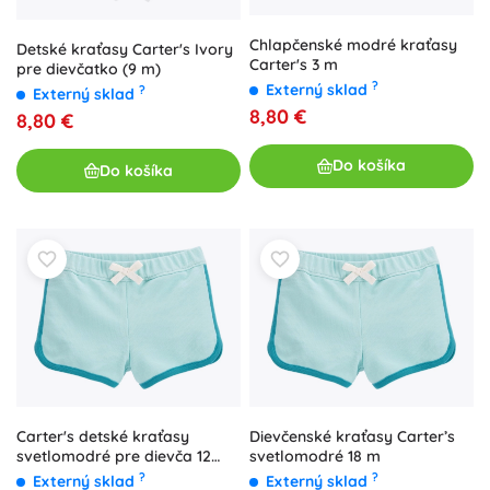
Chlapčenské modré kraťasy
Detské kraťasy Carter's Ivory
Carter's 3 m
pre dievčatko (9 m)
?
Externý sklad
?
Externý sklad
8,80 €
8,80 €
Do košíka
Do košíka
Carter's detské kraťasy
Dievčenské kraťasy Carter’s
svetlomodré pre dievča 12
svetlomodré 18 m
mesiacov
?
?
Externý sklad
Externý sklad