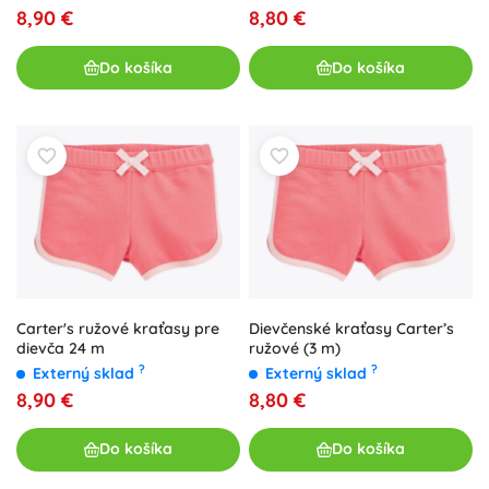
8,90 €
8,80 €
Do košíka
Do košíka
Carter's ružové kraťasy pre
Dievčenské kraťasy Carter’s
dievča 24 m
ružové (3 m)
?
?
Externý sklad
Externý sklad
8,90 €
8,80 €
Do košíka
Do košíka