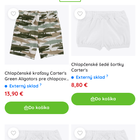
pot. Chlapčenské aj dievčenské kraťasy v širokej škále
veľkostí a farieb sadnú každej postave. Funkčné a
rýchloschnúce materiály
sa hodia na leto, pláž aj turistiku,
zatiaľ čo
odolné švy
a pevné lemy zvládnu aj divokejšiu
hru.
Jednoduchá údržba
v práčke, stálofarebnosť a
dlhá
životnosť
potešia pri každodennom nosení.
Chlapčenské šedé šortky
Carter's
Chlapčenské kraťasy Carter's
?
Externý sklad
Green Aligators pre chlapcov
8,80 €
12 m
?
Externý sklad
13,90 €
Do košíka
Do košíka