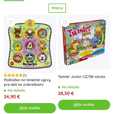
textílie príjemné na dotyk chránia citlivé detské ruky.
Filtre
Ergonomické tvary a väčšie dieliky sú prispôsobené malým
prstíkom, aby bolo hranie intuitívne,
bezpečné
a úspešné už
pri prvom pokuse.
Interaktívne
hry pre dojčatá a batoľatá,
ako navliekacie koráliky, triedenie tvarov, prvé hudobné
nástroje a zvukové knižky, posilňujú
logické myslenie
,
sústredenie a riešenie problémov. Diely majú kontrastné
farby, rôzne textúry a jemné zvukové efekty na stimuláciu
všetkých zmyslov, zároveň sú ľahko umývateľné a odolné
na každodenné hranie doma aj na cestách. Vyberte si
interaktívne
a
edukatívne
hry pre najmenších, ktoré
podporia prirodzený rozvoj s radosťou z objavovania.
(1)
Twister Junior CZ/SK verzia
Podložka na tanečné výzvy
pre deti so zvieratkami
Na sklade
Na sklade
28,50 €
24,90 €
Do košíka
Do košíka