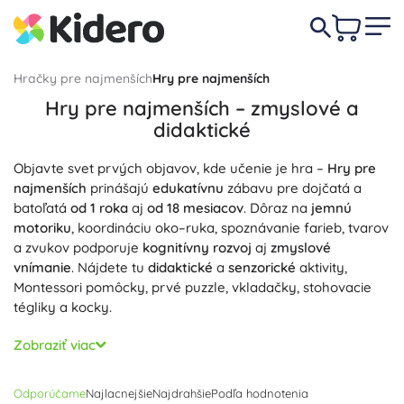
Hračky pre najmenších
Hry pre najmenších
Hry pre najmenších – zmyslové a
didaktické
Objavte svet prvých objavov, kde učenie je hra –
Hry pre
najmenších
prinášajú
edukatívnu
zábavu pre dojčatá a
batoľatá
od 1 roka
aj
od 18 mesiacov
. Dôraz na
jemnú
motoriku
, koordináciu oko–ruka, spoznávanie farieb, tvarov
a zvukov podporuje
kognitívny rozvoj
aj
zmyslové
vnímanie
. Nájdete tu
didaktické
a
senzorické
aktivity,
Montessori pomôcky, prvé puzzle, vkladačky, stohovacie
tégliky a kocky.
Prioritou je
bezpečnosť
: iba
netoxické
materiály
bez BPA
,
Zobraziť viac
ftalátov a ťažkých kovov, vyhovujúce normám a
certifikáciám CE a EN 71. Hladko opracované drevo s
Odporúčame
Najlacnejšie
Najdrahšie
Podľa hodnotenia
farbami na vodnej báze, zaoblené hrany, mäkký silikón a