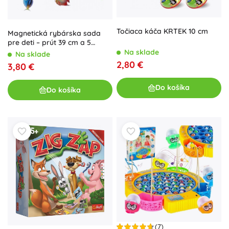
Točiaca káča KRTEK 10 cm
Magnetická rybárska sada
pre deti – prút 39 cm a 5
rybičiek
Na sklade
Na sklade
2,80 €
3,80 €
Do košíka
Do košíka
(7)