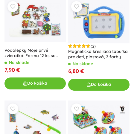
(2)
Vodolepky Moje prvé
Magnetická kresliaca tabuľka
zvieratká: Farma 12 ks so
pre deti, plastová, 2 farby
sieťkou
Na sklade
Na sklade
7,90 €
6,80 €
Do košíka
Do košíka