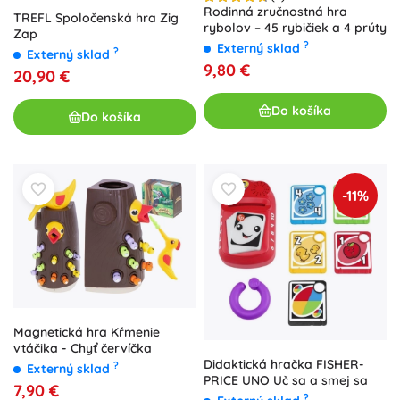
Rodinná zručnostná hra
TREFL Spoločenská hra Zig
rybolov – 45 rybičiek a 4 prúty
Zap
?
Externý sklad
?
Externý sklad
9,80 €
20,90 €
Do košíka
Do košíka
-11%
Magnetická hra Kŕmenie
vtáčika - Chyť červíčka
Didaktická hračka FISHER-
?
Externý sklad
PRICE UNO Uč sa a smej sa
7,90 €
?