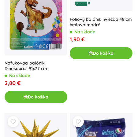
Fóliový balónik hviezda 48 cm
hmlovo modrá
Na sklade
1,90 €
Do košíka
Nafukovací balónik
Dinosaurus 91x77 cm
Na sklade
2,80 €
Do košíka