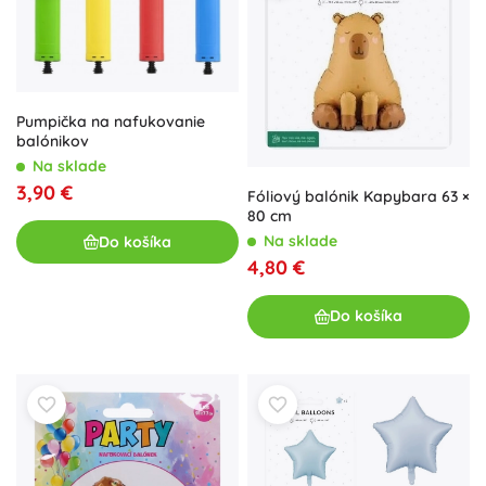
Pumpička na nafukovanie
balónikov
Na sklade
3,90 €
Fóliový balónik Kapybara 63 ×
80 cm
Na sklade
Do košíka
4,80 €
Do košíka