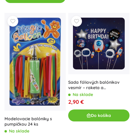
Sada fóliových balónikov
vesmír – raketa a
astronautom, 5 ks
Na sklade
2,90 €
Do košíka
Modelovacie balóniky s
pumpičkou 24 ks
Na sklade