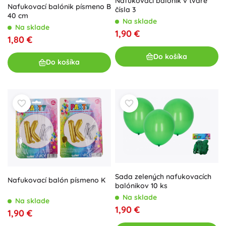
Nafukovací balónik v tvare
Nafukovací balónik písmeno B
čísla 3
40 cm
Na sklade
Na sklade
1,90 €
1,80 €
Do košíka
Do košíka
Sada zelených nafukovacích
Nafukovací balón písmeno K
balónikov 10 ks
Na sklade
Na sklade
1,90 €
1,90 €