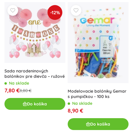
-12%
Sada narodeninových
balónikov pre dievča – ružové
Na sklade
7,80 €
8,80 €
Modelovacie balóniky Gemar
s pumpičkou - 100 ks
Na sklade
Do košíka
8,90 €
Do košíka