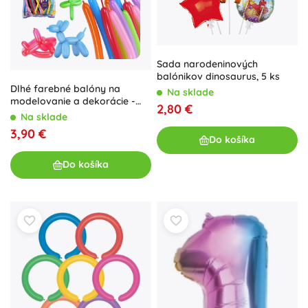
Sada narodeninových
balónikov dinosaurus, 5 ks
Dlhé farebné balóny na
Na sklade
modelovanie a dekorácie -
2,80 €
100 ks
Na sklade
3,90 €
Do košíka
Do košíka