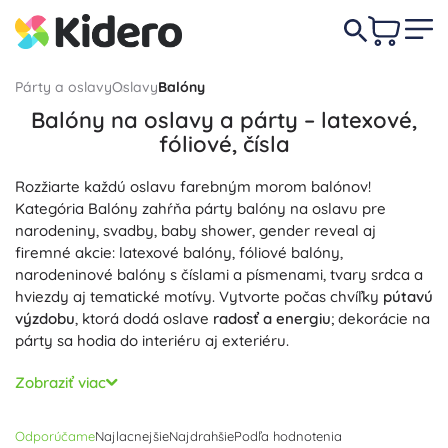
Párty a oslavy
Oslavy
Balóny
Balóny na oslavy a párty – latexové,
fóliové, čísla
Rozžiarte každú oslavu farebným morom balónov!
Kategória Balóny zahŕňa párty balóny na oslavu pre
narodeniny, svadby, baby shower, gender reveal aj
firemné akcie: latexové balóny, fóliové balóny,
narodeninové balóny s číslami a písmenami, tvary srdca a
hviezdy aj tematické motívy. Vytvorte počas chvíľky
pútavú
výzdobu
, ktorá dodá oslave
radosť a energiu
; dekorácie na
párty sa hodia do interiéru aj exteriéru.
Vyberte si zo širokej palety farieb a efektov: pastelové,
Zobraziť viac
sýte, perleťové a chrómové odtiene, transparentné balóny
s konfetami aj jumbo balóny pre výrazný efekt. Balóny
Odporúčame
Najlacnejšie
Najdrahšie
Podľa hodnotenia
možno nafukovať vzduchom aj héliom – héliové balóny