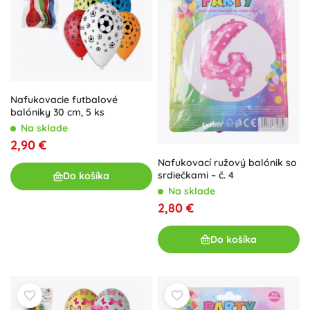
Nafukovacie futbalové
balóniky 30 cm, 5 ks
Na sklade
2,90 €
Nafukovací ružový balónik so
srdiečkami – č. 4
Do košíka
Na sklade
2,80 €
Do košíka