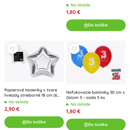
Na sklade
1,80 €
Do košíka
Papierové tanieriky v tvare
Nafukovacie balóniky 30 cm s
hviezdy strieborné 18 cm (6
číslom 3 – sada 5 ks
ks)
Na sklade
Na sklade
2,90 €
1,80 €
Do košíka
Do košíka