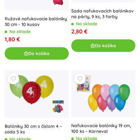
Sada nafukovacích balónikov
na párty, 9 ks, 3 farby
Ružové nafukovacie balóniky
Na sklade
30 cm - 10 kusov
2,80 €
Na sklade
1,80 €
Do košíka
Do košíka
Nafukovacie balóniky 19 cm,
Balóniky 30 cm s číslom 4 –
100 ks - Karneval
sada 5 ks
Na sklade
Na sklade