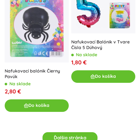
Nafukovací Balónik v Tvare
Čísla 5 Dúhový
Na sklade
1,80 €
Nafukovací balónik Čierny
Do košíka
Pavúk
Na sklade
2,80 €
Do košíka
Ďalšia stránka