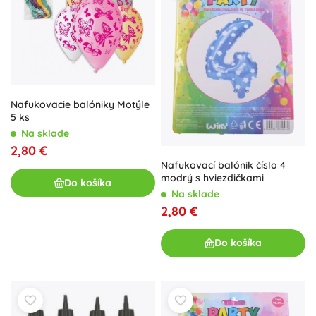
Nafukovacie balóniky Motýle
5 ks
Na sklade
2,80 €
Nafukovací balónik číslo 4
modrý s hviezdičkami
Do košíka
Na sklade
2,80 €
Do košíka