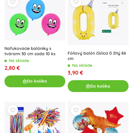
Nafukovacie balóniky s
Fóliový balón číslica 0 žltý 86
tvárami 30 cm sada 10 ks
cm
Na sklade
Na sklade
2,80 €
3,90 €
Do košíka
Do košíka