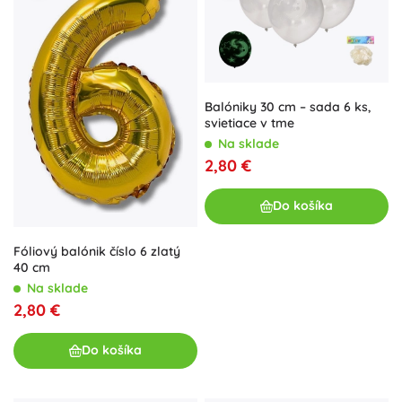
Balóniky 30 cm – sada 6 ks,
svietiace v tme
Na sklade
2,80 €
Do košíka
Fóliový balónik číslo 6 zlatý
40 cm
Na sklade
2,80 €
Do košíka