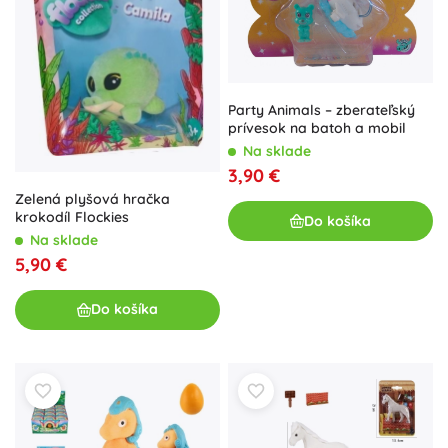
Party Animals – zberateľský
prívesok na batoh a mobil
Na sklade
3,90 €
Zelená plyšová hračka
krokodíl Flockies
Do košíka
Na sklade
5,90 €
Do košíka