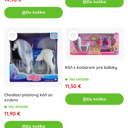
Do košíka
Do košíka
Kôň s kočiarom pre bábiky
Na sklade
11,50 €
Chodiaci plastový kôň so
Do košíka
zvukmi
Na sklade
11,90 €
Do košíka