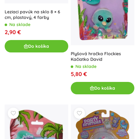
Leziaci pavúk na sklo 8 × 6
cm, plastový, 4 farby
Na sklade
2,90 €
Do košíka
Plyšová hračka Flockies
Kačiatko David
Na sklade
5,80 €
Do košíka