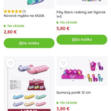
(1)
Filly Stars rodinný set figúrok
Kovová myška na kľúčik
1+3
Na sklade
Na sklade
5,80 €
2,80 €
Do košíka
Do košíka
Gumový poník 12 cm
Na sklade
3,80 €