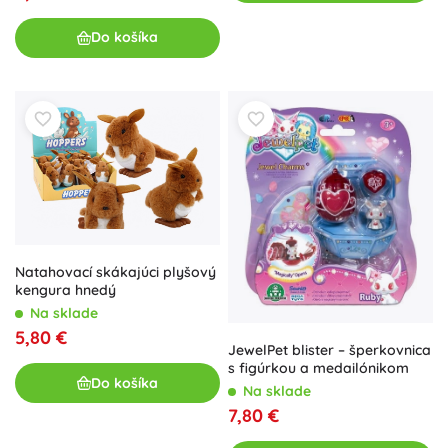
Do košíka
Natahovací skákajúci plyšový
kengura hnedý
Na sklade
5,80 €
JewelPet blister – šperkovnica
s figúrkou a medailónikom
Do košíka
Na sklade
7,80 €