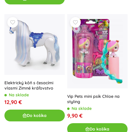
Elektrický kôň s česacími
vlasmi Zimné kráľovstvo
Na sklade
Vip Pets mini psík Chloe na
12,90 €
styling
Na sklade
9,90 €
Do košíka
Do košíka