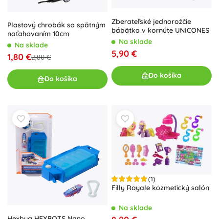
Zberateľské jednorožčie
Plastový chrobák so spätným
bábätko v kornúte UNICONES
naťahovaním 10cm
Na sklade
Na sklade
5,90 €
1,80 €
2,80 €
Do košíka
Do košíka
(1)
Filly Royale kozmetický salón
Na sklade
Hexbug HEXBOTS Nano