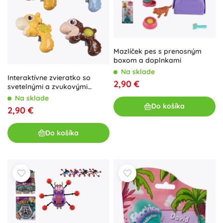
Mazlíček pes s prenosným
boxom a doplnkami
Na sklade
Interaktívne zvieratko so
2,90 €
svetelnými a zvukovými
efektmi
Na sklade
Do košíka
2,90 €
Do košíka