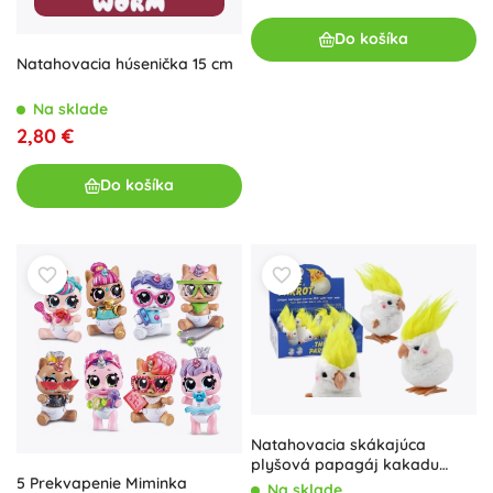
Do košíka
Natahovacia húsenička 15 cm
Na sklade
2,80 €
Do košíka
Natahovacia skákajúca
plyšová papagáj kakadu
5 Prekvapenie Miminka
biela
Na sklade