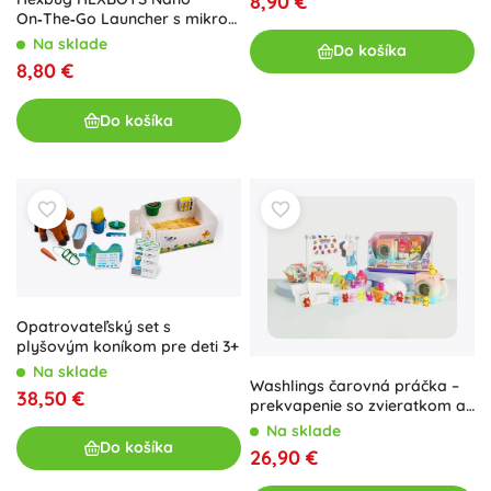
8,90 €
On‑The‑Go Launcher s mikro
robotom
Na sklade
Do košíka
8,80 €
Do košíka
Opatrovateľský set s
plyšovým koníkom pre deti 3+
Na sklade
Washlings čarovná práčka –
38,50 €
prekvapenie so zvieratkom a
doplnkami
Na sklade
Do košíka
26,90 €