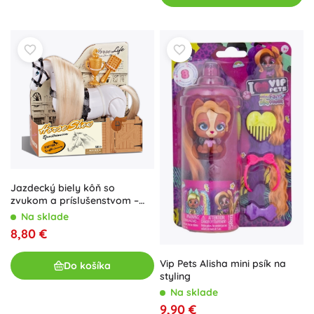
Jazdecký biely kôň so
zvukom a príslušenstvom –
koňská show
Na sklade
8,80 €
Vip Pets Alisha mini psík na
Do košíka
styling
Na sklade
9,90 €