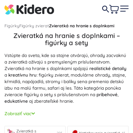
Figúrky
Figúrky zvierat
Zvieratká na hranie s doplnkami
Zvieratká na hranie s doplnkami –
figúrky a sety
Vstúpte do sveta, kde sa stajne otvárajú, ohrady zacvaknú
a zvieratká ožívajú s premysleným príslušenstvom.
Zvieratká na hranie s doplnkami spájajú
realistické detaily
a
kreatívnu hru
: figúrky zvierat, modulárne ohrady, stajne,
kŕmidlá, napájadlá, stromy i balíky sena premenia detskú
izbu na malú farmu, safari aj les. Táto kategória ponúka
zvieracie figúrky a sety s príslušenstvom na
príbehové
,
edukatívne
aj zberateľské hranie.
Sety a playsety so zvieratkami pridávajú funkčné doplnky
Zobraziť viac
– otváracie bránky, posuvné kŕmidlá, vozíky, prístrešky,
veterinársky kufrík – a bývajú kompatibilné s figúrkami v
rovnakom meradle, takže ľahko vystavíte stajňu pre kone,
Zvieratká s