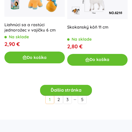
Liahnúci sa a rastúci
Skokanský kôň 11 cm
jednorožec v vajíčku 6 cm
Na sklade
Na sklade
2,90 €
2,80 €
Do košíka
Do košíka
Ďalšia stránka
…
1
2
3
5