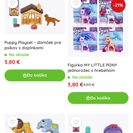
-21%
Puppy Playset – domček pre
psíkov s doplnkami
Na sklade
3,80 €
Figúrka MY LITTLE PONY
jednorožec s hrebeňom
Do košíka
Na sklade
3,80 €
4,80 €
Do košíka