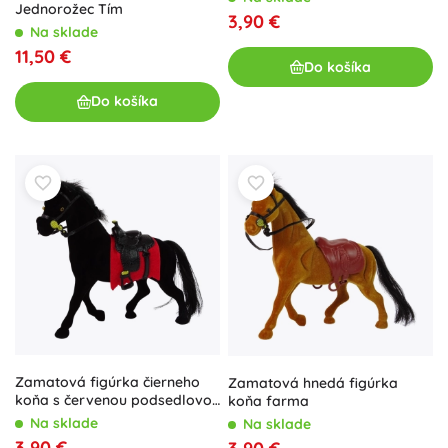
Jednorožec Tím
3,90 €
Na sklade
11,50 €
Do košíka
Do košíka
Zamatová figúrka čierneho
Zamatová hnedá figúrka
koňa s červenou podsedlovou
koňa farma
dečkou a sedlom
Na sklade
Na sklade
3,90 €