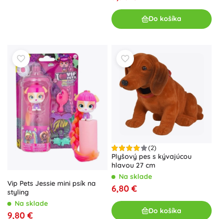
Do košíka
(2)
Plyšový pes s kývajúcou
hlavou 27 cm
Na sklade
Vip Pets Jessie mini psík na
6,80 €
styling
Na sklade
Do košíka
9,80 €