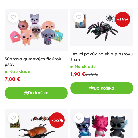
-35%
Lezúci pavúk na sklo plastový
Súprava gumových figúrok
8 cm
psov
Na sklade
Na sklade
1,90 €
2,90 €
7,80 €
Do košíka
Do košíka
-36%