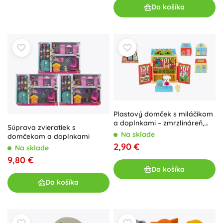
Do košíka
Plastový domček s miláčikom
a doplnkami – zmrzlináreň,
Súprava zvieratiek s
kvetinárstvo alebo salón
Na sklade
domčekom a doplnkami
krásy
2,90 €
Na sklade
9,80 €
Do košíka
Do košíka