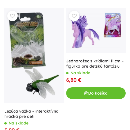
Jednorožec s krídlami 11 cm –
figúrka pre detskú fantáziu
Na sklade
6,80 €
Do košíka
Lezúca vážka – interaktívna
hračka pre deti
Na sklade