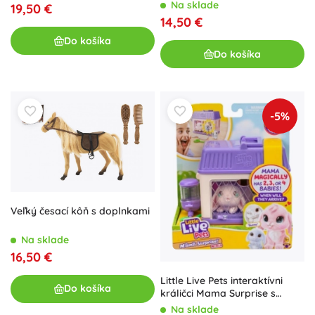
Pet
Na sklade
19,50 €
14,50 €
Do košíka
Do košíka
-5%
Veľký česací kôň s doplnkami
Na sklade
16,50 €
Little Live Pets interaktívni
Do košíka
králičci Mama Surprise s
prekvapením
Na sklade