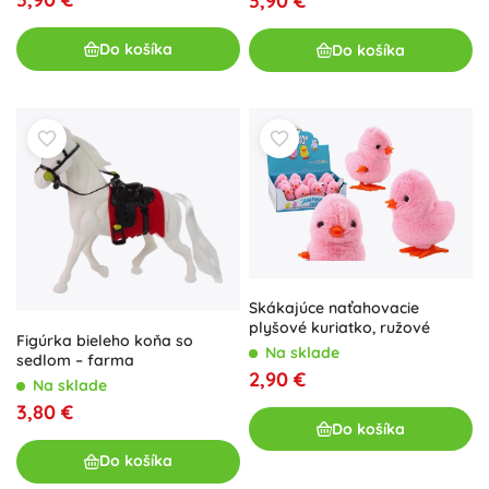
3,90 €
Do košíka
Do košíka
Skákajúce naťahovacie
plyšové kuriatko, ružové
Figúrka bieleho koňa so
Na sklade
sedlom – farma
2,90 €
Na sklade
3,80 €
Do košíka
Do košíka