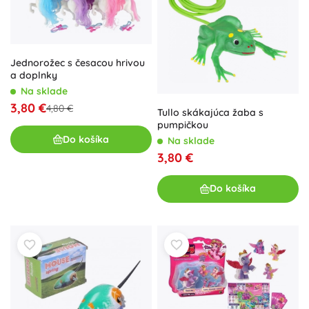
Jednorožec s česacou hrivou
a doplnky
Na sklade
3,80 €
4,80 €
Tullo skákajúca žaba s
pumpičkou
Do košíka
Na sklade
3,80 €
Do košíka