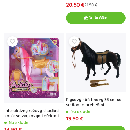
20,50 €
21,50 €
Do košíka
Plyšový kôň tmavý 35 cm so
sedlom a hrebeňmi
Interaktívny ružový chodiaci
Na sklade
koník so zvukovými efektmi
13,50 €
Na sklade
14,90 €