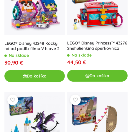
LEGO® Disney Princess™ 43276
LEGO® Disney 43248 Kocky
Snehulienkina šperkovnica
nálad podľa filmu V hlave 2
Na sklade
Na sklade
44,50 €
30,90 €
Do košíka
Do košíka