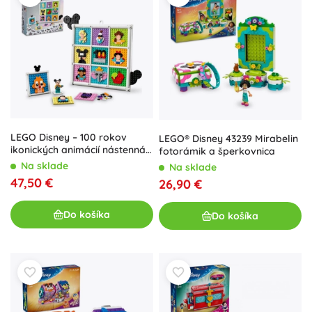
LEGO Disney – 100 rokov
LEGO® Disney 43239 Mirabelin
ikonických animácií nástenná
fotorámik a šperkovnica
koláž set
Na sklade
Na sklade
47,50 €
26,90 €
Do košíka
Do košíka