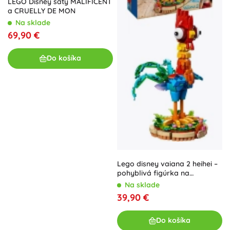
LEGO Disney šaty MALIFICENT
a CRUELLY DE MON
Na sklade
69,90 €
Do košíka
Lego disney vaiana 2 heihei –
pohyblivá figúrka na
vystavenie
Na sklade
39,90 €
Do košíka