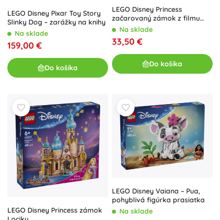
LEGO Disney Princess
LEGO Disney Pixar Toy Story
začarovaný zámok z filmu
Slinky Dog – zarážky na knihy
Kráska a zviera
Na sklade
Na sklade
33,50 €
159,00 €
Do košíka
Do košíka
LEGO Disney Vaiana – Pua,
pohyblivá figúrka prasiatka
LEGO Disney Princess zámok
Na sklade
Lociky