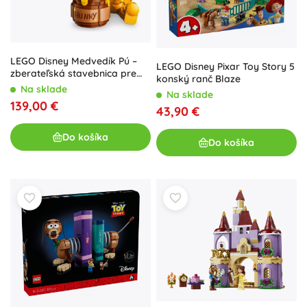
LEGO Disney Medvedík Pú –
LEGO Disney Pixar Toy Story 5
zberateľská stavebnica pre
konský ranč Blaze
dospelých
Na sklade
Na sklade
139,00 €
43,90 €
Do košíka
Do košíka