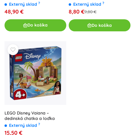
snehu (43281)
a Elsa
?
?
Externý sklad
Externý sklad
48,90 €
8,80 €
9,80 €
Do košíka
Do košíka
LEGO Disney Vaiana –
dedinská chatka a loďka
?
Externý sklad
15,50 €