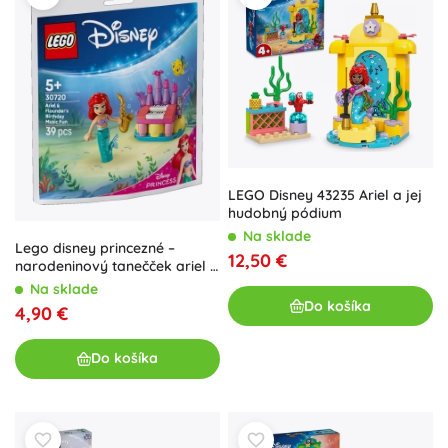
LEGO Disney 43235 Ariel a jej
hudobný pódium
Na sklade
Lego disney princezné –
12,50 €
narodeninový tanečček ariel a
floundera
Na sklade
Do košíka
4,90 €
Do košíka