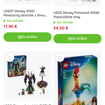
LEGO® Disney 43261
LEGO Disney Princezná 43266
Miniatúrny domček z filmu
Popoluškine šaty
Encanto
Na sklade
Na sklade
17,90 €
34,50 €
Do košíka
Do košíka