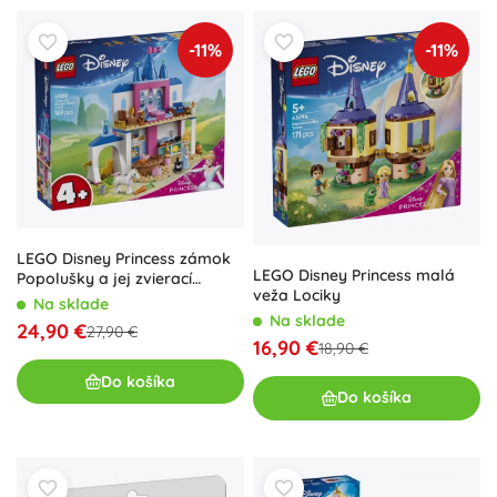
-11%
-11%
LEGO Disney Princess zámok
LEGO Disney Princess malá
Popolušky a jej zvierací
veža Lociky
kamaráti
Na sklade
Na sklade
24,90 €
27,90 €
16,90 €
18,90 €
Do košíka
Do košíka