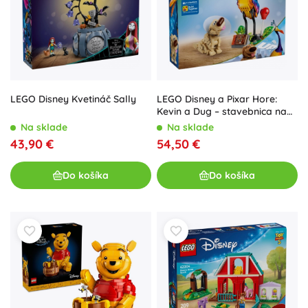
LEGO Disney Kvetináč Sally
LEGO Disney a Pixar Hore:
Kevin a Dug – stavebnica na
vystavenie a hranie
Na sklade
Na sklade
43,90 €
54,50 €
Do košíka
Do košíka