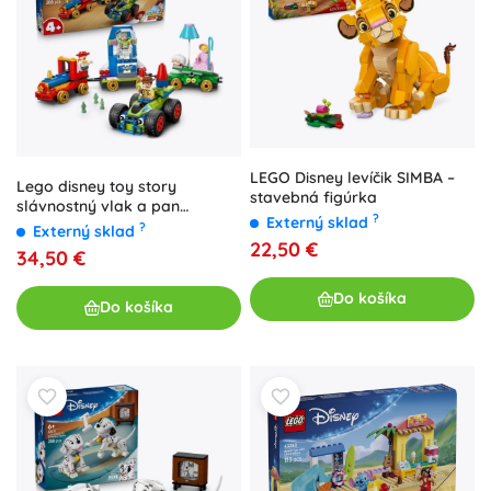
LEGO Disney levíčik SIMBA –
Lego disney toy story
stavebná figúrka
slávnostný vlak a pan
?
Externý sklad
Ovládaný
?
Externý sklad
22,50 €
34,50 €
Do košíka
Do košíka