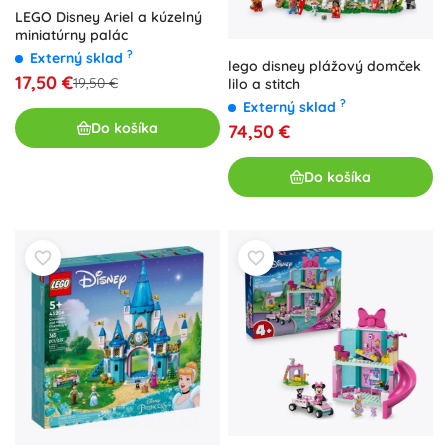
LEGO Disney Ariel a kúzelný
miniatúrny palác
?
Externý sklad
lego disney plážový domček
17,50 €
19,50 €
lilo a stitch
?
Externý sklad
Do košíka
74,50 €
Do košíka