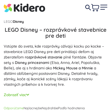
LEGO
Disney
LEGO Disney – rozprávkové stavebnice
pre deti
Vstúpte do sveta, kde rozprávky ožívajú kocku po kocke –
stavebnice LEGO Disney pre deti prinášajú deťom aj
zberateľom
rozprávkové stavanie
plné fantázie. Objavte
sety s
Disney princeznami
(Elsa, Anna, Ariel, Popoluška,
Belle), ale aj s hrdinami ako
Mickey Mouse a Minnie
a
ďalšími obľúbenými postavami Disney. Detailné hrady,
zámky, koče aj ikonické scény lákajú k rozprávaniu
vlastných príbehov a k tvorivej hre.
Každá stavebnica LEGO Disney obsahuje
minifigúrky
Zobraziť viac
Disney
, tematické dieliky a doplnky pre
kreatívne hranie
.
Deti pri stavaní rozvíjajú jemnú motoriku, trpezlivosť a
Odporúčame
Najlacnejšie
Najdrahšie
Podľa hodnotenia
fantáziu, zatiaľ čo prepojenie sád umožní vytvárať
veľké