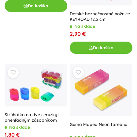
Do košíka
Detské bezpečnostné nožnice
KEYROAD 12,5 cm
Na sklade
2,90 €
Do košíka
Strúhatko na dve ceruzky s
priehľadným zásobníkom
Guma Maped Neon farebná
Na sklade
1,80 €
Na sklade