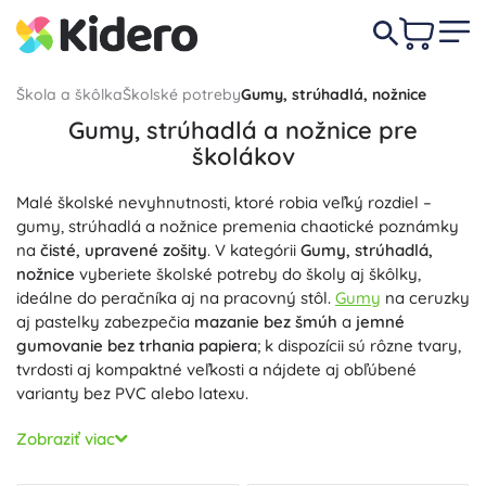
Škola a škôlka
Školské potreby
Gumy, strúhadlá, nožnice
Gumy, strúhadlá a nožnice pre
školákov
Malé školské nevyhnutnosti, ktoré robia veľký rozdiel –
gumy, strúhadlá a nožnice premenia chaotické poznámky
na
čisté, upravené zošity
. V kategórii
Gumy, strúhadlá,
nožnice
vyberiete školské potreby do školy aj škôlky,
ideálne do peračníka aj na pracovný stôl.
Gumy
na ceruzky
aj pastelky zabezpečia
mazanie bez šmúh
a
jemné
gumovanie bez trhania papiera
; k dispozícii sú rôzne tvary,
tvrdosti aj kompaktné veľkosti a nájdete aj obľúbené
varianty bez PVC alebo latexu.
Na perfektne orezané ceruzky slúžia
Strúhadlá
s
ostrými
Zobraziť viac
nožmi
a plynulým strúhaním – od klasických kovových až
po strúhadlo so
zásobníkom na odrezky
. Nechýbajú
dvojité