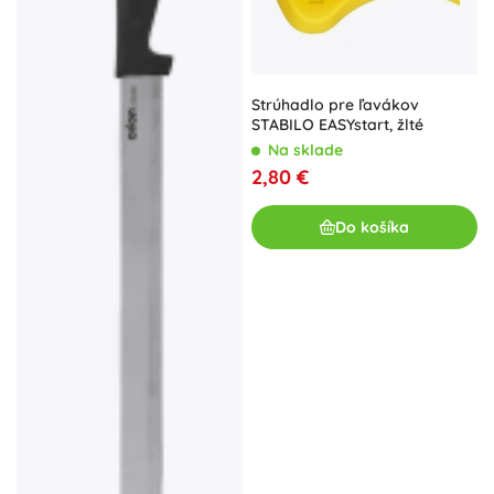
Strúhadlo pre ľavákov
STABILO EASYstart, žlté
Na sklade
2,80 €
Do košíka