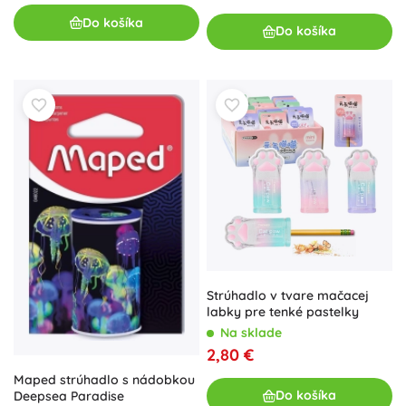
Do košíka
Do košíka
Strúhadlo v tvare mačacej
labky pre tenké pastelky
Na sklade
2,80 €
Maped strúhadlo s nádobkou
Do košíka
Deepsea Paradise