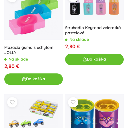
Strúhadlo Keyroad zvieratká
pastelové
Na sklade
2,80 €
Mazacia guma s úchytom
JOLLY
Na sklade
Do košíka
2,80 €
Do košíka