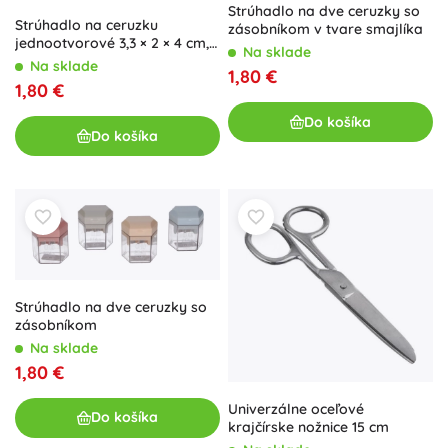
Strúhadlo na dve ceruzky so
Strúhadlo na ceruzku
zásobníkom v tvare smajlíka
jednootvorové 3,3 × 2 × 4 cm,
Na sklade
mix farieb
Na sklade
1,80 €
1,80 €
Do košíka
Do košíka
Strúhadlo na dve ceruzky so
zásobníkom
Na sklade
1,80 €
Univerzálne oceľové
Do košíka
krajčírske nožnice 15 cm