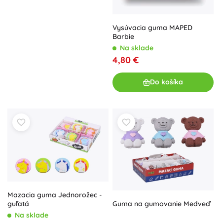
Vysúvacia guma MAPED
Barbie
Na sklade
4,80 €
Do košíka
Mazacia guma Jednorožec -
Guma na gumovanie Medveď
guľatá
Na sklade