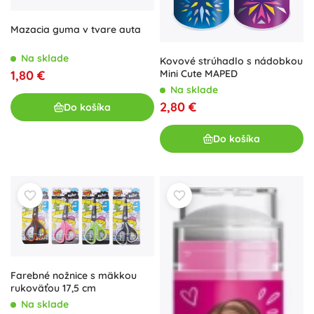
Mazacia guma v tvare auta
Na sklade
Kovové strúhadlo s nádobkou
1,80 €
Mini Cute MAPED
Na sklade
2,80 €
Do košíka
Do košíka
Farebné nožnice s mäkkou
rukoväťou 17,5 cm
Na sklade