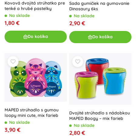
Kovová dvojitá strúhatko pre
Sada gumičiek na gumovanie
tenké a hrubé pastelky
Dinosaury 6ks
Na sklade
Na sklade
1,80 €
2,90 €
Do košíka
Do košíka
MAPED strúhadlo s gumou
Dvojité strúhadlo s nádobkou
loopy mini cute, mix farieb
MAPED Boogy – mix farieb
Na sklade
Na sklade
3,90 €
2,80 €