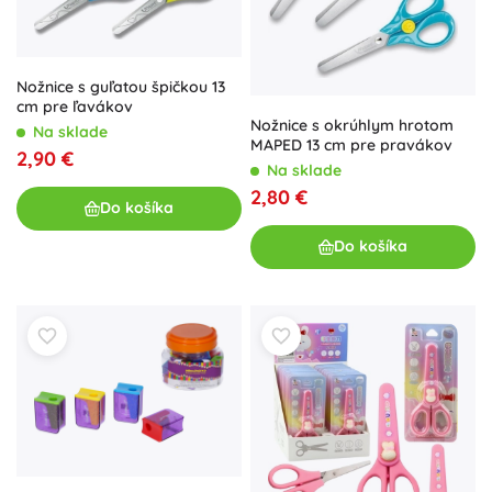
Nožnice s guľatou špičkou 13
cm pre ľavákov
Nožnice s okrúhlym hrotom
Na sklade
MAPED 13 cm pre pravákov
2,90 €
Na sklade
2,80 €
Do košíka
Do košíka