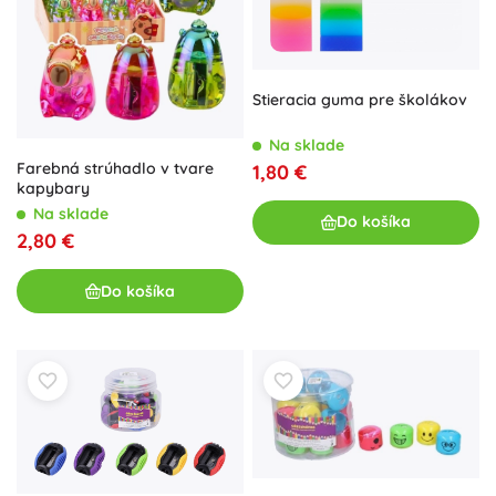
Stieracia guma pre školákov
Na sklade
Farebná strúhadlo v tvare
1,80 €
kapybary
Na sklade
Do košíka
2,80 €
Do košíka