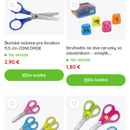
Školské nožnice pre ľavákov
Strúhadlo na dve ceruzky so
11,5 cm CONCORDE
zásobníkom – smajlík,
Na sklade
priehľadné
Na sklade
2,90 €
1,80 €
Do košíka
Do košíka