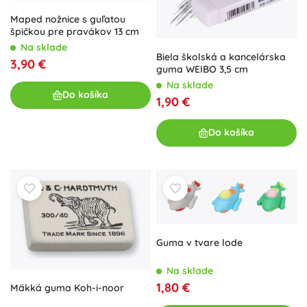
Maped nožnice s guľatou
špičkou pre pravákov 13 cm
Na sklade
Biela školská a kancelárska
3,90 €
guma WEIBO 3,5 cm
Na sklade
Do košíka
1,90 €
Do košíka
Guma v tvare lode
Na sklade
1,80 €
Mäkká guma Koh-i-noor