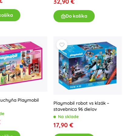
€
32,90 €
Darčekové poukazy
košíka
Do košíka
kuchyňa Playmobil
Playmobil robot vs klzák –
stavebnica 96 dielov
de
Na sklade
€
17,90 €