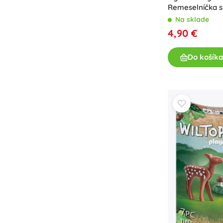
Remeselníčka 
Náradia
Na sklade
4,90 €
Do košíka