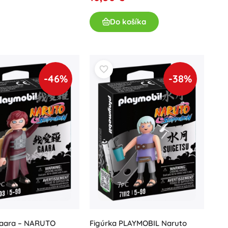
Do košíka
-46%
-38%
Figúrka PLAYMOBIL Naruto
Gaara – NARUTO