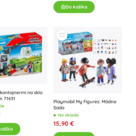
Art
Do košíka
Oslavy
Kostýmy
Doplnky ku kostýmom
One Piece
Halloween
Veľká noc
Gábikin kúzelný domček
Hračky pre najmenších
Hrkalky, hryzátka a cumlíky
Avatar
Interaktívne hračky
kontajnermi na sklo
Skladačky, zatĺkačky, kocky
on 71431
Playmobil My Figures: Módna
Maznáčikovia a usínáčikovia
de
Sada
Jazdiace a ťahacie hračky
€
Na sklade
+
Zobraziť viac
15,90 €
košíka