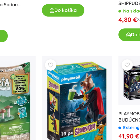
SHIPPUD
so Sadou
Do košíka
Na skla
4,80 €
8
Do 
PLAYMOB
BUDÚCNOS
prenasle
Externý
hoverboa
41,90 €