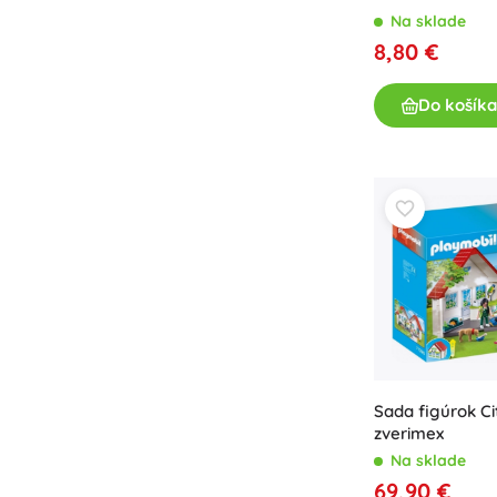
Výbava pre deti
Na sklade
8,80 €
Bezpečnosť
Kŕmenie a dojčenie
Do košíka
Kúpanie
Kočíky
Spánok
+
Zobraziť viac
Elektronické hračky
Hračky na diaľkové ovládanie
Herné konzoly
Drony
Hodinky
Sada figúrok Ci
Mikroskopy a ďalekohľady
zverimex
+
Zobraziť viac
Na sklade
69,90 €