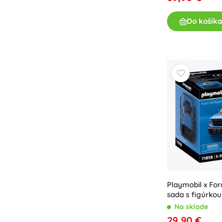
Príslušenstvo
Do košíka
Batérie
Náhradné diely
Pumpičky
Vybavenie predajní
Playmobil x For
sada s figúrkou
Na sklade
29,90 €