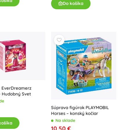
košíka
Do košíka
l EverDreamerz
- Hudobný Svet
de
Súprava figúrok PLAYMOBIL
Horses – konský kočiar
Na sklade
košíka
10,50 €