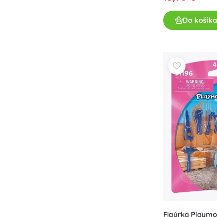
Do košíka
Figúrka Playmo