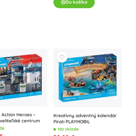
Do košíka
Hračky do vane
Knihy
Pracovné a zábavné zošity
Pre najmenších
Doplnky ku knihám
Pre malých rozprávačov
 Action Heroes –
Pohľadnice
Kreatívny adventný kalendár
 veliteľské centrum
Pirati PLAYMOBIL
+
Zobraziť viac
de
Na sklade