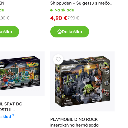
Shippuden – Suigetsu s mečom
EN
Zabuzy
Na sklade
de
4,90 €
7,90 €
,80 €
Do košíka
košíka
IL SPÄŤ DO
TI II:
dovanie na
?
 sklad
PLAYMOBIL DINO ROCK
rde
interaktívna herná sada