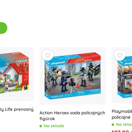
Zbrane
Pistole
Meče a dýky
Striekacie pištole
Luky
Kuše
+
Zobraziť viac
Detské oblečenie
Dojčenské oblečenie
Tričká
Mikiny a svetre
Obuv
ty Life prenosný
Playmobil
Ponožky a pančuchy
Action Heroes sada policajných
policajné
figúrok
+
Zobraziť viac
Na skla
Na sklade