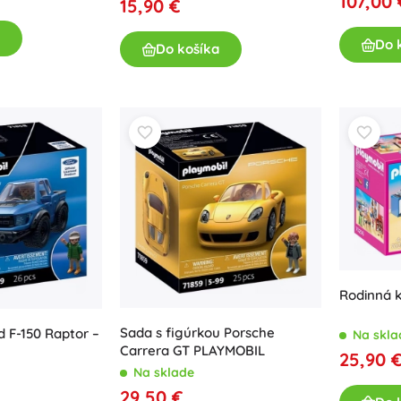
107,00 
15,90 €
Pre dievčatká
Do 
Do košíka
Šperky
Kabelky
Šperkovnice
Rodinná 
Sada s figúrkou Porsche
d F-150 Raptor –
Na skla
Carrera GT PLAYMOBIL
25,90 
Na sklade
29,50 €