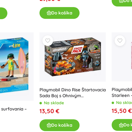
Do 
Do košíka
Playmobi
Playmobil Dino Rise Štartovacia
Starleen 
Sada Boj s Ohnivým
Škorpiónom
Na skla
Na sklade
 surfovania –
15,50 €
13,50 €
Do 
Do košíka