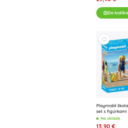
Do košíka
Playmobil škola
set s figúrkami
Na sklade
13,90 €