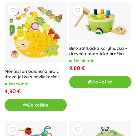
Bino zatĺkačka korytnačka –
drevená motorická hračka
pre deti
Na sklade
9,80 €
Montessori balančná hra z
dreva ježko s navliekacími
Do košíka
ovocnými kockami
Na sklade
4,80 €
Do košíka