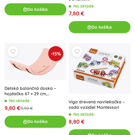
Na sklade
Do košíka
7,80 €
Do košíka
-15%
Detská balančná doska –
hojdačka 67 × 29 cm,
protišmyková, ružová
Na sklade
Viga drevená navliekačka –
9,80 €
sada vozidiel Montessori
11,50 €
Na sklade
8,80 €
Do košíka