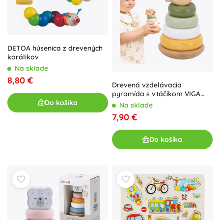
DETOA húsenica z drevených
korálikov
Na sklade
8,80 €
Drevená vzdelávacia
pyramída s vtáčikom VIGA
Do košíka
PolarB
Na sklade
7,90 €
Do košíka