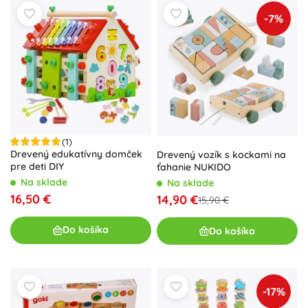
-7%
(1)
Drevený edukatívny domček
Drevený vozík s kockami na
pre deti DIY
ťahanie NUKIDO
Na sklade
Na sklade
16,50 €
14,90 €
15,90 €
Do košíka
Do košíka
-17%