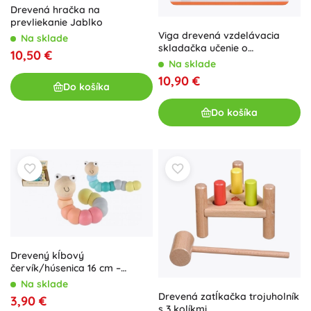
Drevená hračka na
prevliekanie Jablko
Viga drevená vzdelávacia
Na sklade
skladačka učenie o
10,50 €
vzdialenosti 2v1
Na sklade
10,90 €
Do košíka
Do košíka
Drevený kĺbový
červík/húsenica 16 cm –
pastelové farby, ohýbateľná
Na sklade
hračka pre bábätká
Drevená zatĺkačka trojuholník
3,90 €
s 3 kolíkmi