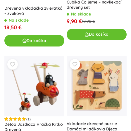
Cubika Čo jeme – navliekací
drevený set
Drevená vkladačka zvieratká
- zvuková
Na sklade
Na sklade
9,90 €
10,90 €
18,50 €
Do košíka
Do košíka
(1)
Vkladacie drevené puzzle
Detoa Jazdiaca Hračka Krtko
Domáci miláčikovia Djeco
Drevená