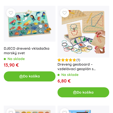
DJECO drevená vkladačka
morský svet
Na sklade
(1)
13,90 €
Drevený geoboard –
vzdelávací geoplán s
farebnými gumičkami a
Na sklade
Do košíka
kartami vzorov
6,80 €
Do košíka