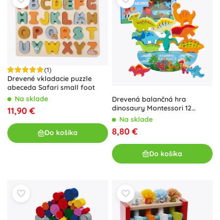
(1)
Drevené vkladacie puzzle
abeceda Safari small foot
Na sklade
Drevená balančná hra
dinosaury Montessori 12
11,90 €
dielov
Na sklade
8,80 €
Do košíka
Do košíka