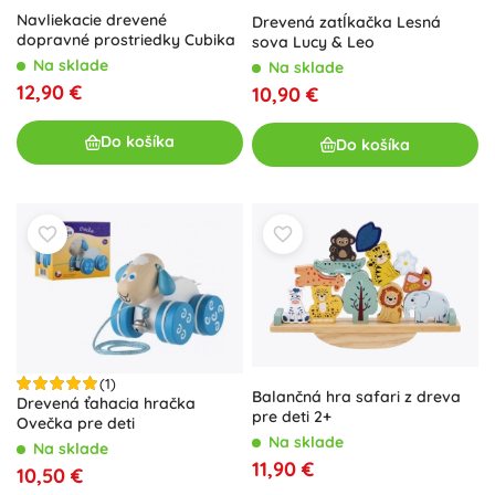
Navliekacie drevené
Drevená zatĺkačka Lesná
dopravné prostriedky Cubika
sova Lucy & Leo
Na sklade
Na sklade
12,90 €
10,90 €
Do košíka
Do košíka
(1)
Balančná hra safari z dreva
Drevená ťahacia hračka
pre deti 2+
Ovečka pre deti
Na sklade
Na sklade
11,90 €
10,50 €