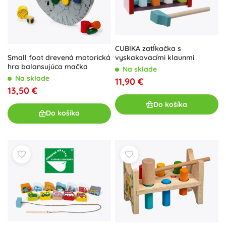
CUBIKA zatĺkačka s
Small foot drevená motorická
vyskakovacími klaunmi
hra balansujúca mačka
Na sklade
Na sklade
11,90 €
13,50 €
Do košíka
Do košíka