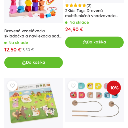
(2)
2Kids Toys Drevená
multifunkčná vhadzovacia
hračka
Na sklade
24,90 €
Drevená vzdelávacia
skladačka a navliekacia sada
25 dielov
Do košíka
Na sklade
12,50 €
13,50 €
Do košíka
-10%