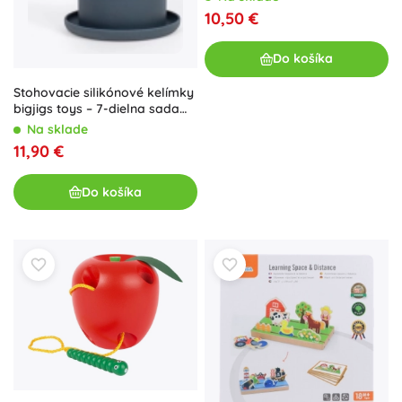
10,50 €
Do košíka
Stohovacie silikónové kelímky
bigjigs toys – 7-dielna sada
do kúpeľa, do piesku a na
Na sklade
záhradu
11,90 €
Do košíka