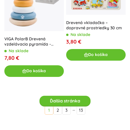
Drevená vkladačka –
dopravné prostriedky 30 cm
Na sklade
VIGA PolarB Drevená
3,80 €
vzdelávacia pyramída -
Ľadový medveď
Na sklade
Do košíka
7,80 €
Do košíka
Ďalšia stránka
…
1
2
3
13