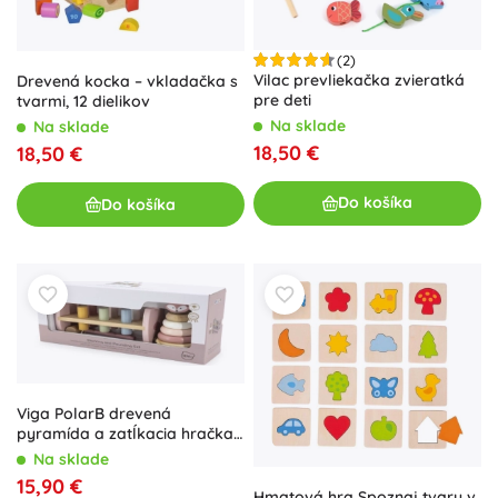
(2)
Vilac prevliekačka zvieratká
Drevená kocka – vkladačka s
pre deti
tvarmi, 12 dielikov
Na sklade
Na sklade
18,50 €
18,50 €
Do košíka
Do košíka
Viga PolarB drevená
pyramída a zatĺkacia hračka
s kladivkom Líška Montessori
Na sklade
15,90 €
Hmatová hra Spoznaj tvary v