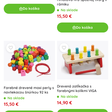
rámiku
Do košíka
Na sklade
15,50 €
Do košíka
Drevená zatĺkačka s
Farebné drevené maxi perly s
farebnými kolíkmi VIGA
navliekacou šnúrkou 92 ks
Na sklade
Na sklade
14,90 €
15,50 €