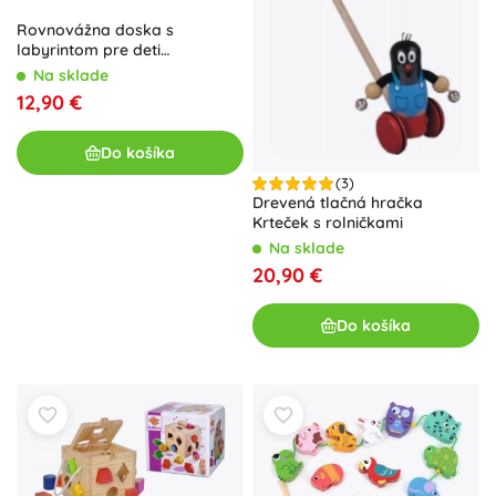
Rovnovážna doska s
labyrintom pre deti
mentolová
Na sklade
12,90 €
Do košíka
(3)
Drevená tlačná hračka
Krteček s rolničkami
Na sklade
20,90 €
Do košíka