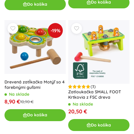
Do košíka
Do košíka
-19%
Drevená zatĺkačka Motýľ so 4
(3)
farebnými guľami
Zatloukačka SMALL FOOT
Na sklade
Krtkovia z FSC dreva
8,90 €
10,90 €
Na sklade
20,50 €
Do košíka
Do košíka