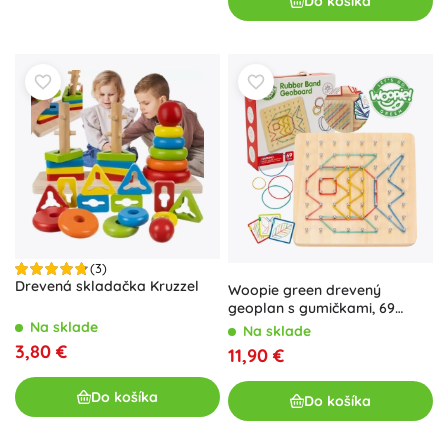
Do košíka
(3)
Drevená skladačka Kruzzel
Woopie green drevený
geoplan s gumičkami, 69
dielov, FSC
Na sklade
Na sklade
3,80 €
11,90 €
Do košíka
Do košíka