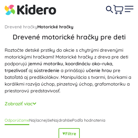
Drevené hračky
Motorické hračky
Drevené motorické hračky pre deti
Roztočte detské prstíky do akcie s chytrými drevenými
motorickými hračkami! Motorické hračky z dreva pre deti
podporujú
jemnú motoriku
,
koordináciu oko–ruka
,
trpezlivosť
aj
sústredenie
a prinášajú
učenie hrou
pre
batoľatá aj predškolákov. Manipulácia s tvarmi, šnúrkami a
korálikmi rozvíja úchop, pinzetový úchop, grafomotoriku a
priestorovú predstavivosť.
Drevené vkladačky a skladačky, tvarové sortéry,
Zobraziť viac
motorické kocky s labyrintom, navliekacie koráliky a
prevliekacie tabuľky, skrutkovacie hračky aj prvé puzzle –
Odporúčame
Najlacnejšie
Najdrahšie
Podľa hodnotenia
všetko pre cielený rozvoj zručností. Tieto edukačné a
didaktické, Montessori-inšpirované pomôcky podporujú
Filtre
triedenie farieb a tvarov, početné predstavy, bilaterálnu