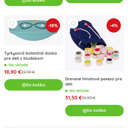
Do košíka
-18%
-4%
Tyrkysová balančná doska
pre deti s bludiskom
Na sklade
18,90 €
22,90 €
Drevené hmatové pexeso pre
deti
Do košíka
Na sklade
31,50 €
32,50 €
Do košíka