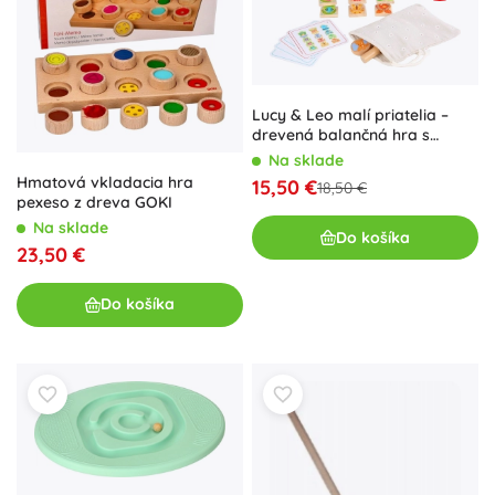
Lucy & Leo malí priatelia –
drevená balančná hra s
predlohami, 33 dielikov
Na sklade
Hmatová vkladacia hra
15,50 €
18,50 €
pexeso z dreva GOKI
Na sklade
Do košíka
23,50 €
Do košíka