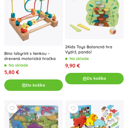
2Kids Toys Balancná hra
Vydrž, pando!
Bino labyrint s lienkou –
Na sklade
drevená motorická hračka
9,90 €
Na sklade
5,80 €
Do košíka
Do košíka