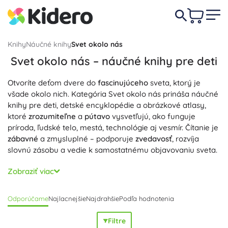
Knihy
Náučné knihy
Svet okolo nás
Svet okolo nás – náučné knihy pre deti
Otvoríte deťom dvere do
fascinujúceho
sveta, ktorý je
všade okolo nich. Kategória Svet okolo nás prináša náučné
knihy pre deti, detské encyklopédie a obrázkové atlasy,
ktoré
zrozumiteľne
a
pútavo
vysvetľujú, ako funguje
príroda, ľudské telo, mestá, technológie aj vesmír. Čítanie je
zábavné
a zmysluplné – podporuje
zvedavosť
, rozvíja
slovnú zásobu a vedie k samostatnému objavovaniu sveta.
Vyberajte tituly s
realistickými ilustráciami
a fotografiami,
Zobraziť viac
prehľadnými mapami
a infografikami, ktoré pomáhajú
pochopiť súvislosti. Obľúbené sú knižky s okienkami, otázky
Odporúčame
Najlacnejšie
Najdrahšie
Podľa hodnotenia
a odpovede, jednoduché experimenty a STEM aktivity; pre
predškolákov aj školákov sa hodia veľké formáty, tvrdé
Filtre
dosky,
odolné spracovanie
a
kvalitný papier
na časté