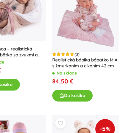
Darčekové poukazy
ca – realistická
(3)
bätko so zvukmi a
Realistická bábika bábätko MIA
átkovým telom 38 cm
de
s žmurkaním a cikaním 42 cm
€
Na sklade
84,50 €
košíka
Do košíka
-5%