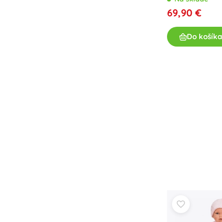
Výbava pre deti
69,90 €
Bezpečnosť
Kŕmenie a dojčenie
Do košíka
Kúpanie
Kočíky
Spánok
+
Zobraziť viac
Elektronické hračky
Hračky na diaľkové ovládanie
Herné konzoly
Drony
Hodinky
Mikroskopy a ďalekohľady
+
Zobraziť viac