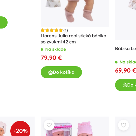
Zbrane
Pistole
Meče a dýky
Striekacie pištole
(1)
Llorens Julia realistická bábika
Luky
so zvukmi 42 cm
Kuše
Bábika Lu
Na sklade
+
Zobraziť viac
79,90 €
Na skla
69,90 
Do košíka
Detské oblečenie
Dojčenské oblečenie
Do 
Tričká
Mikiny a svetre
Obuv
Ponožky a pančuchy
+
Zobraziť viac
-20%