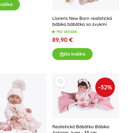
košíka
Llorens New Born realistická
bábika bábätko so zvukmi
Na sklade
89,90 €
Do košíka
-32%
Realistická Bábätko Bábika
Antonio Juan - 33 cm