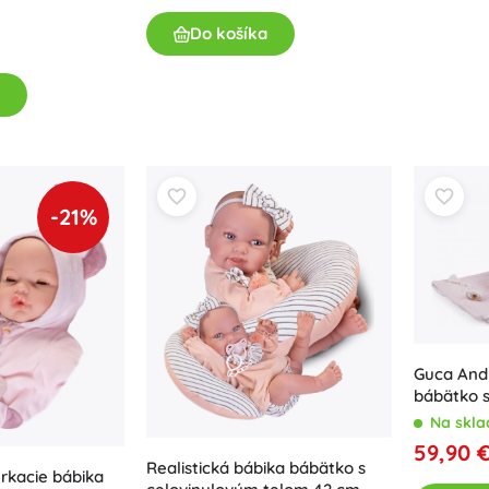
Do košíka
-21%
Guca Andr
bábätko 
Na skla
59,90 
Realistická bábika bábätko s
rkacie bábika