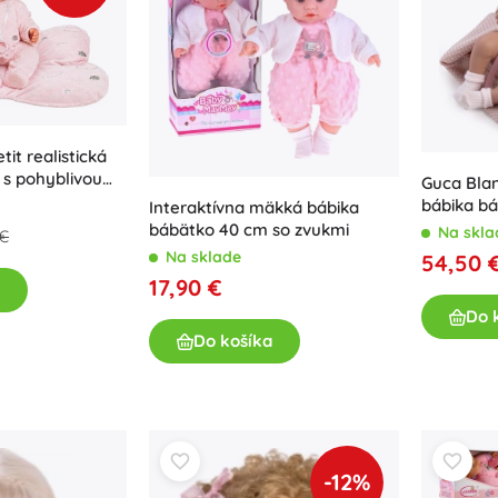
Pre dievčatká
Šperky
Kabelky
Šperkovnice
it realistická
 s pohyblivou
Guca Blan
bábika bá
Interaktívna mäkká bábika
mäkkým l
bábätko 40 cm so zvukmi
Na skla
 €
Na sklade
54,50 
17,90 €
Do 
Do košíka
-12%