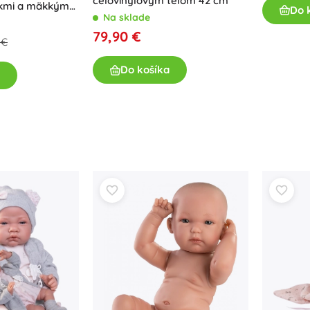
celovinylovým telom 42 cm
ukmi a mäkkým
Do 
Na sklade
79,90 €
 €
Do košíka