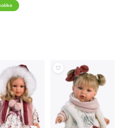
Jurassic World
košíka
Oslavy
Kostýmy
Doplnky ku kostýmom
One Piece
Halloween
Veľká noc
Gábikin kúzelný domček
Hračky pre najmenších
Hrkalky, hryzátka a cumlíky
Avatar
Interaktívne hračky
Skladačky, zatĺkačky, kocky
Maznáčikovia a usínáčikovia
Jazdiace a ťahacie hračky
+
Zobraziť viac