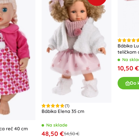
Bábika L
telíčkom 
Na skla
10,50 €
Do 
(1)
Bábika Elena 35 cm
Na sklade
ca reč 40 cm
48,50 €
54,50 €