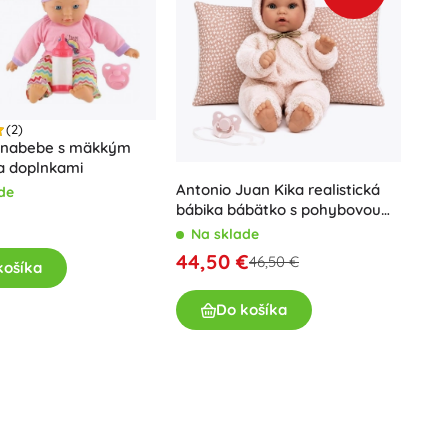
(2)
unabebe s mäkkým
a doplnkami
Antonio Juan Kika realistická
de
bábika bábätko s pohybovou
funkciou 27 cm
Na sklade
44,50 €
46,50 €
košíka
Do košíka