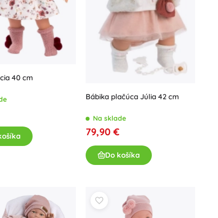
Hračky do vane
cia 40 cm
Bábika plačúca Júlia 42 cm
de
€
Knihy
Na sklade
79,90 €
Pracovné a zábavné zošity
košíka
Pre najmenších
Do košíka
Doplnky ku knihám
Pre malých rozprávačov
Pohľadnice
+
Zobraziť viac