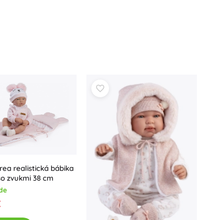
ea realistická bábika
so zvukmi 38 cm
de
€